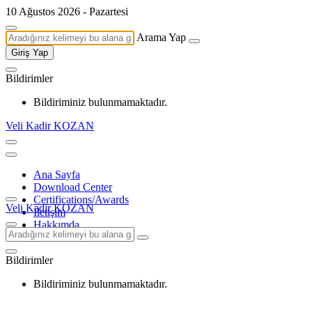
10 Ağustos 2026 - Pazartesi
Arama Yap
Giriş Yap
Bildirimler
Bildiriminiz bulunmamaktadır.
Veli Kadir KOZAN
Ana Sayfa
Download Center
Certifications/Awards
Veli Kadir KOZAN
İletişim
Hakkımda
Bildirimler
Bildiriminiz bulunmamaktadır.