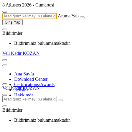
8 Ağustos 2026 - Cumartesi
Arama Yap
Giriş Yap
Bildirimler
Bildiriminiz bulunmamaktadır.
Veli Kadir KOZAN
Ana Sayfa
Download Center
Certifications/Awards
Veli Kadir KOZAN
İletişim
Hakkımda
Bildirimler
Bildiriminiz bulunmamaktadır.