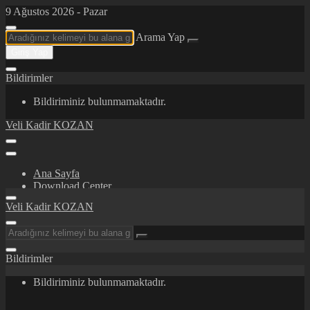
9 Ağustos 2026 - Pazar
Arama Yap
Giriş Yap
Bildirimler
Bildiriminiz bulunmamaktadır.
Veli Kadir KOZAN
Ana Sayfa
Download Center
Certifications/Awards
Veli Kadir KOZAN
İletişim
Hakkımda
Bildirimler
Bildiriminiz bulunmamaktadır.