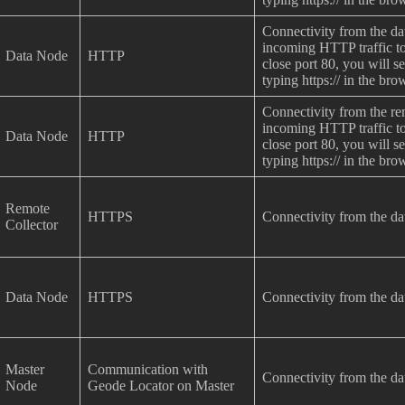
Connectivity from the dat
incoming HTTP traffic to 
Data Node
HTTP
close port 80, you will 
typing https:// in the bro
Connectivity from the remo
incoming HTTP traffic to 
Data Node
HTTP
close port 80, you will 
typing https:// in the bro
Remote
HTTPS
Connectivity from the da
Collector
Data Node
HTTPS
Connectivity from the da
Master
Communication with
Connectivity from the da
Node
Geode Locator on Master