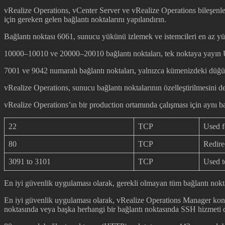
vRealize Operations, vCenter Server ve vRealize Operations bileşenler
için gereken gelen bağlantı noktalarını yapılandırın.
Bağlantı noktası 6061, sunucu yükünü izlemek ve istemcileri en az yü
10000–10010 ve 20000–20010 bağlantı noktaları, tek noktaya yayın UDP
7001 ve 9042 numaralı bağlantı noktaları, yalnızca kümenizdeki düğüml
vRealize Operations, sunucu bağlantı noktalarının özelleştirilmesini d
vRealize Operations’ın bir production ortamında çalışması için aynı bağla
22
TCP
Used f
80
TCP
Redire
3091 to 3101
TCP
Used t
En iyi güvenlik uygulaması olarak, gerekli olmayan tüm bağlantı noktal
En iyi güvenlik uygulaması olarak, vRealize Operations Manager konso
noktasında veya başka herhangi bir bağlantı noktasında SSH hizmeti di