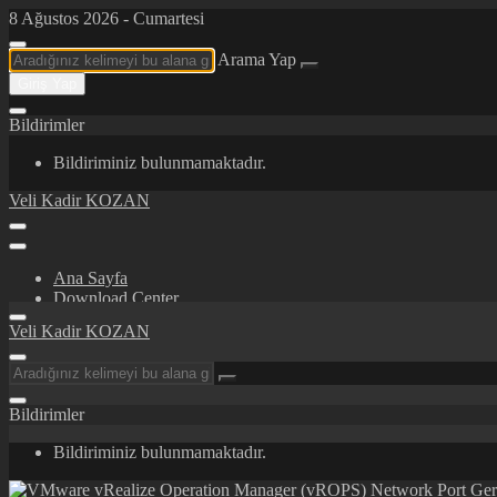
8 Ağustos 2026 - Cumartesi
Arama Yap
Giriş Yap
Bildirimler
Bildiriminiz bulunmamaktadır.
Veli Kadir KOZAN
Ana Sayfa
Download Center
Certifications/Awards
Veli Kadir KOZAN
İletişim
Hakkımda
Bildirimler
Bildiriminiz bulunmamaktadır.