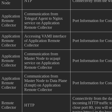
NTP
Connectivity from the wi
Node
Communication from
Application
Telegraf Agent to Nginx
Remote
Port Information for Con
service on Application
Collector
Remote Collector
Application
Accessing VAMI interface
Remote
of Application Remote
Port Information for Con
Collector
Collector
Communication from
Application
Master Node to ucpapi
Remote
Port Information for Con
service on Application
Collector
Remote Collector
Communication from
Application
Master Node to Data Plane
Remote
Port Information for Con
(Emqtt) on Application
Collector
Remote Collector
Connectivity from the dat
Remote
incoming HTTP traffic to 
HTTP
Collector
close port 80, you will 
typing https:// in the bro