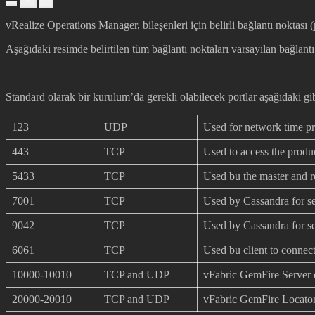
+
-
vRealize Operations Manager, bileşenleri için belirli bağlantı noktası (
Aşağıdaki resimde belirtilen tüm bağlantı noktaları varsayılan bağlantı 
Standard olarak bir kurulum’da gerekli olabilecek portlar aşağıdaki gib
123
UDP
Used for network time pr
443
TCP
Used to access the produ
5433
TCP
Used bu the master and r
7001
TCP
Used by Cassandra for se
9042
TCP
Used by Cassandra for s
6061
TCP
Used bu client to connect
10000-10010
TCP and UDP
vFabric GemFire Server 
20000-20010
TCP and UDP
vFabric GemFire Locator