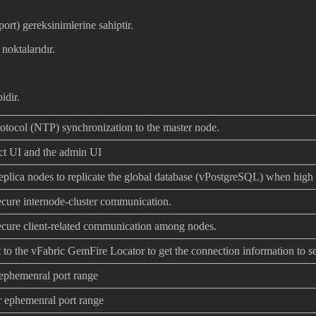
port) gereksinimlerine sahiptir.
noktalarıdır.
idir.
otocol (NTP) synchronization to the master node.
ct UI and the admin UI
eplica nodes to replicate the global database (vPostgreSQL) when high 
cure internode-cluster communication.
ecure client-related communication among nodes.
 to the vFabric GemFire Locator to get the connection information to ser
ephemenral port range
 ephemenral port range