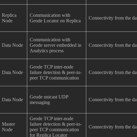
Replica
Communication with
Connectivity from the da
Node
Geode Locator on Replica
Communication with
Data Node
Geode server embedded in
Connectivity from the da
Analytics process
Geode TCP inter-node
Data Node
failure detection & peer-to-
Connectivity from the da
peer TCP communication
Geode unicast UDP
Data Node
Connectivity from the da
messaging
Geode TCP inter-node
Master
failure detection & peer-to-
Connectivity from the da
Node
peer TCP communication
for Replica Locator