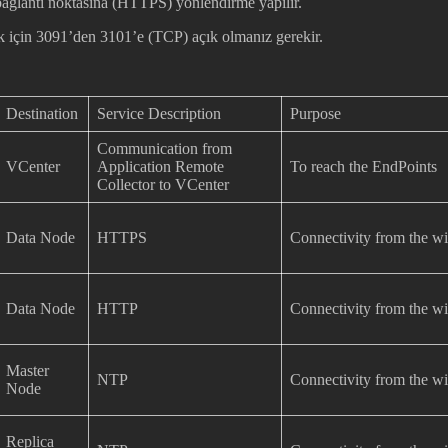
bağlantı noktasına (HTTPS) yönlendirme yapılır.
 için 3091’den 3101’e (TCP) açık olmanız gerekir.
Destination
Service Description
Purpose
Communication from
VCenter
Application Remote
To reach the EndPoints
Collector to VCenter
Data Node
HTTPS
Connectivity from the wi
Data Node
HTTP
Connectivity from the wi
Master
NTP
Connectivity from the wi
Node
Replica