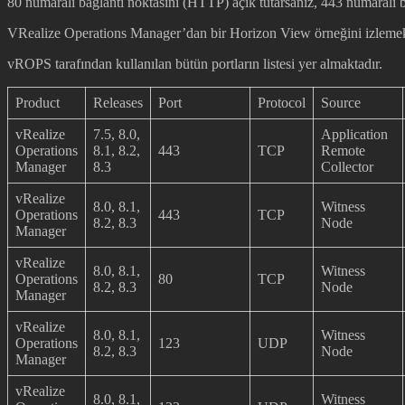
80 numaralı bağlantı noktasını (HTTP) açık tutarsanız, 443 numaralı 
VRealize Operations Manager’dan bir Horizon View örneğini izlemek
vROPS tarafından kullanılan bütün portların listesi yer almaktadır.
Product
Releases
Port
Protocol
Source
vRealize
7.5, 8.0,
Application
Operations
8.1, 8.2,
443
TCP
Remote
Manager
8.3
Collector
vRealize
8.0, 8.1,
Witness
Operations
443
TCP
8.2, 8.3
Node
Manager
vRealize
8.0, 8.1,
Witness
Operations
80
TCP
8.2, 8.3
Node
Manager
vRealize
8.0, 8.1,
Witness
Operations
123
UDP
8.2, 8.3
Node
Manager
vRealize
8.0, 8.1,
Witness