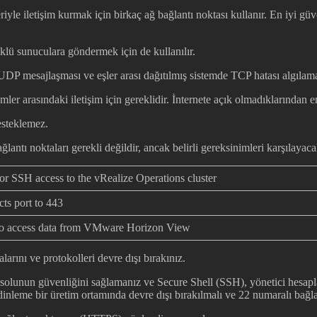
iyle iletişim kurmak için birkaç ağ bağlantı noktası kullanır. En iyi g
klü sunuculara göndermek için de kullanılır.
 mesajlaşması ve eşler arası dağıtılmış sistemde TCP hatası algılama i
er arasındaki iletişim için gereklidir. İnternete açık olmadıklarından 
esteklemez.
ntı noktaları gerekli değildir, ancak belirli gereksinimleri karşılayacak 
or SSH access to the vRealize Operations cluster
cts port to 443
o access data from VMware Horizon View
arını ve protokolleri devre dışı bırakınız.
lunun güvenliğini sağlamanız ve Secure Shell (SSH), yönetici hesaplar
nleme bir üretim ortamında devre dışı bırakılmalı ve 22 numaralı bağlan