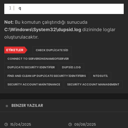
1
q
Not:
Bu komutun çalıştırıdığı sunucuda
C:\Windows\System32\dupsid.log
dizininde loglar
oluşturulacaktır.
ETIKETLER
CHECK DUPLICATE SID
CONNECT TO SERVERDNSNAMEOFSERVER
DUPLICATE SECURITY IDENTIFIER
DUPSID.LOG
FIND AND CLEAN UP DUPLICATE SECURITY IDENTIFIERS
NTDSUTIL
SECURITY ACCOUNT MAINTENANCE
SECURITY ACCOUNT MANAGEMENT
BENZER YAZILAR
15/04/2025
09/08/2025