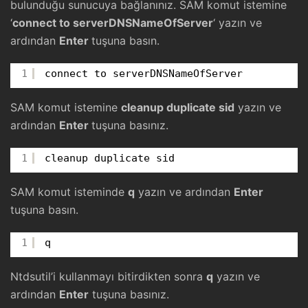
bulunduğu sunucuya bağlanınız. SAM komut istemine
‘
connect to serverDNSNameOfServer
‘ yazın ve
ardından
Enter
tuşuna basın.
1
connect to serverDNSNameOfServer
SAM komut istemine
cleanup duplicate sid
yazın ve
ardından
Enter
tuşuna basınız.
1
cleanup duplicate sid
SAM komut isteminde
q
yazın ve ardından
Enter
tuşuna basın.
1
q
Ntdsutil’i kullanmayı bitirdikten sonra
q
yazın ve
ardından
Enter
tuşuna basınız.