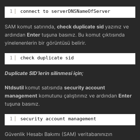
1
connect to serverDNSNameOfServer
SAM komut satırında,
check duplicate sid
yazınız ve
ardından
Enter
tuşuna basınız. Bu komut çıktısında
yinelenenlerin bir görüntüsü belirir.
1
check duplicate sid
Duplicate SID’lerin silinmesi için;
Ntdsutil
komut satısında
security account
management
komutunu çalıştırınız ve ardından
Enter
tuşuna basınız.
1
security account management
Güvenlik Hesabı Bakımı (SAM) veritabanınızın