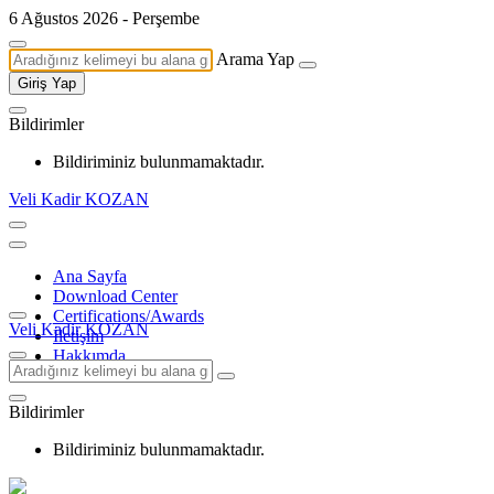
6 Ağustos 2026 - Perşembe
Arama Yap
Giriş Yap
Bildirimler
Bildiriminiz bulunmamaktadır.
Veli Kadir KOZAN
Ana Sayfa
Download Center
Certifications/Awards
Veli Kadir KOZAN
İletişim
Hakkımda
Bildirimler
Bildiriminiz bulunmamaktadır.