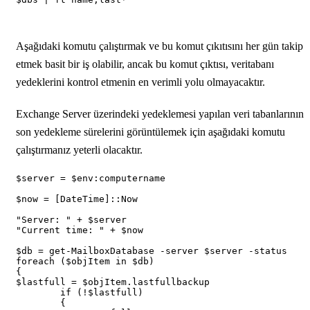
Aşağıdaki komutu çalıştırmak ve bu komut çıkıtısını her gün takip
etmek basit bir iş olabilir, ancak bu komut çıktısı, veritabanı
yedeklerini kontrol etmenin en verimli yolu olmayacaktır.
Exchange Server üzerindeki yedeklemesi yapılan veri tabanlarının
son yedekleme sürelerini görüntülemek için aşağıdaki komutu
çalıştırmanız yeterli olacaktır.
$server = $env:computername

$now = [DateTime]::Now

"Server: " + $server

"Current time: " + $now

$db = get-MailboxDatabase -server $server -status

foreach ($objItem in $db)

{

$lastfull = $objItem.lastfullbackup

	if (!$lastfull)

	{
