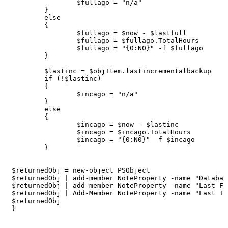
		$fullago = "n/a"

	}

	else

	{

		$fullago = $now - $lastfull

		$fullago = $fullago.TotalHours

		$fullago = "{0:N0}" -f $fullago

	}

	$lastinc = $objItem.lastincrementalbackup

	if (!$lastinc)

	{

		$incago = "n/a"

	}

	else

	{

		$incago = $now - $lastinc

		$incago = $incago.TotalHours

		$incago = "{0:N0}" -f $incago

	}

$returnedObj = new-object PSObject

$returnedObj | add-member NoteProperty -name "Databas
$returnedObj | add-member NoteProperty -name "Last Fu
$returnedObj | Add-Member NoteProperty -name "Last In
$returnedObj
