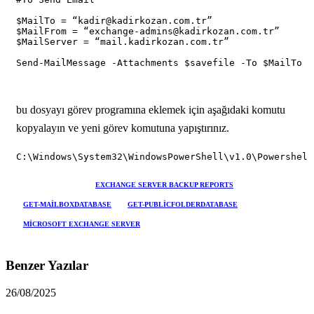
$MailTo = “kadir@kadirkozan.com.tr”

$MailFrom = “exchange-admins@kadirkozan.com.tr”

$MailServer = “mail.kadirkozan.com.tr”

bu dosyayı görev programına eklemek için aşağıdaki komutu
kopyalayın ve yeni görev komutuna yapıştırınız.
ETIKETLER
EXCHANGE SERVER BACKUP REPORTS
GET-MAILBOXDATABASE
GET-PUBLICFOLDERDATABASE
MICROSOFT EXCHANGE SERVER
Benzer Yazılar
26/08/2025