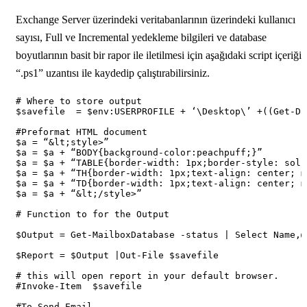
Exchange Server üzerindeki veritabanlarının üzerindeki kullanıcı
sayısı, Full ve Incremental yedekleme bilgileri ve database
boyutlarının basit bir rapor ile iletilmesi için aşağıdaki script içeriğin
“.ps1” uzantısı ile kaydedip çalıştırabilirsiniz.
# Where to store output

$savefile  = $env:USERPROFILE + ‘\Desktop\’ +((Get-Da
#Preformat HTML document

$a = “&lt;style>”

$a = $a + “BODY{background-color:peachpuff;}”

$a = $a + “TABLE{border-width: 1px;border-style: soli
$a = $a + “TH{border-width: 1px;text-align: center; m
$a = $a + “TD{border-width: 1px;text-align: center; m
$a = $a + “&lt;/style>”

# Function to for the Output

$Output = Get-MailboxDatabase -status | Select Name,@
$Report = $Output |Out-File $savefile

# this will open report in your default browser.

#Invoke-Item  $savefile

#To Send Email
