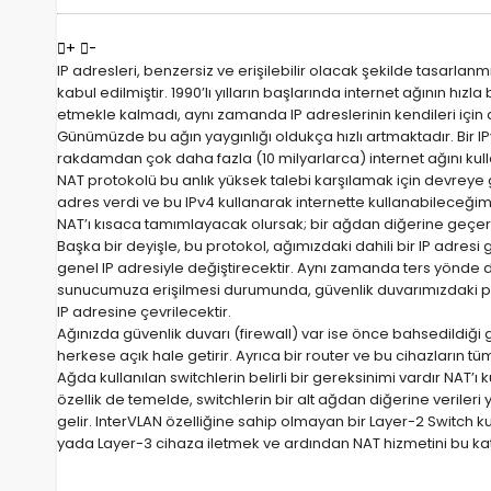
+
-
IP adresleri, benzersiz ve erişilebilir olacak şekilde tasarla
kabul edilmiştir. 1990’lı yılların başlarında internet ağının hı
etmekle kalmadı, aynı zamanda IP adreslerinin kendileri için an
Günümüzde bu ağın yaygınlığı oldukça hızlı artmaktadır. Bir 
rakdamdan çok daha fazla (10 milyarlarca) internet ağını kul
NAT protokolü bu anlık yüksek talebi karşılamak için devreye g
adres verdi ve bu IPv4 kullanarak internette kullanabileceğimiz 
NAT’ı kısaca tamımlayacak olursak; bir ağdan diğerine geçerk
Başka bir deyişle, bu protokol, ağımızdaki dahili bir IP adresi
genel IP adresiyle değiştirecektir. Aynı zamanda ters yönde 
sunucumuza erişilmesi durumunda, güvenlik duvarımızdaki p
IP adresine çevrilecektir.
Ağınızda güvenlik duvarı (firewall) var ise önce bahsedildiği gib
herkese açık hale getirir. Ayrıca bir router ve bu cihazların tü
Ağda kullanılan switchlerin belirli bir gereksinimi vardır NAT’ı
özellik de temelde, switchlerin bir alt ağdan diğerine veriler
gelir. InterVLAN özelliğine sahip olmayan bir Layer-2 Switch 
yada Layer-3 cihaza iletmek ve ardından NAT hizmetini bu k