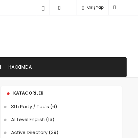
Giriş Yap
M
HAKKIMDA
KATAGORILER
3th Party / Tools
(6)
A1 Level English
(13)
Active Directory
(39)