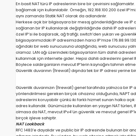
En basit NAT türü IP adreslerinin bire bir çevirisini sağlamaktı
bağlamak için kullanılabilir. Örneğin, 192.168.100.200 özel IP’m
aynı zamanda Statik NAT olarak da adlandırılır.
Herkese açık bir bilgisayara bir mesaj gönderildiğinde ve IP a
sağlanan bir IP kullanılarak değiştirildiğinde dahili IP adresle
özel IP’si ile başlarsak, ağ trafiği; switch’den yukarı ve güvenl
bilgisayarımızdaki IP adresimizden harici IP’mize 176.88.99.130
ağındaki bir web sunucusuna ulaştığında, web sunucusu yalnızca
olamaz. LAN ağı üzerindeki bilgisayarların tüm dahili adresle
kullanmak için internete gider. Hepsi dahili adreslerini genel 
Böylece saldırganların mevcut IP’lerin kaynağını tahmin etmesi
Güvenlik duvarının (firewall) dışında tek bir IP adresi yerine 
Güvenlik duvarınızın (firewall) genel tarafında yalnızca bir IP
yönlendirilmesi gereken birçok cihazınız olduğunda, NAPT adı v
adreslerini koruyabilir çünkü iki farklı hizmet sunan halka açık
adres kullandık. Günümüzde kullanılan en yaygın NAT türleri,
olmasa da NAT, mevcut IPv4’ün güvenlik ve mevcut genel IP’le
birçok işleve sahiptir.
NAT Lookback
RFC 1483’e dayalıdır ve public bir IP adresinde bulunan bir an