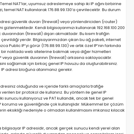
r. Temel NAT’lar, uyumsuz adreslemeye sahip iki IP ağını birbirine
izi, temel NAT kullanılarak 176.88.99.130’a çevrilecektir. Bu durum
dresi güvenlik duvarı (firewall) veya yönlendiriciden (router)
rini gizlenmektedir. Kendi bilgisayarımızı kullanarak 192.168.100.200
ik duvarından (firewall) dışarı akmaktadır. Bu kısım trafiğin
 çevrildiği yerdir. Bilgisayarımızdan çıkan bu ağ paketi, internet
 Public IP’yi görür (176.88.99.130) ve artık özel IP’nin farkında
ri bir noktada web sitelerine bakmak veya diğer hizmetleri
IP veya güvenlik duvarının (firewall) arkasına saklayacaktır.
ni sağlamak için birkaç genel IP havuzu da oluşturabilirsiniz.
bir IP adresi bloğuna atanmanız gerekir.
 adresiniz olduğunda ve içeride farklı amaçlarla trafiğe
erilen bir protokol de kullanırız. Bu yöntem ile genel IP
 iki sunucu kullanıyoruz ve PAT kullandık, ancak tek bir genel
 IP koruma ve güvenliğinde çok kullanışlıdır. Mükemmel bir çözüm
rin eksikliği nedeniyle o olmadan kullanılmasını imkansız kılacak
a bilgisayar IP adresidir, ancak gerçek sunucu kendi yerel alan