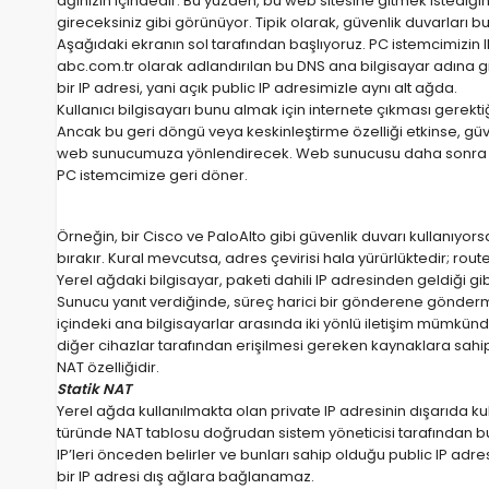
ağınızın içindedir. Bu yüzden, bu web sitesine gitmek istediğ
gireceksiniz gibi görünüyor. Tipik olarak, güvenlik duvarları b
Aşağıdaki ekranın sol tarafından başlıyoruz. PC istemcimizin I
abc.com.tr olarak adlandırılan bu DNS ana bilgisayar adına g
bir IP adresi, yani açık public IP adresimizle aynı alt ağda.
Kullanıcı bilgisayarı bunu almak için internete çıkması gerekti
Ancak bu geri döngü veya keskinleştirme özelliği etkinse, güv
web sunucumuza yönlendirecek. Web sunucusu daha sonra traf
PC istemcimize geri döner.
Örneğin, bir Cisco ve PaloAlto gibi güvenlik duvarı kullanıyor
bırakır. Kural mevcutsa, adres çevirisi hala yürürlüktedir; rou
Yerel ağdaki bilgisayar, paketi dahili IP adresinden geldiği gi
Sunucu yanıt verdiğinde, süreç harici bir gönderene göndermey
içindeki ana bilgisayarlar arasında iki yönlü iletişim mümkünd
diğer cihazlar tarafından erişilmesi gereken kaynaklara sahip
NAT özelliğidir.
Statik NAT
Yerel ağda kullanılmakta olan private IP adresinin dışarıda kul
türünde NAT tablosu doğrudan sistem yöneticisi tarafından bu b
IP’leri önceden belirler ve bunları sahip olduğu public IP adre
bir IP adresi dış ağlara bağlanamaz.