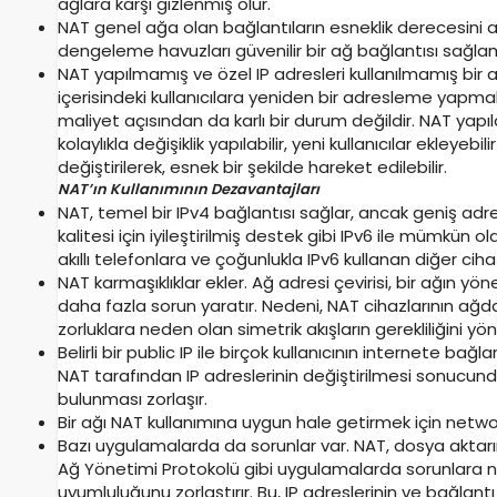
ağlara karşı gizlenmiş olur.
NAT genel ağa olan bağlantıların esneklik derecesini art
dengeleme havuzları güvenilir bir ağ bağlantısı sağlama
NAT yapılmamış ve özel IP adresleri kullanılmamış bir a
içerisindeki kullanıcılara yeniden bir adresleme yapmak 
maliyet açısından da karlı bir durum değildir. NAT yapıl
kolaylıkla değişiklik yapılabilir, yeni kullanıcılar ekleyebil
değiştirilerek, esnek bir şekilde hareket edilebilir.
NAT’ın Kullanımının Dezavantajları
NAT, temel bir IPv4 bağlantısı sağlar, ancak geniş adres 
kalitesi için iyileştirilmiş destek gibi IPv6 ile mümkün 
akıllı telefonlara ve çoğunlukla IPv6 kullanan diğer cih
NAT karmaşıklıklar ekler. Ağ adresi çevirisi, bir ağın 
daha fazla sorun yaratır. Nedeni, NAT cihazlarının ağd
zorluklara neden olan simetrik akışların gerekliliğini yö
Belirli bir public IP ile birçok kullanıcının internete b
NAT tarafından IP adreslerinin değiştirilmesi sonucund
bulunması zorlaşır.
Bir ağı NAT kullanımına uygun hale getirmek için networ
Bazı uygulamalarda da sorunlar var. NAT, dosya aktarı
Ağ Yönetimi Protokolü gibi uygulamalarda sorunlara ne
uyumluluğunu zorlaştırır. Bu, IP adreslerinin ve bağlant