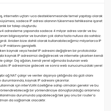
nmış, internetin uçtan-uca desteklenmesinde temel yapıtaşı olarak
zla büyümesi, sadece IP adresi alanının tükenmesi tehlikesine işaret
lık bir talep oluşturdu.
IPv4 adresleme yapısında sadece 4 milyar adres vardır ve bu
lanan bilgisayarlar ve bundan çok daha fazla nufusa da sahibiz.
irdi. Aniden bize dahili olarak kullanabileceğimiz milyarlarca IP
IP miktarını genişletti.
en kaynak veya hedef IP adresini değiştiren bir protokoldür.
 gibi kaynak IP adresimizi değiştirecek ve internete çıkarken kendi
de çalışır. Dış ağdan, kendi yerel ağımızda bulunan web
ublic IP adresimize gidecek ve sonra web sunucumuzdaki yerel
i ağ NAT çalışır ve veriler dışarıya çıktığında da gizli olanı
m durumlarında, kaynak IP adresini çıkarırlar.
 kullanmak için interVLAN özelliğine sahip olmaları gerekir ve bu
i yönlendirebileceği bir yönlendiriciye dönüştürüldüğü anlamına
kullanılması durumunda yapabileceği tek şey onu bir router’a
atman da sağlamak olacaktır.