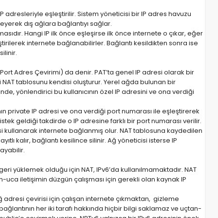
adresleriyle eşleştirilir. Sistem yöneticisi bir IP adres havuzu
şleyerek dış ağlara bağlantıyı sağlar.
asıdır. Hangi IP ilk önce eşleşirse ilk önce internete o çıkar, eğer
ştirilerek internete bağlanabilirler. Bağlantı kesildikten sonra ise
linir.
rt Adres Çevirimi) da denir. PAT’ta genel IP adresi olarak bir
i NAT tablosunu kendisi oluşturur. Yerel ağda bulunan bir
nde, yönlendirici bu kullanıcının özel IP adresini ve ona verdiği
ın private IP adresi ve ona verdiği port numarası ile eşleştirerek
stek geldiği takdirde o IP adresine farklı bir port numarası verilir.
si kullanarak internete bağlanmış olur. NAT tablosuna kaydedilen
ı kalır, bağlantı kesilince silinir. Ağ yöneticisi isterse IP
ayabilir.
 geri yüklemek olduğu için NAT, IPv6’da kullanılmamaktadır. NAT
n-uca iletişimin düzgün çalışması için gerekli olan kaynak IP
ağ adresi çevirisi için çalışan internete çıkmaktan, gizleme
ağlantının her iki tarafı hakkında hiçbir bilgi saklamaz ve uçtan-