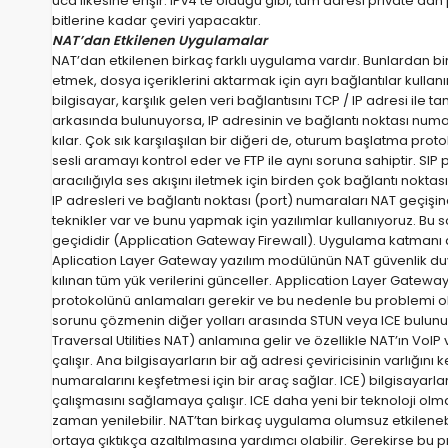
uca ilkesine erişir. IPv4’te olduğu gibi, tüm adresi private’da
bitlerine kadar çeviri yapacaktır.
NAT’dan Etkilenen Uygulamalar
NAT’dan etkilenen birkaç farklı uygulama vardır. Bunlardan birin
etmek, dosya içeriklerini aktarmak için ayrı bağlantılar kullan
bilgisayar, karşılık gelen veri bağlantısını TCP / IP adresi ile 
arkasında bulunuyorsa, IP adresinin ve bağlantı noktası numar
kılar. Çok sık karşılaşılan bir diğeri de, oturum başlatma proto
sesli aramayı kontrol eder ve FTP ile aynı soruna sahiptir. S
aracılığıyla ses akışını iletmek için birden çok bağlantı noktası 
IP adresleri ve bağlantı noktası (port) numaraları NAT geçişind
teknikler var ve bunu yapmak için yazılımlar kullanıyoruz. Bu
geçididir (Application Gateway Firewall). Uygulama katmanı a
Aplication Layer Gateway yazılım modülünün NAT güvenlik duva
kılınan tüm yük verilerini günceller. Application Layer Gatew
protokolünü anlamaları gerekir ve bu nedenle bu problemi ola
sorunu çözmenin diğer yolları arasında STUN veya ICE bulunu
Traversal Utilities NAT) anlamına gelir ve özellikle NAT’ın Vo
çalışır. Ana bilgisayarların bir ağ adresi çeviricisinin varlığın
numaralarını keşfetmesi için bir araç sağlar. ICE) bilgisayarla
çalışmasını sağlamaya çalışır. ICE daha yeni bir teknoloji o
zaman yenilebilir. NAT’tan birkaç uygulama olumsuz etkilenebi
ortaya çıktıkça azaltılmasına yardımcı olabilir. Gerekirse bu p