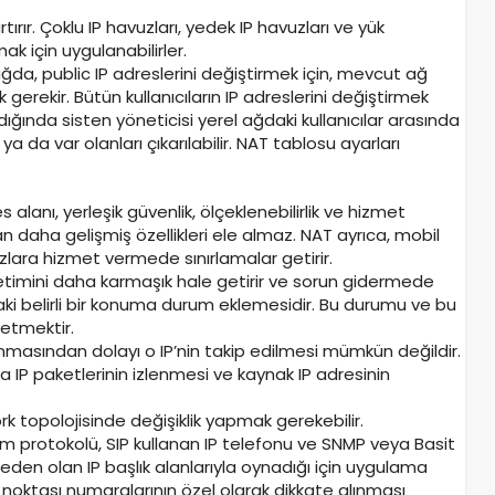
ırır. Çoklu IP havuzları, yedek IP havuzları ve yük
k için uygulanabilirler.
ğda, public IP adreslerini değiştirmek için, mevcut ağ
gerekir. Bütün kullanıcıların IP adreslerini değiştirmek
dığında sisten yöneticisi yerel ağdaki kullanıcılar arasında
ir ya da var olanları çıkarılabilir. NAT tablosu ayarları
alanı, yerleşik güvenlik, ölçeklenebilirlik ve hizmet
olan daha gelişmiş özellikleri ele almaz. NAT ayrıca, mobil
azlara hizmet vermede sınırlamalar getirir.
yönetimini daha karmaşık hale getirir ve sorun gidermede
aki belirli bir konuma durum eklemesidir. Bu durumu ve bu
netmektir.
ağlanmasından dolayı o IP’nin takip edilmesi mümkün değildir.
a IP paketlerinin izlenmesi ve kaynak IP adresinin
k topolojisinde değişiklik yapmak gerekebilir.
m protokolü, SIP kullanan IP telefonu ve SNMP veya Basit
den olan IP başlık alanlarıyla oynadığı için uygulama
ı noktası numaralarının özel olarak dikkate alınması