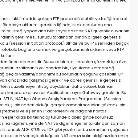
n public’e çevirmek yerine, NPTv6 yalnızca bir IPv6 adresinin önek
cisi; aktif modda çalışan FTP protokolü olabilir ve trafiği kontrol
ır. Bir dosya aktarımı gerektirdiğinde, istekte bulunan ana
tanımlar. İsteği yapan ana bilgisayar basit bir NAT güvenlik duvarının
asının çevrilmesi, sunucu tarafından alınan bilgileri geçersiz
kolü (session initiation protocol,) SIP’dir ve bu IP üzerinden birçok
IP protokolü bağlantı kurmak ve gerçek zamanlı aktarım veya RTP
kullanır.
en önce bilinmelidir. Bununla birlikte, sorunları çözmek için özel
 sorunları azaltmanın yollarından biri, uygulama katmanı ağ
ğ geçidi yazılımı/donanımı bu sorunların çoğunu çözebilir. Bir
rı cihazında çalışması gerekir ve adres çevirisi ile geçersiz
ay’lerin düzeltmeye ihtiyaç duydukları daha yüksek katman
n her protokol ayrı bir Application Layer Gateway gerektirir. Bu
r. STUN, NAT için Oturum Geçiş Yardımcı Programları (Session
IP ve akış için neden olduğu gerçek zamanlı sorunları çözmek için
ı keşfetmesi ve eşlenen IP adreslerini ve bağlantı noktası
rın eşler arası bir teknoloji türünde olabildiğince sorunsuz
lmasına rağmen, yine de NAT ve diğer engeller tarafından zaman
lir, ancak ALG, STUN ve ICE gibi yazılımlar bu sorunların çoğunun
rotokollerin yerleşik olduğu bir NAT cihazı satın aldığınızdan emin