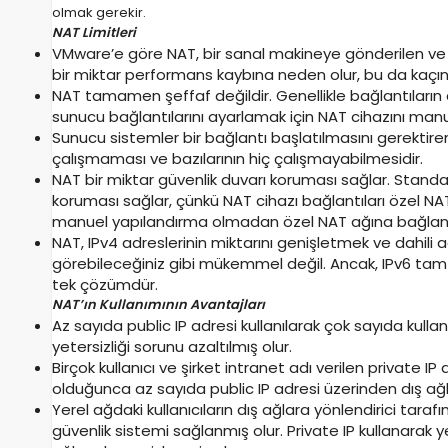
olmak gerekir.
NAT Limitleri
VMware’e göre NAT, bir sanal makineye gönderilen ve 
bir miktar performans kaybına neden olur, bu da kaçı
NAT tamamen şeffaf değildir. Genellikle bağlantıların 
sunucu bağlantılarını ayarlamak için NAT cihazını manuel
Sunucu sistemler bir bağlantı başlatılmasını gerektire
çalışmaması ve bazılarının hiç çalışmayabilmesidir.
NAT bir miktar güvenlik duvarı koruması sağlar. Stand
koruması sağlar, çünkü NAT cihazı bağlantıları özel NAT
manuel yapılandırma olmadan özel NAT ağına bağlan
NAT, IPv4 adreslerinin miktarını genişletmek ve dahili ad
görebileceğiniz gibi mükemmel değil. Ancak, IPv6 tam
tek çözümdür.
NAT’ın Kullanımının Avantajları
Az sayıda public IP adresi kullanılarak çok sayıda kullan
yetersizliği sorunu azaltılmış olur.
Birçok kullanıcı ve şirket intranet adı verilen private 
olduğunca az sayıda public IP adresi üzerinden dış a
Yerel ağdaki kullanıcıların dış ağlara yönlendirici taraf
güvenlik sistemi sağlanmış olur. Private IP kullanarak y