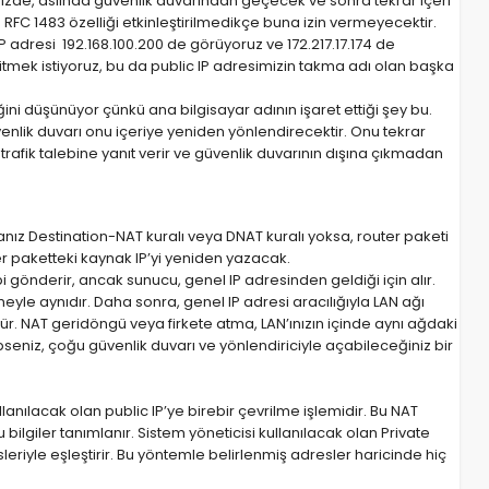
inizde, aslında güvenlik duvarından geçecek ve sonra tekrar içeri
u RFC 1483 özelliği etkinleştirilmedikçe buna izin vermeyecektir.
P adresi 192.168.100.200 de görüyoruz ve 172.217.17.174 de
itmek istiyoruz, bu da public IP adresimizin takma adı olan başka
ğini düşünüyor çünkü ana bilgisayar adının işaret ettiği şey bu.
enlik duvarı onu içeriye yeniden yönlendirecektir. Onu tekrar
ik talebine yanıt verir ve güvenlik duvarının dışına çıkmadan
sanız Destination-NAT kuralı veya DNAT kuralı yoksa, router paketi
ter paketteki kaynak IP’yi yeniden yazacak.
bi gönderir, ancak sunucu, genel IP adresinden geldiği için alır.
le aynıdır. Daha sonra, genel IP adresi aracılığıyla LAN ağı
ür. NAT geridöngü veya firkete atma, LAN’ınızın içinde aynı ağdaki
seniz, çoğu güvenlik duvarı ve yönlendiriciyle açabileceğiniz bir
lanılacak olan public IP’ye birebir çevrilme işlemidir. Bu NAT
ilgiler tanımlanır. Sistem yöneticisi kullanılacak olan Private
sleriyle eşleştirir. Bu yöntemle belirlenmiş adresler haricinde hiç