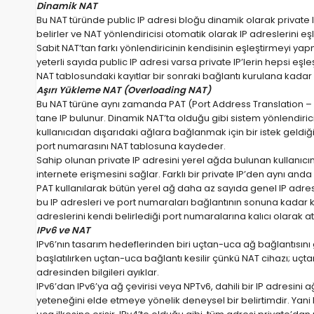
Dinamik NAT
Bu NAT türünde public IP adresi bloğu dinamik olarak private IP 
belirler ve NAT yönlendiricisi otomatik olarak IP adreslerini e
Sabit NAT’tan farkı yönlendiricinin kendisinin eşleştirmeyi yapm
yeterli sayıda public IP adresi varsa private IP’lerin hepsi eşle
NAT tablosundaki kayıtlar bir sonraki bağlantı kurulana kadar si
Aşırı Yükleme NAT (Overloading NAT)
Bu NAT türüne aynı zamanda PAT (Port Address Translation – Po
tane IP bulunur. Dinamik NAT’ta olduğu gibi sistem yönlendiric
kullanıcıdan dışarıdaki ağlara bağlanmak için bir istek geldiği
port numarasını NAT tablosuna kaydeder.
Sahip olunan private IP adresini yerel ağda bulunan kullanıcın
internete erişmesini sağlar. Farklı bir private IP’den aynı anda i
PAT kullanılarak bütün yerel ağ daha az sayıda genel IP adre
bu IP adresleri ve port numaraları bağlantının sonuna kadar kayıtl
adreslerini kendi belirlediği port numaralarına kalıcı olarak at
IPv6 ve NAT
IPv6’nın tasarım hedeflerinden biri uçtan-uca ağ bağlantısını
başlatılırken uçtan-uca bağlantı kesilir çünkü NAT cihazı; uçta
adresinden bilgileri ayıklar.
IPv6’dan IPv6’ya ağ çevirisi veya NPTv6, dahili bir IP adresini 
yeteneğini elde etmeye yönelik deneysel bir belirtimdir. Yani b