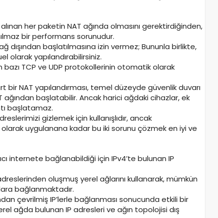
alınan her paketin NAT ağında olmasını gerektirdiğinden,
nılmaz bir performans sorunudur.
ağ dışından başlatılmasına izin vermez; Bununla birlikte,
 olarak yapılandırabilirsiniz.
n bazı TCP ve UDP protokollerinin otomatik olarak
art bir NAT yapılandırması, temel düzeyde güvenlik duvarı
 ağından başlatabilir. Ancak harici ağdaki cihazlar, ek
tı başlatamaz.
reslerimizi gizlemek için kullanışlıdır, ancak
 olarak uygulanana kadar bu iki sorunu çözmek en iyi ve
ıcı internete bağlanabildiği için IPv4’te bulunan IP
IP adreslerinden oluşmuş yerel ağlarını kullanarak, mümkün
ğlara bağlanmaktadır.
ından çevrilmiş IP’lerle bağlanması sonucunda etkili bir
erel ağda bulunan IP adresleri ve ağın topolojisi dış