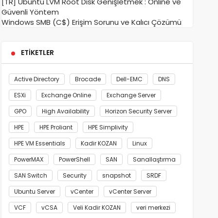
[TR] Ubuntu LVM Root Disk Genişletmek : Online ve
Güvenli Yöntem
Windows SMB (C$) Erişim Sorunu ve Kalıcı Çözümü
ETIKETLER
Active Directory
Brocade
Dell-EMC
DNS
ESXi
Exchange Online
Exchange Server
GPO
High Availability
Horizon Security Server
HPE
HPE Proliant
HPE Simplivity
HPE VM Essentials
Kadir KOZAN
Linux
PowerMAX
PowerShell
SAN
Sanallaştırma
SAN Switch
Security
snapshot
SRDF
Ubuntu Server
vCenter
vCenter Server
VCF
vCSA
Veli Kadir KOZAN
veri merkezi