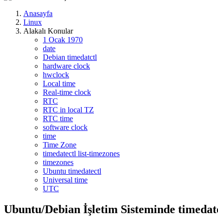
Anasayfa
Linux
Alakalı Konular
1 Ocak 1970
date
Debian timedatctl
hardware clock
hwclock
Local time
Real-time clock
RTC
RTC in local TZ
RTC time
software clock
time
Time Zone
timedatectl list-timezones
timezones
Ubuntu timedatectl
Universal time
UTC
Ubuntu/Debian İşletim Sisteminde timedat