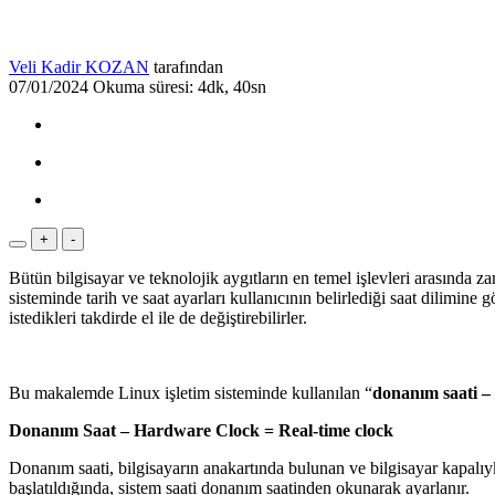
Veli Kadir KOZAN
tarafından
07/01/2024
Okuma süresi: 4dk, 40sn
+
-
Bütün bilgisayar ve teknolojik aygıtların en temel işlevleri arasında zama
sisteminde tarih ve saat ayarları kullanıcının belirlediği saat dilimine 
istedikleri takdirde el ile de değiştirebilirler.
Bu makalemde Linux işletim sisteminde kullanılan “
donanım saati –
Donanım Saat – Hardware Clock
= Real-time clock
Donanım saati, bilgisayarın anakartında bulunan ve bilgisayar kapalıyk
başlatıldığında, sistem saati donanım saatinden okunarak ayarlanır.