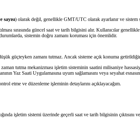
e sayısı
) olarak değil, genellikle GMT/UTC olarak ayarlanır ve sistem s
ılması sırasında güncel saat ve tarih bilgisini alır. Kullanıcılar genell
n durumlarda, sistemin doğru zamanı koruması için önemlidir.
şük güçteyken zamanı tutmaz. Ancak sisteme açık konuma getirildiğinde 
şmiş zaman tutma mekanizması işletim sisteminin saatini milisaniye hassas
amanının Yaz Saati Uygulamasına uyum sağlamasını veya seyahat esnasın
ntrol etme ve düzenleme işleminin detaylarını açıklayacağım.
nda işletim sistemi üzerinde geçerli saat ve tarih bilgisinin çıktısını ve