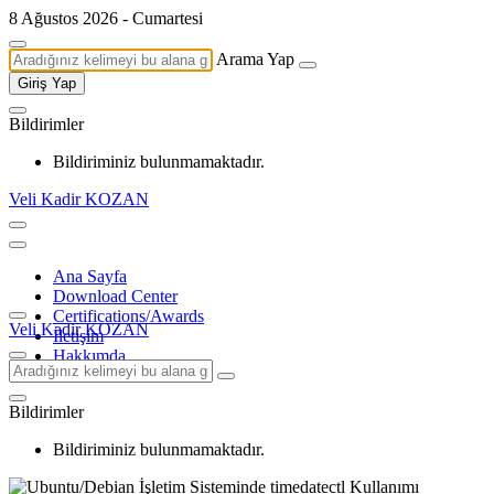
8 Ağustos 2026 - Cumartesi
Arama Yap
Giriş Yap
Bildirimler
Bildiriminiz bulunmamaktadır.
Veli Kadir KOZAN
Ana Sayfa
Download Center
Certifications/Awards
Veli Kadir KOZAN
İletişim
Hakkımda
Bildirimler
Bildiriminiz bulunmamaktadır.