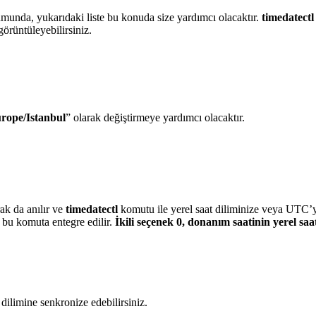
rumunda, yukarıdaki liste bu konuda size yardımcı olacaktır.
timedatect
görüntüleyebilirsiniz.
rope/Istanbul
” olarak değiştirmeye yardımcı olacaktır.
ak da anılır ve
timedatectl
komutu ile yerel saat diliminize veya UTC’y
) bu komuta entegre edilir.
İkili seçenek 0, donanım saatinin yerel saa
dilimine senkronize edebilirsiniz.