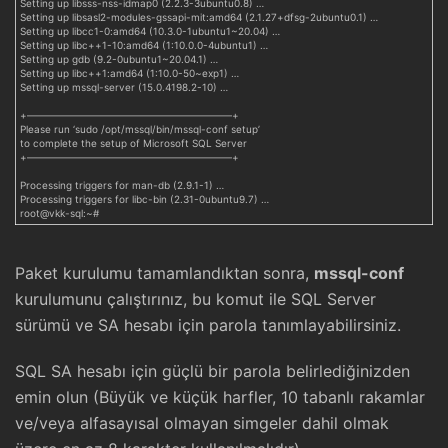
Setting up libsss-nss-idmap0 (2.2.3-3ubuntu0.8) …
Setting up libsasl2-modules-gssapi-mit:amd64 (2.1.27+dfsg-2ubuntu0.1) …
Setting up libcc1-0:amd64 (10.3.0-1ubuntu1~20.04) …
Setting up libc++1-10:amd64 (1:10.0.0-4ubuntu1) …
Setting up gdb (9.2-0ubuntu1~20.04.1) …
Setting up libc++1:amd64 (1:10.0-50~exp1) …
Setting up mssql-server (15.0.4198.2-10) …
+————————————————————–+
Please run ‘sudo /opt/mssql/bin/mssql-conf setup’
to complete the setup of Microsoft SQL Server
+————————————————————–+
Processing triggers for man-db (2.9.1-1) …
Processing triggers for libc-bin (2.31-0ubuntu9.7) …
root@vkk-sql:~#
Paket kurulumu tamamlandıktan sonra,
mssql-conf
kurulumunu çalıştırınız, bu komut ile SQL Server
sürümü ve SA hesabı için parola tanımlayabilirsiniz.
SQL SA hesabı için güçlü bir parola belirlediğinizden
emin olun (Büyük ve küçük harfler, 10 tabanlı rakamlar
ve/veya alfasayısal olmayan simgeler dahil olmak