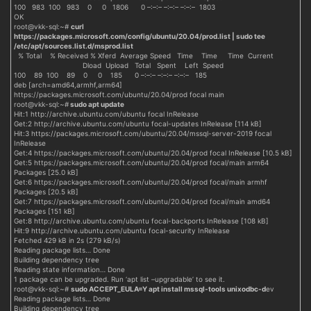
100 983 100 983 0 0 1806 0 –:–:– –:–:– –:–:– 1803
OK
root@vkk-sql:~#
curl
https://packages.microsoft.com/config/ubuntu/20.04/prod.list | sudo tee
/etc/apt/sources.list.d/msprod.list
% Total % Received % Xferd Average Speed Time Time Time Current
Dload Upload Total Spent Left Speed
100 89 100 89 0 0 185 0 –:–:– –:–:– –:–:– 185
deb [arch=amd64,armhf,arm64]
https://packages.microsoft.com/ubuntu/20.04/prod focal main
root@vkk-sql:~#
sudo apt update
Hit:1 http://archive.ubuntu.com/ubuntu focal InRelease
Get:2 http://archive.ubuntu.com/ubuntu focal-updates InRelease [114 kB]
Hit:3 https://packages.microsoft.com/ubuntu/20.04/mssql-server-2019 focal
InRelease
Get:4 https://packages.microsoft.com/ubuntu/20.04/prod focal InRelease [10.5 kB]
Get:5 https://packages.microsoft.com/ubuntu/20.04/prod focal/main arm64
Packages [25.0 kB]
Get:6 https://packages.microsoft.com/ubuntu/20.04/prod focal/main armhf
Packages [20.5 kB]
Get:7 https://packages.microsoft.com/ubuntu/20.04/prod focal/main amd64
Packages [151 kB]
Get:8 http://archive.ubuntu.com/ubuntu focal-backports InRelease [108 kB]
Hit:9 http://archive.ubuntu.com/ubuntu focal-security InRelease
Fetched 429 kB in 2s (279 kB/s)
Reading package lists… Done
Building dependency tree
Reading state information… Done
1 package can be upgraded. Run ‘apt list –upgradable’ to see it.
root@vkk-sql:~#
sudo ACCEPT_EULA=Y apt install mssql-tools unixodbc-d
ev
Reading package lists… Done
Building dependency tree