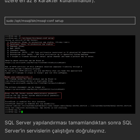
üzere en az 8 karakter kullanılmalıdır).
sudo /opt/mssql/bin/mssql-conf setup
SQL Server yapılandırması tamamlandıktan sonra SQL
Server’in servislerin çalıştığını doğrulayınız.