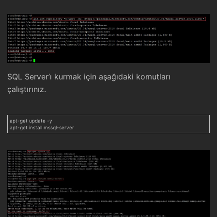
SQL Server’ı kurmak için aşağıdaki komutları
çalıştırınız.
apt-get update -y
apt-get install mssql-server