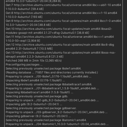
amd64 10.3.0-1ubuntu1~20.04 [9,284 B]
Get:7 http://archive.ubuntu.com/ubuntu focal/universe amd64 libc++abi1-10 amd64
1:10.0.0-4ubuntu1 [59.4 kB]
Get:8 http://archive.ubuntu.com/ubuntu focal/universe amd64 libc++1-10 amd64
1:10.0.0-4ubuntu1 [193 kB]
Get:9 http://archive.ubuntu.com/ubuntu focal-updates/main amd64 libcc1-0 amd64
10.3.0-1ubuntu1~20.04 [48.8 kB]
Get:10 http://archive.ubuntu.com/ubuntu focal-updates/main amd64 libsasl2-
modules-gssapi-mit amd64 2.1.27+dfsg-2ubuntu0.1 [36.8 kB]
Get:11 http://archive.ubuntu.com/ubuntu focal/universe amd64 libc++1 amd64
1:10.0-50~exp1 [2,904 B]
Get:12 http://archive.ubuntu.com/ubuntu focal-updates/main amd64 libc6-dbg
amd64 2.31-0ubuntu9.7 [10.5 MB]
Get:13 http://archive.ubuntu.com/ubuntu focal-updates/main amd64 libsss-nss-
idmap0 amd64 2.2.3-3ubuntu0.8 [21.3 kB]
Fetched 268 MB in 2min 10s (2,065 kB/s)
Preconfiguring packages …
Selecting previously unselected package libdw1:amd64.
(Reading database … 71857 files and directories currently installed.)
Preparing to unpack …/00-libdw1_0.176-1.1build1_amd64.deb …
Unpacking libdw1:amd64 (0.176-1.1build1) …
Selecting previously unselected package libbabeltrace1:amd64.
Preparing to unpack …/01-libbabeltrace1_1.5.8-1build1_amd64.deb …
Unpacking libbabeltrace1:amd64 (1.5.8-1build1) …
Selecting previously unselected package gdb.
Preparing to unpack …/02-gdb_9.2-0ubuntu1~20.04.1_amd64.deb …
Unpacking gdb (9.2-0ubuntu1~20.04.1) …
Selecting previously unselected package gdbserver.
Preparing to unpack …/03-gdbserver_9.2-0ubuntu1~20.04.1_amd64.deb …
Unpacking gdbserver (9.2-0ubuntu1~20.04.1) …
Selecting previously unselected package libatomic1:amd64.
Preparing to unpack …/04-libatomic1_10.3.0-1ubuntu1~20.04_amd64.deb …