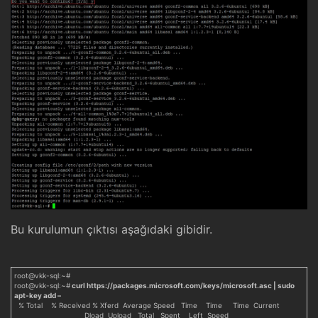
Bu kurulumun çıktısı aşağıdaki gibidir.
root@vkk-sql:~#
root@vkk-sql:~#
curl https://packages.microsoft.com/keys/microsoft.asc | sudo
apt-key add –
% Total % Received % Xferd Average Speed Time Time Time Current
Dload Upload Total Spent Left Speed