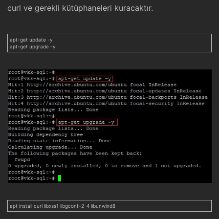
curl ve gerekli kütüphaneleri kuracaktır.
apt-get update -y
apt-get upgrade -y
apt install curl libxss1 libgconf-2-4 libunwind8