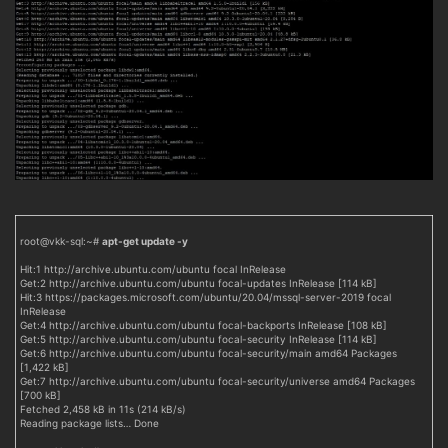
root@vkk-sql:~#
apt-get update -y
Hit:1 http://archive.ubuntu.com/ubuntu focal InRelease
Get:2 http://archive.ubuntu.com/ubuntu focal-updates InRelease [114 kB]
Hit:3 https://packages.microsoft.com/ubuntu/20.04/mssql-server-2019 focal
InRelease
Get:4 http://archive.ubuntu.com/ubuntu focal-backports InRelease [108 kB]
Get:5 http://archive.ubuntu.com/ubuntu focal-security InRelease [114 kB]
Get:6 http://archive.ubuntu.com/ubuntu focal-security/main amd64 Packages
[1,422 kB]
Get:7 http://archive.ubuntu.com/ubuntu focal-security/universe amd64 Packages
[700 kB]
Fetched 2,458 kB in 11s (214 kB/s)
Reading package lists… Done