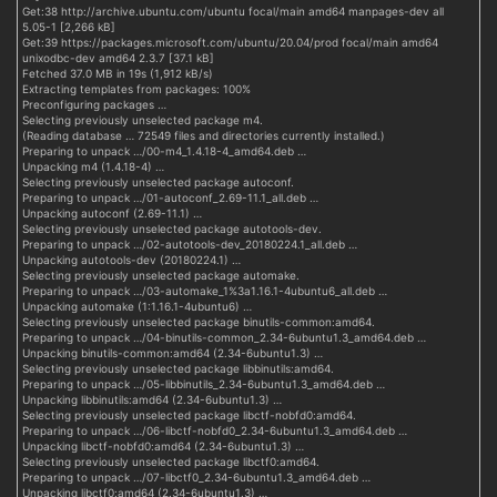
Get:38 http://archive.ubuntu.com/ubuntu focal/main amd64 manpages-dev all
5.05-1 [2,266 kB]
Get:39 https://packages.microsoft.com/ubuntu/20.04/prod focal/main amd64
unixodbc-dev amd64 2.3.7 [37.1 kB]
Fetched 37.0 MB in 19s (1,912 kB/s)
Extracting templates from packages: 100%
Preconfiguring packages …
Selecting previously unselected package m4.
(Reading database … 72549 files and directories currently installed.)
Preparing to unpack …/00-m4_1.4.18-4_amd64.deb …
Unpacking m4 (1.4.18-4) …
Selecting previously unselected package autoconf.
Preparing to unpack …/01-autoconf_2.69-11.1_all.deb …
Unpacking autoconf (2.69-11.1) …
Selecting previously unselected package autotools-dev.
Preparing to unpack …/02-autotools-dev_20180224.1_all.deb …
Unpacking autotools-dev (20180224.1) …
Selecting previously unselected package automake.
Preparing to unpack …/03-automake_1%3a1.16.1-4ubuntu6_all.deb …
Unpacking automake (1:1.16.1-4ubuntu6) …
Selecting previously unselected package binutils-common:amd64.
Preparing to unpack …/04-binutils-common_2.34-6ubuntu1.3_amd64.deb …
Unpacking binutils-common:amd64 (2.34-6ubuntu1.3) …
Selecting previously unselected package libbinutils:amd64.
Preparing to unpack …/05-libbinutils_2.34-6ubuntu1.3_amd64.deb …
Unpacking libbinutils:amd64 (2.34-6ubuntu1.3) …
Selecting previously unselected package libctf-nobfd0:amd64.
Preparing to unpack …/06-libctf-nobfd0_2.34-6ubuntu1.3_amd64.deb …
Unpacking libctf-nobfd0:amd64 (2.34-6ubuntu1.3) …
Selecting previously unselected package libctf0:amd64.
Preparing to unpack …/07-libctf0_2.34-6ubuntu1.3_amd64.deb …
Unpacking libctf0:amd64 (2.34-6ubuntu1.3) …