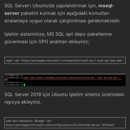
SQL Server’ı Ubuntu’da yapılandırmak için,
mssql-
server
paketini kurmak için aşağıdaki komutları
sıralamaya uygun olarak çalıştırılması gerekmektedir.
İşletim sisteminize, MS SQL apt depo paketlerine
güvenmesi için GPG anahtarı ekleyiniz;
wget -qO- https://packages.microsoft.com/keys/microsoft.asc | sudo apt-key add –
SQL Server 2019 için Ubuntu işletim sitemiz üzerindeki
repoya ekleyiniz.
add-apt-repository “$(wget -qO-
https://packages.microsoft.com/config/ubuntu/20.04/mssql-server-2019.list)”