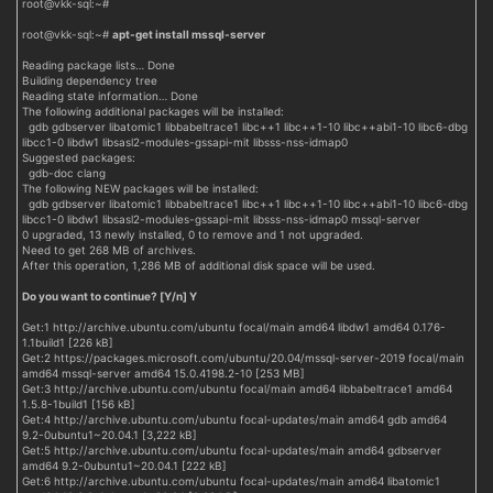
root@vkk-sql:~#
root@vkk-sql:~#
apt-get install mssql-server
Reading package lists… Done
Building dependency tree
Reading state information… Done
The following additional packages will be installed:
gdb gdbserver libatomic1 libbabeltrace1 libc++1 libc++1-10 libc++abi1-10 libc6-dbg
libcc1-0 libdw1 libsasl2-modules-gssapi-mit libsss-nss-idmap0
Suggested packages:
gdb-doc clang
The following NEW packages will be installed:
gdb gdbserver libatomic1 libbabeltrace1 libc++1 libc++1-10 libc++abi1-10 libc6-dbg
libcc1-0 libdw1 libsasl2-modules-gssapi-mit libsss-nss-idmap0 mssql-server
0 upgraded, 13 newly installed, 0 to remove and 1 not upgraded.
Need to get 268 MB of archives.
After this operation, 1,286 MB of additional disk space will be used.
Do you want to continue? [Y/n] Y
Get:1 http://archive.ubuntu.com/ubuntu focal/main amd64 libdw1 amd64 0.176-
1.1build1 [226 kB]
Get:2 https://packages.microsoft.com/ubuntu/20.04/mssql-server-2019 focal/main
amd64 mssql-server amd64 15.0.4198.2-10 [253 MB]
Get:3 http://archive.ubuntu.com/ubuntu focal/main amd64 libbabeltrace1 amd64
1.5.8-1build1 [156 kB]
Get:4 http://archive.ubuntu.com/ubuntu focal-updates/main amd64 gdb amd64
9.2-0ubuntu1~20.04.1 [3,222 kB]
Get:5 http://archive.ubuntu.com/ubuntu focal-updates/main amd64 gdbserver
amd64 9.2-0ubuntu1~20.04.1 [222 kB]
Get:6 http://archive.ubuntu.com/ubuntu focal-updates/main amd64 libatomic1