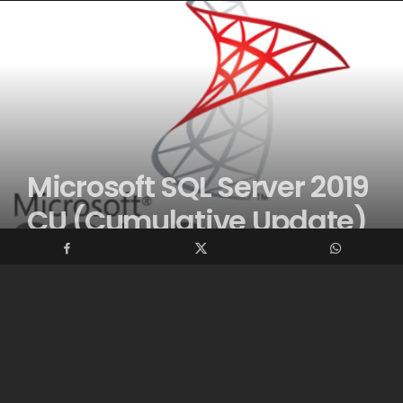
Microsoft SQL Server 2019
CU (Cumulative Update)
Güncellemesi
Merhabalar, bu makalemde SQL Server için Service
Pack (SP) veya Cumulative Update (CU) ‘nin