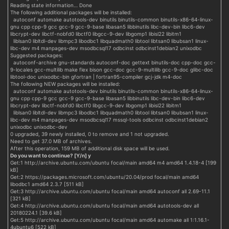
Reading state information… Done
The following additional packages will be installed:
autoconf automake autotools-dev binutils binutils-common binutils-x86-64-linux-
gnu cpp cpp-9 gcc gcc-9 gcc-9-base libasan5 libbinutils libc-dev-bin libc6-dev
libcrypt-dev libctf-nobfd0 libctf0 libgcc-9-dev libgomp1 libisl22 libitm1
liblsan0 libltdl-dev libmpc3 libodbc1 libquadmath0 libtool libtsan0 libubsan1 linux-
libc-dev m4 manpages-dev msodbcsql17 odbcinst odbcinst1debian2 unixodbc
Suggested packages:
autoconf-archive gnu-standards autoconf-doc gettext binutils-doc cpp-doc gcc-
9-locales gcc-multilib make flex bison gcc-doc gcc-9-multilib gcc-9-doc glibc-doc
libtool-doc unixodbc-bin gfortran | fortran95-compiler gcj-jdk m4-doc
The following NEW packages will be installed:
autoconf automake autotools-dev binutils binutils-common binutils-x86-64-linux-
gnu cpp cpp-9 gcc gcc-9 gcc-9-base libasan5 libbinutils libc-dev-bin libc6-dev
libcrypt-dev libctf-nobfd0 libctf0 libgcc-9-dev libgomp1 libisl22 libitm1
liblsan0 libltdl-dev libmpc3 libodbc1 libquadmath0 libtool libtsan0 libubsan1 linux-
libc-dev m4 manpages-dev msodbcsql17 mssql-tools odbcinst odbcinst1debian2
unixodbc unixodbc-dev
0 upgraded, 39 newly installed, 0 to remove and 1 not upgraded.
Need to get 37.0 MB of archives.
After this operation, 159 MB of additional disk space will be used.
Do you want to continue? [Y/n] y
Get:1 http://archive.ubuntu.com/ubuntu focal/main amd64 m4 amd64 1.4.18-4 [199
kB]
Get:2 https://packages.microsoft.com/ubuntu/20.04/prod focal/main amd64
libodbc1 amd64 2.3.7 [511 kB]
Get:3 http://archive.ubuntu.com/ubuntu focal/main amd64 autoconf all 2.69-11.1
[321 kB]
Get:4 http://archive.ubuntu.com/ubuntu focal/main amd64 autotools-dev all
20180224.1 [39.6 kB]
Get:5 http://archive.ubuntu.com/ubuntu focal/main amd64 automake all 1:1.16.1-
4ubuntu6 [522 kB]