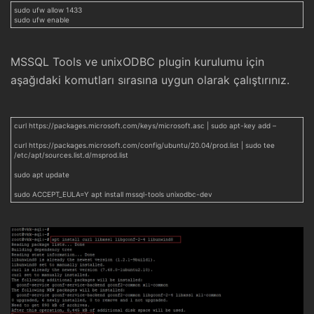
sudo ufw allow 1433
sudo ufw enable
MSSQL Tools ve unixODBC plugin kurulumu için
aşağıdaki komutları sırasına uygun olarak çalıştırınız.
curl https://packages.microsoft.com/keys/microsoft.asc | sudo apt-key add –
curl https://packages.microsoft.com/config/ubuntu/20.04/prod.list | sudo tee
/etc/apt/sources.list.d/msprod.list
sudo apt update
sudo ACCEPT_EULA=Y apt install mssql-tools unixodbc-dev