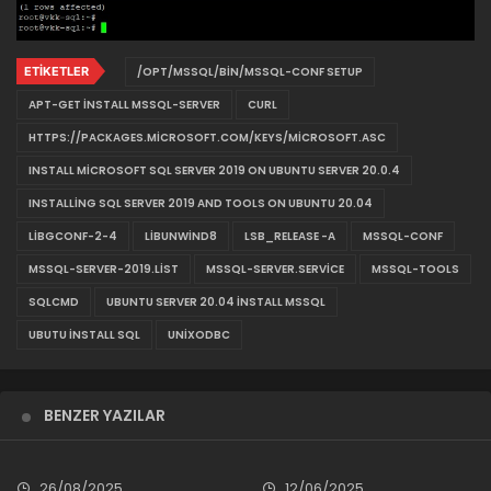
ETIKETLER
/OPT/MSSQL/BIN/MSSQL-CONF SETUP
APT-GET INSTALL MSSQL-SERVER
CURL
HTTPS://PACKAGES.MICROSOFT.COM/KEYS/MICROSOFT.ASC
INSTALL MICROSOFT SQL SERVER 2019 ON UBUNTU SERVER 20.0.4
INSTALLING SQL SERVER 2019 AND TOOLS ON UBUNTU 20.04
LIBGCONF-2-4
LIBUNWIND8
LSB_RELEASE -A
MSSQL-CONF
MSSQL-SERVER-2019.LIST
MSSQL-SERVER.SERVICE
MSSQL-TOOLS
SQLCMD
UBUNTU SERVER 20.04 INSTALL MSSQL
UBUTU INSTALL SQL
UNIXODBC
BENZER YAZILAR
26/08/2025
12/06/2025