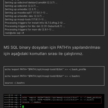
Setting up odbcinst1debian2:amd64 (2.3.7) …
Setting up odbcinst (2.3.7) …
Setting up unixodbc (2.3.7) …
Setting up msodbcsql17 (17.9.1.1-1) …
Setting up unixodbc-dev (2.3.7) …
Setting up mssql-tools (17.9.1.1-1) …
Processing triggers for install-info (6.7.0.dfsg.2-5) …
Processing triggers for libc-bin (2.31-0ubuntu9.7) …
Processing triggers for man-db (2.9.1-1) …
root@vkk-sql:~#
MS SQL binary dosyaları için PATH’in yapılandırılması
için aşağıdaki komutları sırası ile çalıştırınız.
echo ‘export PATH=”$PATH:/opt/mssql-tools18/bin”‘ >> ~/.bash_profile
echo ‘export PATH=”$PATH:/opt/mssql-tools18/bin”‘ >> ~/.bashrc
source ~/.bashrc