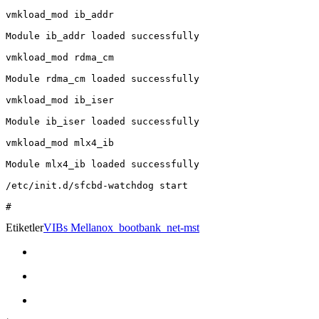
vmkload_mod ib_addr

Module ib_addr loaded successfully

vmkload_mod rdma_cm

Module rdma_cm loaded successfully

vmkload_mod ib_iser

Module ib_iser loaded successfully

vmkload_mod mlx4_ib

Module mlx4_ib loaded successfully

/etc/init.d/sfcbd-watchdog start

Etiketler
VIBs Mellanox_bootbank_net-mst