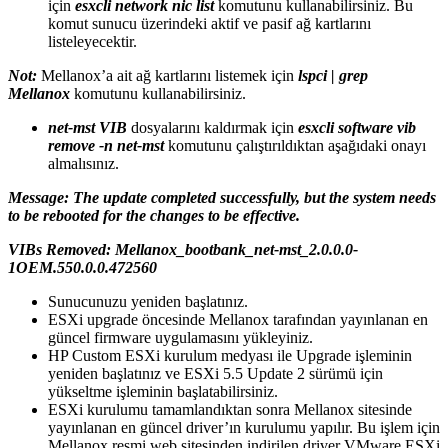
için
esxcli network nic list
komutunu kullanabilirsiniz. Bu
komut sunucu üzerindeki aktif ve pasif ağ kartlarını
listeleyecektir.
Not:
Mellanox’a ait ağ kartlarını listemek için
lspci | grep
Mellanox
komutunu kullanabilirsiniz.
net-mst VIB
dosyalarını kaldırmak için
esxcli software vib
remove -n net-mst
komutunu çalıştırıldıktan aşağıdaki onayı
almalısınız.
Message: The update completed successfully, but the system needs
to be rebooted for the changes to be effective.
VIBs Removed: Mellanox_bootbank_net-mst_2.0.0.0-
1OEM.550.0.0.472560
Sunucunuzu yeniden başlatınız.
ESXi upgrade öncesinde Mellanox tarafından yayınlanan en
güncel firmware uygulamasını yükleyiniz.
HP Custom ESXi kurulum medyası ile Upgrade işleminin
yeniden başlatınız ve ESXi 5.5 Update 2 sürümü için
yükseltme işleminin başlatabilirsiniz.
ESXi kurulumu tamamlandıktan sonra Mellanox sitesinde
yayınlanan en güncel driver’ın kurulumu yapılır. Bu işlem için
Mellanox resmi web sitesinden indirilen driver VMware ESXi