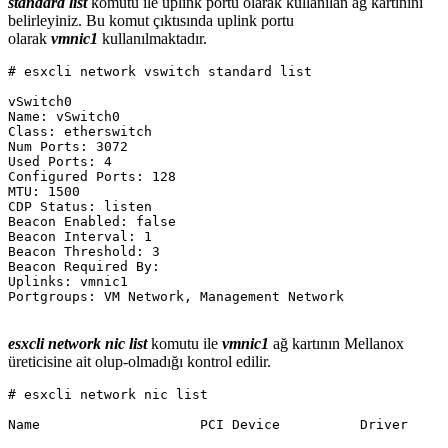
standard list
komutu ile uplink portu olarak kullanılan ağ kartınını
belirleyiniz. Bu komut çıktısında uplink portu
olarak
vmnic1
kullanılmaktadır.
# esxcli network vswitch standard list

vSwitch0

Name: vSwitch0

Class: etherswitch

Num Ports: 3072

Used Ports: 4

Configured Ports: 128

MTU: 1500

CDP Status: listen

Beacon Enabled: false

Beacon Interval: 1

Beacon Threshold: 3

Beacon Required By:

Uplinks: vmnic1

Portgroups: VM Network, Management Network

esxcli network nic list
komutu ile
vmnic1
ağ kartının Mellanox
üreticisine ait olup-olmadığı kontrol edilir.
# esxcli network nic list

Name                    PCI Device          Driver     