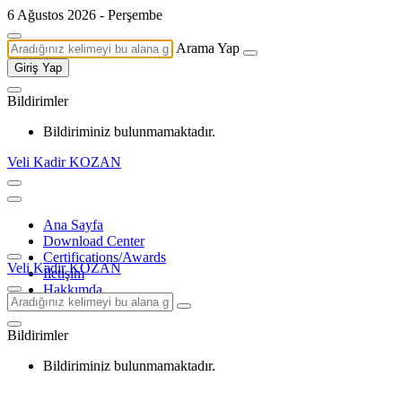
6 Ağustos 2026 - Perşembe
Arama Yap
Giriş Yap
Bildirimler
Bildiriminiz bulunmamaktadır.
Veli Kadir KOZAN
Ana Sayfa
Download Center
Certifications/Awards
Veli Kadir KOZAN
İletişim
Hakkımda
Bildirimler
Bildiriminiz bulunmamaktadır.