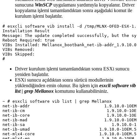
sunucuna
WinSCP
uygulaması yardımıyla kopyalanır. Driver
kopyalama işlemi tamamlandıktan sonra aşağıdaki komut ile
kurulum işlemi başlatılır.
# esxcli software vib install -d /tmp/MLNX-OFED-ESX-1.9
Installation Result

Message: The update completed successfully, but the sys
Reboot Required: true

VIBs Installed: Mellanox_bootbank_net-ib-addr_1.9.10.0-
VIBs Removed:

VIBs Skipped:

Driver kurulum işlemi tamamlandıktan sonra ESXi sunucu
yeniden başlatılır.
ESXi sunucu açıldıktan sonra sürücü modullerinin
yüklendiğinden emin olunur. Bu işlem için
esxcli software vib
list | grep Mellanox
komutunu kullanabilirsiniz.
~ # esxcli software vib list | grep Mellanox

net-ib-addr                              1.9.10.0-1OEM.
net-ib-cm                                 1.9.10.0-1OEM
net-ib-core                               1.9.10.0-1OEM
net-ib-mad                               1.9.10.0-1OEM.
net-ib-sa                                   1.9.10.0-1O
net-ib-umad                            1.9.10.0-1OEM.55
net-mlx4-core                          1.9.10.0-1OEM.55
net-mlx4-en                             1.9.10.0-1OEM.5