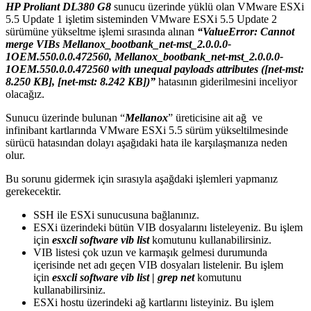
HP Proliant DL380 G8
sunucu üzerinde yüklü olan VMware ESXi
5.5 Update 1 işletim sisteminden VMware ESXi 5.5 Update 2
sürümüne yükseltme işlemi sırasında alınan
“ValueError: Cannot
merge VIBs Mellanox_bootbank_net-mst_2.0.0.0-
1OEM.550.0.0.472560, Mellanox_bootbank_net-mst_2.0.0.0-
1OEM.550.0.0.472560 with unequal payloads attributes ([net-mst:
8.250 KB], [net-mst: 8.242 KB])”
hatasının giderilmesini inceliyor
olacağız.
Sunucu üzerinde bulunan “
Mellanox
” üreticisine ait ağ ve
infinibant kartlarında VMware ESXi 5.5 sürüm yükseltilmesinde
sürücü hatasından dolayı aşağıdaki hata ile karşılaşmanıza neden
olur.
Bu sorunu gidermek için sırasıyla aşağdaki işlemleri yapmanız
gerekecektir.
SSH ile ESXi sunucusuna bağlanınız.
ESXi üzerindeki bütün VIB dosyalarını listeleyeniz. Bu işlem
için
esxcli software vib list
komutunu kullanabilirsiniz.
VIB listesi çok uzun ve karmaşık gelmesi durumunda
içerisinde net adı geçen VIB dosyaları listelenir. Bu işlem
için
esxcli software vib list | grep net
komutunu
kullanabilirsiniz.
ESXi hostu üzerindeki ağ kartlarını listeyiniz. Bu işlem