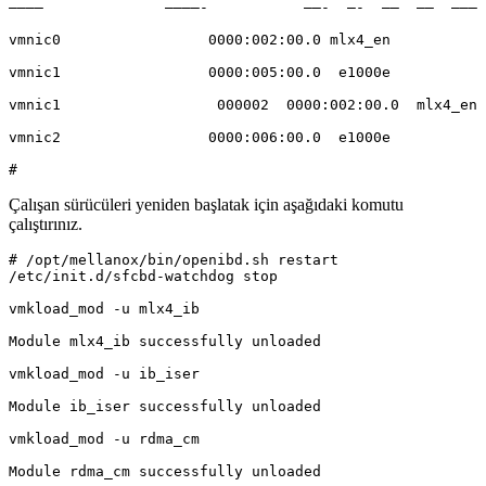
————              ————-           ——-  —-  —–  ——  ————
vmnic0                 0000:002:00.0 mlx4_en           
vmnic1                 0000:005:00.0  e1000e           
vmnic1                  000002  0000:002:00.0  mlx4_en 
vmnic2                 0000:006:00.0  e1000e           
Çalışan sürücüleri yeniden başlatak için aşağıdaki komutu
çalıştırınız.
# /opt/mellanox/bin/openibd.sh restart

/etc/init.d/sfcbd-watchdog stop

vmkload_mod -u mlx4_ib

Module mlx4_ib successfully unloaded

vmkload_mod -u ib_iser

Module ib_iser successfully unloaded

vmkload_mod -u rdma_cm

Module rdma_cm successfully unloaded
