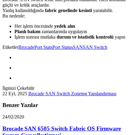
güçlü ve kritik araçlardır.
Yanlış kullanıldığında
fabric genelinde kesinti
yaratabilir.
Bu nedenle:
Her işlem öncesinde
yedek alın
Planlı bakım
zamanlarında uygulayın
İşlem sonrası mutlaka
durum ve istatistik kontrolü
yapın
Etiketler
Brocade
Port Stats
Port Status
SAN
SAN Switch
İlginizi Çekebilir
22 Eyl, 2025
Brocade SAN Switch Zoneing Yapılandırması
Benzer Yazılar
24/02/2020
Brocade SAN 6505 Switch Fabric OS Firmware