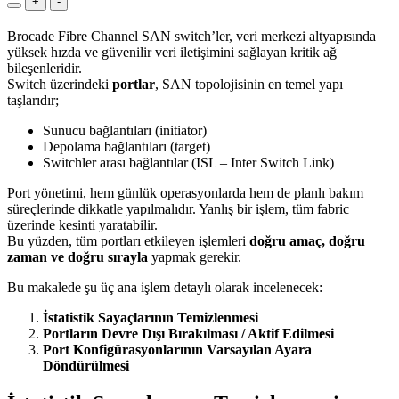
+
-
Brocade Fibre Channel SAN switch’ler, veri merkezi altyapısında
yüksek hızda ve güvenilir veri iletişimini sağlayan kritik ağ
bileşenleridir.
Switch üzerindeki
portlar
, SAN topolojisinin en temel yapı
taşlarıdır;
Sunucu bağlantıları (initiator)
Depolama bağlantıları (target)
Switchler arası bağlantılar (ISL – Inter Switch Link)
Port yönetimi, hem günlük operasyonlarda hem de planlı bakım
süreçlerinde dikkatle yapılmalıdır. Yanlış bir işlem, tüm fabric
üzerinde kesinti yaratabilir.
Bu yüzden, tüm portları etkileyen işlemleri
doğru amaç, doğru
zaman ve doğru sırayla
yapmak gerekir.
Bu makalede şu üç ana işlem detaylı olarak incelenecek:
İstatistik Sayaçlarının Temizlenmesi
Portların Devre Dışı Bırakılması / Aktif Edilmesi
Port Konfigürasyonlarının Varsayılan Ayara
Döndürülmesi