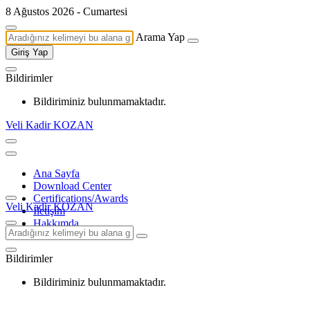
8 Ağustos 2026 - Cumartesi
Arama Yap
Giriş Yap
Bildirimler
Bildiriminiz bulunmamaktadır.
Veli Kadir KOZAN
Ana Sayfa
Download Center
Certifications/Awards
Veli Kadir KOZAN
İletişim
Hakkımda
Bildirimler
Bildiriminiz bulunmamaktadır.