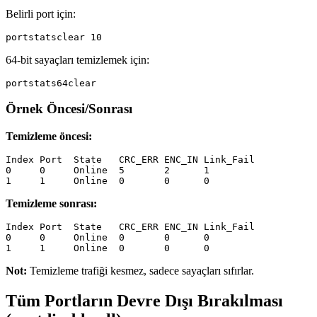
Belirli port için:
64-bit sayaçları temizlemek için:
Örnek Öncesi/Sonrası
Temizleme öncesi:
Index Port  State   CRC_ERR ENC_IN Link_Fail

0     0     Online  5       2      1

Temizleme sonrası:
Index Port  State   CRC_ERR ENC_IN Link_Fail

0     0     Online  0       0      0

Not:
Temizleme trafiği kesmez, sadece sayaçları sıfırlar.
Tüm Portların Devre Dışı Bırakılması