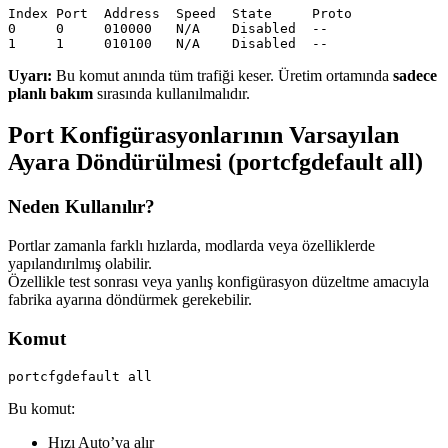
Index Port  Address  Speed  State     Proto

0     0     010000   N/A    Disabled  --

Uyarı:
Bu komut anında tüm trafiği keser. Üretim ortamında
sadece
planlı bakım
sırasında kullanılmalıdır.
Port Konfigürasyonlarının Varsayılan
Ayara Döndürülmesi (portcfgdefault all)
Neden Kullanılır?
Portlar zamanla farklı hızlarda, modlarda veya özelliklerde
yapılandırılmış olabilir.
Özellikle test sonrası veya yanlış konfigürasyon düzeltme amacıyla
fabrika ayarına döndürmek gerekebilir.
Komut
Bu komut:
Hızı Auto’ya alır