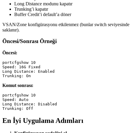
Long Distance modunu kapatır
Trunking’i kapatır
Buffer Credit’i default’a döner
VSAN/Zone konfigürasyonu etkilenmez (bunlar switch seviyesinde
saklanır).
Öncesi/Sonrası Örneği
Öncesi:
portcfgshow 10

Speed: 16G Fixed

Long Distance: Enabled

Komut sonrası:
portcfgshow 10

Speed: Auto

Long Distance: Disabled

En İyi Uygulama Adımları