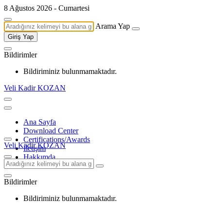
8 Ağustos 2026 - Cumartesi
Arama Yap
Giriş Yap
Bildirimler
Bildiriminiz bulunmamaktadır.
Veli Kadir KOZAN
Ana Sayfa
Download Center
Certifications/Awards
Veli Kadir KOZAN
İletişim
Hakkımda
Bildirimler
Bildiriminiz bulunmamaktadır.