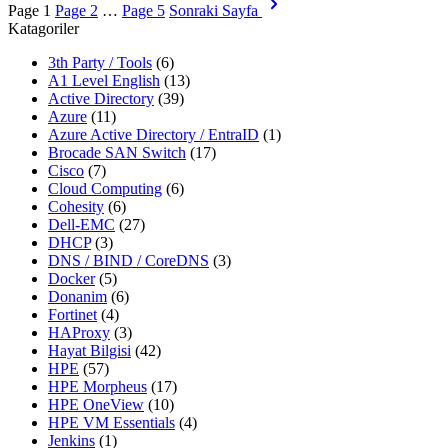
Page
1
Page
2
…
Page
5
Sonraki Sayfa
Katagoriler
3th Party / Tools
(6)
A1 Level English
(13)
Active Directory
(39)
Azure
(11)
Azure Active Directory / EntraID
(1)
Brocade SAN Switch
(17)
Cisco
(7)
Cloud Computing
(6)
Cohesity
(6)
Dell-EMC
(27)
DHCP
(3)
DNS / BIND / CoreDNS
(3)
Docker
(5)
Donanim
(6)
Fortinet
(4)
HAProxy
(3)
Hayat Bilgisi
(42)
HPE
(57)
HPE Morpheus
(17)
HPE OneView
(10)
HPE VM Essentials
(4)
Jenkins
(1)