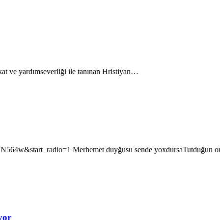
kat ve yardımseverliği ile tanınan Hristiyan…
4w&start_radio=1 Merhemet duyğusu sende yoxdursaTutduğun orucun
yor