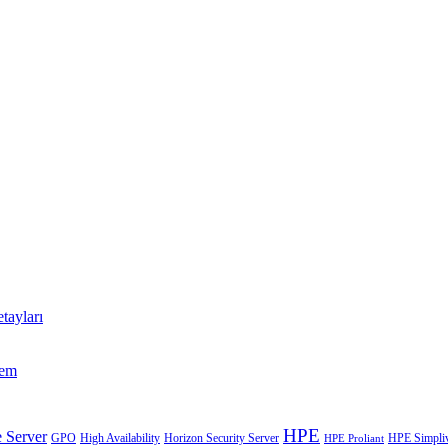
tayları
tem
HPE
 Server
GPO
High Availability
Horizon Security Server
HPE Simpliv
HPE Proliant