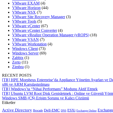
VMware EXAM
(4)
VMware Horizon
(44)
VMware NSX
(7)
VMware Site Recovery Manager
(3)
VMware Tools
(5)
VMware vCenter
(67)
VMware vCenter Converter
(4)
VMware vRealize Operation Manager (vROPS)
(18)
VMware VSAN
(7)
VMware Workstation
(4)
Windows Client
(73)
Windows Server
(69)
Zabbix
(1)
Zerto
(11)
Zimbra
(1)
RECENT POSTS
[TR] HPE Morpheus Enterprise’da Appliance Yönetim Ayarları ve De
x86 ve ARM Karşılaştırılması
[TR] Windows’ta “Nihai Performans” Modunu Aktif Etmek
[TR] Ubuntu LVM Root Disk Genişletmek : Online ve Güvenli Yön
Windows SMB (C$) Erişim Sorunu ve Kalıcı Çözümü
Etiketler
Active Directory
Exchange
Dell-EMC
ESXi
Brocade
Exchange Online
DNS