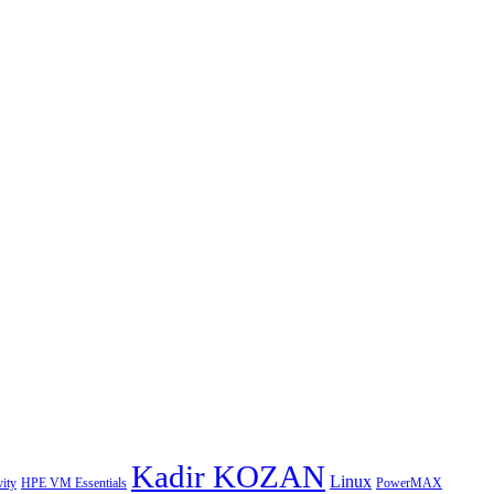
Kadir KOZAN
Linux
HPE VM Essentials
PowerMAX
ity