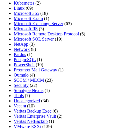
Kubernetes
(2)
Linux
(69)
Microsoft 365
(18)
Microsoft Exam
(1)
Microsoft Exchange Server
(63)
Microsoft IIS
(3)
Microsoft Remote Desktop Protocol
(6)
Microsoft SQL Server
(19)
NetApp
(3)
Network
(8)
Pardus
(1)
PostgreSQL
(1)
PowerShell
(10)
Proxmox Mail Gateway
(1)
Qumulo
(4)
SCCM / MECM
(23)
Security
(22)
Sonatype Nexus
(1)
Tools
(7)
Uncategorized
(34)
Veeam
(10)
Veritas Backup Exec
(6)
Veritas Enterprise Vault
(2)
Veritas NetBackup
(1)
VMware ESXi
(139)