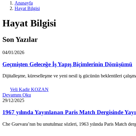
Anasayfa
Hayat Bilgisi
Hayat Bilgisi
Son Yazılar
04/01/2026
Geçmişten Geleceğe İş Yapış Biçimlerinin Dönüşümü
Dijitalleşme, küreselleşme ve yeni nesil iş gücünün beklentileri çalışm
Veli Kadir KOZAN
Devamını Oku
29/12/2025
1967 yılında Yayınlanan Paris Match Dergisinde Yayı
Che Guevara’nın bu unutulmaz sözleri, 1963 yılında Paris Match dergi