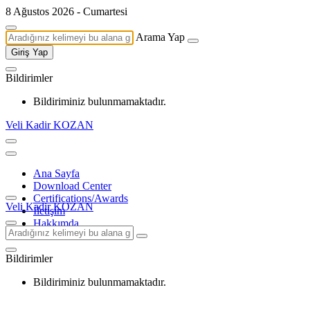
8 Ağustos 2026 - Cumartesi
Arama Yap
Giriş Yap
Bildirimler
Bildiriminiz bulunmamaktadır.
Veli Kadir KOZAN
Ana Sayfa
Download Center
Certifications/Awards
Veli Kadir KOZAN
İletişim
Hakkımda
Bildirimler
Bildiriminiz bulunmamaktadır.