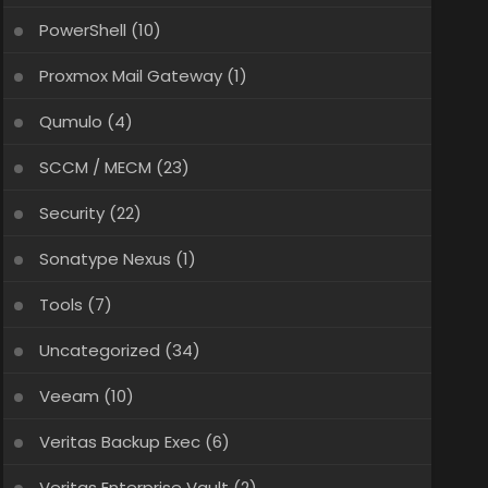
PowerShell
(10)
Proxmox Mail Gateway
(1)
Qumulo
(4)
SCCM / MECM
(23)
Security
(22)
Sonatype Nexus
(1)
Tools
(7)
Uncategorized
(34)
Veeam
(10)
Veritas Backup Exec
(6)
Veritas Enterprise Vault
(2)