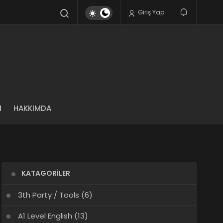
Giriş Yap
M
HAKKIMDA
KATAGORILER
3th Party / Tools
(6)
A1 Level English
(13)