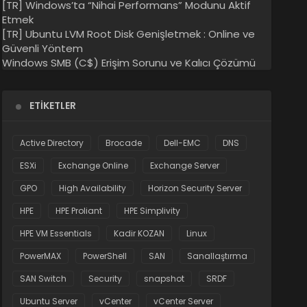
[TR] Windows’ta “Nihai Performans” Modunu Aktif
Etmek
[TR] Ubuntu LVM Root Disk Genişletmek : Online ve
Güvenli Yöntem
Windows SMB (C$) Erişim Sorunu ve Kalıcı Çözümü
ETIKETLER
Active Directory
Brocade
Dell-EMC
DNS
ESXi
Exchange Online
Exchange Server
GPO
High Availability
Horizon Security Server
HPE
HPE Proliant
HPE Simplivity
HPE VM Essentials
Kadir KOZAN
Linux
PowerMAX
PowerShell
SAN
Sanallaştırma
SAN Switch
Security
snapshot
SRDF
Ubuntu Server
vCenter
vCenter Server