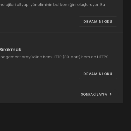
jileri altyapı yönetiminin bel kemiğini oluşturuyor. Bu
DEVAMINI OKU
ı Bırakmak
anagement arayüzüne hem HTTP (80. port) hem de HTTPS
DEVAMINI OKU
SONRAKI SAYFA