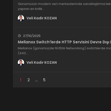
Günümüzün modern veri merkezlerinde sanallaştırma teknolo
yapının en kritik…
Veli Kadir KOZAN
27/10/2025
Mellanox Switch’lerde HTTP Servisini Devre Dış
Mellanox (günümüzde NVIDIA Networking) switchlerde m
(443.…
Veli Kadir KOZAN
1
2
…
5