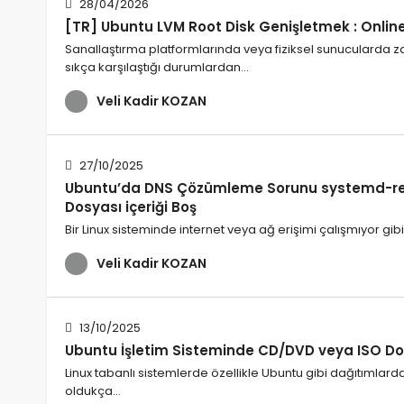
28/04/2026
[TR] Ubuntu LVM Root Disk Genişletmek : Onlin
Sanallaştırma platformlarında veya fiziksel sunucularda za
sıkça karşılaştığı durumlardan…
Veli Kadir KOZAN
27/10/2025
Ubuntu’da DNS Çözümleme Sorunu systemd-resol
Dosyası içeriği Boş
Bir Linux sisteminde internet veya ağ erişimi çalışmıyor gi
Veli Kadir KOZAN
13/10/2025
Ubuntu İşletim Sisteminde CD/DVD veya ISO D
Linux tabanlı sistemlerde özellikle Ubuntu gibi dağıtıml
oldukça…