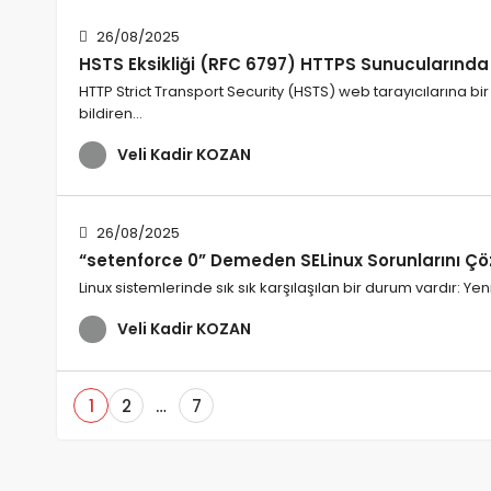
26/08/2025
HSTS Eksikliği (RFC 6797) HTTPS Sunucularında 
HTTP Strict Transport Security (HSTS) web tarayıcılarına b
bildiren…
Veli Kadir KOZAN
26/08/2025
“setenforce 0” Demeden SELinux Sorunlarını Çö
Linux sistemlerinde sık sık karşılaşılan bir durum vardır: Ye
Veli Kadir KOZAN
1
2
…
7