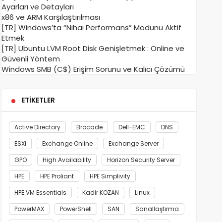
Ayarları ve Detayları
x86 ve ARM Karşılaştırılması
[TR] Windows’ta “Nihai Performans” Modunu Aktif
Etmek
[TR] Ubuntu LVM Root Disk Genişletmek : Online ve
Güvenli Yöntem
Windows SMB (C$) Erişim Sorunu ve Kalıcı Çözümü
ETIKETLER
Active Directory
Brocade
Dell-EMC
DNS
ESXi
Exchange Online
Exchange Server
GPO
High Availability
Horizon Security Server
HPE
HPE Proliant
HPE Simplivity
HPE VM Essentials
Kadir KOZAN
Linux
PowerMAX
PowerShell
SAN
Sanallaştırma