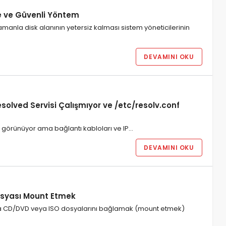
e ve Güvenli Yöntem
manla disk alanının yetersiz kalması sistem yöneticilerinin
DEVAMINI OKU
ved Servisi Çalışmıyor ve /etc/resolv.conf
bi görünüyor ama bağlantı kabloları ve IP…
DEVAMINI OKU
osyası Mount Etmek
arda CD/DVD veya ISO dosyalarını bağlamak (mount etmek)