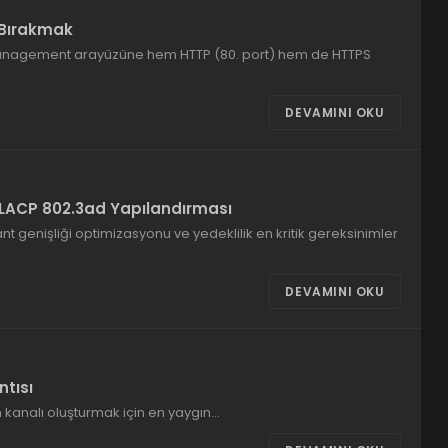
ı Bırakmak
anagement arayüzüne hem HTTP (80. port) hem de HTTPS
DEVAMINI OKU
a LACP 802.3ad Yapılandırması
t genişliği optimizasyonu ve yedeklilik en kritik gereksinimler
DEVAMINI OKU
ntısı
im kanalı oluşturmak için en yaygın…