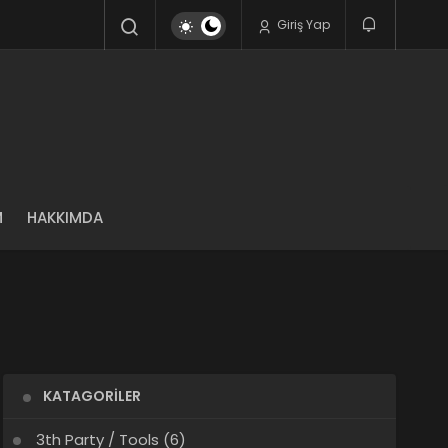
Giriş Yap
M
HAKKIMDA
KATAGORILER
3th Party / Tools
(6)