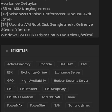
Ayarları ve Detayları
x86 ve ARM Karşılaştırılması
[TR] Windows’ta “Nihai Performans” Modunu Aktif
Etmek
[TR] Ubuntu LVM Root Disk Genişletmek : Online ve
Güvenli Yöntem
Windows SMB (C$) Erişim Sorunu ve Kalıcı Çözümü
ETIKETLER
Active Directory
Brocade
Dell-EMC
DNS
ESXi
Exchange Online
Exchange Server
GPO
High Availability
Horizon Security Server
HPE
HPE Proliant
HPE Simplivity
HPE VM Essentials
Kadir KOZAN
Linux
PowerMAX
PowerShell
SAN
Sanallaştırma