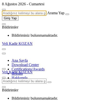
8 Ağustos 2026 - Cumartesi
Arama Yap
Giriş Yap
Bildirimler
Bildiriminiz bulunmamaktadır.
Veli Kadir KOZAN
Ana Sayfa
Download Center
Certifications/Awards
Veli Kadir KOZAN
İletişim
Hakkımda
Bildirimler
Bildiriminiz bulunmamaktadır.