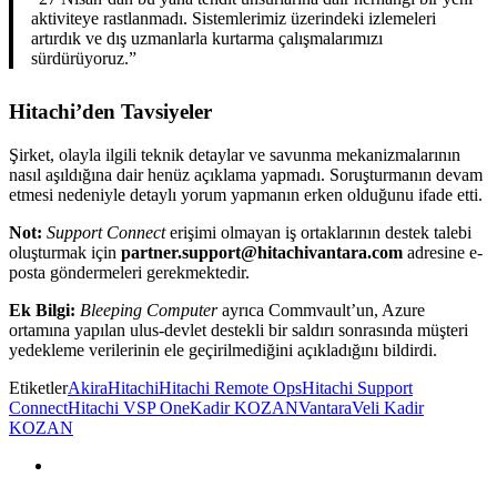
aktiviteye rastlanmadı. Sistemlerimiz üzerindeki izlemeleri
artırdık ve dış uzmanlarla kurtarma çalışmalarımızı
sürdürüyoruz.”
Hitachi’den Tavsiyeler
Şirket, olayla ilgili teknik detaylar ve savunma mekanizmalarının
nasıl aşıldığına dair henüz açıklama yapmadı. Soruşturmanın devam
etmesi nedeniyle detaylı yorum yapmanın erken olduğunu ifade etti.
Not:
Support Connect
erişimi olmayan iş ortaklarının destek talebi
oluşturmak için
partner.support@hitachivantara.com
adresine e-
posta göndermeleri gerekmektedir.
Ek Bilgi:
Bleeping Computer
ayrıca Commvault’un, Azure
ortamına yapılan ulus-devlet destekli bir saldırı sonrasında müşteri
yedekleme verilerinin ele geçirilmediğini açıkladığını bildirdi.
Etiketler
Akira
Hitachi
Hitachi Remote Ops
Hitachi Support
Connect
Hitachi VSP One
Kadir KOZAN
Vantara
Veli Kadir
KOZAN