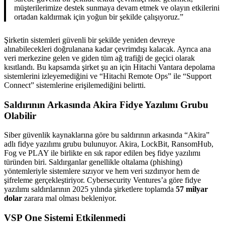
müşterilerimize destek sunmaya devam etmek ve olayın etkilerini
ortadan kaldırmak için yoğun bir şekilde çalışıyoruz.”
Şirketin sistemleri güvenli bir şekilde yeniden devreye
alınabilecekleri doğrulanana kadar çevrimdışı kalacak. Ayrıca ana
veri merkezine gelen ve giden tüm ağ trafiği de geçici olarak
kısıtlandı. Bu kapsamda şirket şu an için Hitachi Vantara depolama
sistemlerini izleyemediğini ve “Hitachi Remote Ops” ile “Support
Connect” sistemlerine erişilemediğini belirtti.
Saldırının Arkasında Akira Fidye Yazılımı Grubu
Olabilir
Siber güvenlik kaynaklarına göre bu saldırının arkasında “Akira”
adlı fidye yazılımı grubu bulunuyor. Akira, LockBit, RansomHub,
Fog ve PLAY ile birlikte en sık rapor edilen beş fidye yazılımı
türünden biri. Saldırganlar genellikle oltalama (phishing)
yöntemleriyle sistemlere sızıyor ve hem veri sızdırıyor hem de
şifreleme gerçekleştiriyor. Cybersecurity Ventures’a göre fidye
yazılımı saldırılarının 2025 yılında şirketlere toplamda
57 milyar
dolar
zarara mal olması bekleniyor.
VSP One Sistemi Etkilenmedi