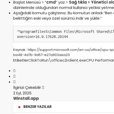
Başlat Menüsü > “
cmd
” yaz >
Sağ tıkla > Yönetici ola
dizinlerinde olduğundan normal kullanıcı yetkisi yetmey
Aşağıdaki komutu çalıştırınız. Bu komutun anladı “Be
belirttiğim eski veya özel sürümü indir ve yükle.”
"%programfiles%\Common Files\Microsoft Shared\C
oversion=16.0.17628.20144
Kaynak :
https://support.microsoft.com/en-us/office/cpu-s
ba48-4d7b-9d57-e27a903aea23
Etiketler
ClickToRun\officec2rclient.exe
CPU Performa
İlginizi Çekebilir
2 Eyl, 2025
Winstall.app
BENZER YAZILAR