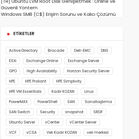
[TR] Ubuntu LVM Root Disk Genişletmek : Online ve
Güvenli Yöntem
Windows SMB (C$) Erişim Sorunu ve Kalıcı Çözümü
ETIKETLER
Active Directory
Brocade
Dell-EMC
DNS
ESXi
Exchange Online
Exchange Server
GPO
High Availability
Horizon Security Server
HPE
HPE Proliant
HPE Simplivity
HPE VM Essentials
Kadir KOZAN
Linux
PowerMAX
PowerShell
SAN
Sanallaştırma
SAN Switch
Security
snapshot
SRDF
Ubuntu Server
vCenter
vCenter Server
VCF
vCSA
Veli Kadir KOZAN
veri merkezi