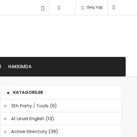
Giriş Yap
M
HAKKIMDA
KATAGORILER
3th Party / Tools
(6)
A1 Level English
(13)
Active Directory
(39)