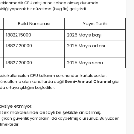
n beklenmedik CPU artışlarına sebep olmuş durumda.
liği yaparak bir düzeltme (bug fix) geliştirdi.
Build Numarası
Yayın Tarihi
18822.15000
2025 Mayıs başı
18827.20000
2025 Mayıs ortası
18827.20000
2025 Mayıs sonu
sic kullanıcıları CPU kullanım sorunundan kurtulacaklar.
 güncelleme alan kanallarda değil
Semi-Annual Channel
gibi
ortaya çıktığını keşfettiler.
avsiye etmiyor.
tek makalesinde detaylı bir şekilde anlatılmış.
çıkan güvenlik yamalarını da kaybetmiş olursunuz. Bu yüzden
lmektedir.