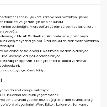
ir performans sorunuyla karşı karşıya mail yazarken işlemci
en kabul etti ve çözüm için bir plan sundu.
mleri etkilediğini, Microsoft’un çözüm sürecini ve kullanıcıların
celeyeceğiz.
dows için klasik Outlook sürümünde
bir e-posta veya
 bir artış meydana geliyor. Özellikle kullanıcılar metin yazarken:
abiliyor.
ve daha fazla enerji tüketimine neden olabiliyor.
çüde kısaldığı da gözlemlenebiliyor.
k Manager
açıp
Outlook
açıkken bir e-posta yazmaya
rk edeceksiniz.
ında ortaya çıktığını bildiriyor:
l)
onlarda etkili olduğu belirtiliyor.
 CPU kullanımı sorununu yaşamaktadır.
 Word motorunda yapılan bazı değişikliklerden kaynaklandığı
de Word bileşenlerini (Word Editor) kullanıyor. Son yapılan