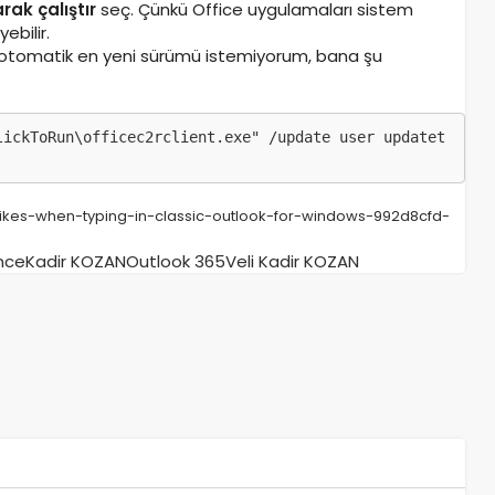
rak çalıştır
seç. Çünkü Office uygulamaları sistem
ebilir.
n otomatik en yeni sürümü istemiyorum, bana şu
lickToRun\officec2rclient.exe" /update user updatet
pikes-when-typing-in-classic-outlook-for-windows-992d8cfd-
nce
Kadir KOZAN
Outlook 365
Veli Kadir KOZAN