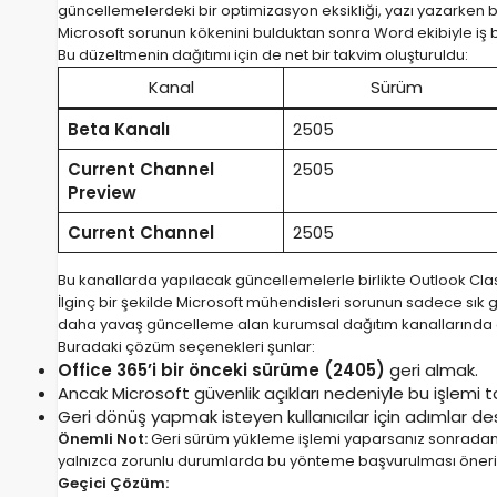
güncellemelerdeki bir optimizasyon eksikliği, yazı yazarke
Microsoft sorunun kökenini bulduktan sonra Word ekibiyle iş bir
Bu düzeltmenin dağıtımı için de net bir takvim oluşturuldu:
Kanal
Sürüm
Beta Kanalı
2505
Current Channel
2505
Preview
Current Channel
2505
Bu kanallarda yapılacak güncellemelerle birlikte Outlook Clas
İlginç bir şekilde Microsoft mühendisleri sorunun sadece sık
daha yavaş güncelleme alan kurumsal dağıtım kanallarında da 
Buradaki çözüm seçenekleri şunlar:
Office 365’i bir önceki sürüme (2405)
geri almak.
Ancak Microsoft güvenlik açıkları nedeniyle bu işlemi t
Geri dönüş yapmak isteyen kullanıcılar için adımlar des
Önemli Not:
Geri sürüm yükleme işlemi yaparsanız sonradan 
yalnızca zorunlu durumlarda bu yönteme başvurulması öneri
Geçici Çözüm: