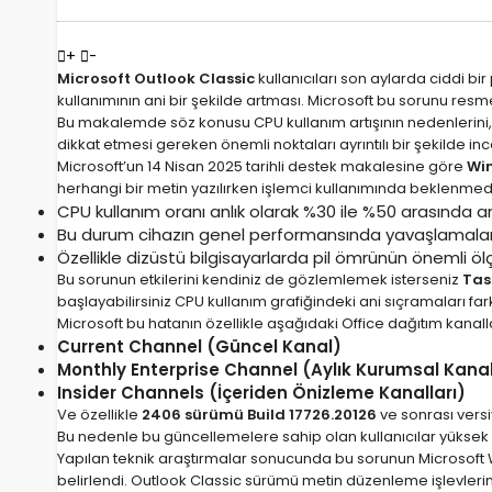
+
-
Microsoft Outlook Classic
kullanıcıları son aylarda ciddi b
kullanımının ani bir şekilde artması. Microsoft bu sorunu resm
Bu makalemde söz konusu CPU kullanım artışının nedenlerini, ki
dikkat etmesi gereken önemli noktaları ayrıntılı bir şekilde in
Microsoft’un 14 Nisan 2025 tarihli destek makalesine göre
Win
herhangi bir metin yazılırken işlemci kullanımında beklenmedik
CPU kullanım oranı anlık olarak %30 ile %50 arasında art
Bu durum cihazın genel performansında yavaşlamalara 
Özellikle dizüstü bilgisayarlarda pil ömrünün önemli öl
Bu sorunun etkilerini kendiniz de gözlemlemek isterseniz
Tas
başlayabilirsiniz CPU kullanım grafiğindeki ani sıçramaları fa
Microsoft bu hatanın özellikle aşağıdaki Office dağıtım kanallar
Current Channel (Güncel Kanal)
Monthly Enterprise Channel (Aylık Kurumsal Kana
Insider Channels (İçeriden Önizleme Kanalları)
Ve özellikle
2406 sürümü Build 17726.20126
ve sonrası versiy
Bu nedenle bu güncellemelere sahip olan kullanıcılar yüksek
Yapılan teknik araştırmalar sonucunda bu sorunun Microsoft
belirlendi. Outlook Classic sürümü metin düzenleme işlevlerin