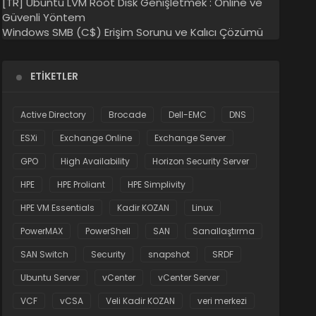
[TR] Ubuntu LVM Root Disk Genişletmek : Online ve
Güvenli Yöntem
Windows SMB (C$) Erişim Sorunu ve Kalıcı Çözümü
ETIKETLER
Active Directory
Brocade
Dell-EMC
DNS
ESXi
Exchange Online
Exchange Server
GPO
High Availability
Horizon Security Server
HPE
HPE Proliant
HPE Simplivity
HPE VM Essentials
Kadir KOZAN
Linux
PowerMAX
PowerShell
SAN
Sanallaştırma
SAN Switch
Security
snapshot
SRDF
Ubuntu Server
vCenter
vCenter Server
VCF
vCSA
Veli Kadir KOZAN
veri merkezi