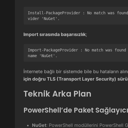
Install-PackageProvider : No match was foun
vider 'NuGet'.
Import sırasında başarısızlık
;
Import-PackageProvider : No match was found 
name 'NuGet'.
İnternete bağlı bir sistemde bile bu hataların al
için doğru TLS (Transport Layer Security) sü
Teknik Arka Plan
PowerShell’de Paket Sağlayıcıl
NuGet
: PowerShell modüllerini PowerShell Ga