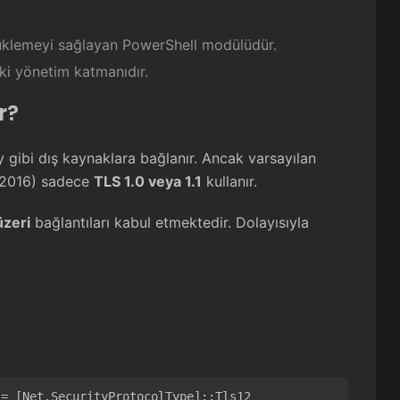
yüklemeyi sağlayan PowerShell modülüdür.
aki yönetim katmanıdır.
r?
gibi dış kaynaklara bağlanır. Ancak varsayılan
r 2016) sadece
TLS 1.0 veya 1.1
kullanır.
üzeri
bağlantıları kabul etmektedir. Dolayısıyla
 = [Net.SecurityProtocolType]::Tls12