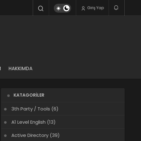
Giriş Yap
M
HAKKIMDA
KATAGORILER
3th Party / Tools
(6)
A1 Level English
(13)
Active Directory
(39)