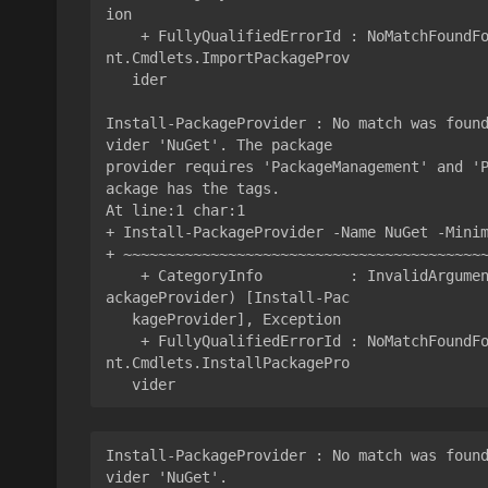
ion

    + FullyQualifiedErrorId : NoMatchFoundForCriteria,Microsoft.PowerShell.PackageManageme
nt.Cmdlets.ImportPackageProv

   ider

Install-PackageProvider : No match was foun
vider 'NuGet'. The package

provider requires 'PackageManagement' and '
ackage has the tags.

At line:1 char:1

+ Install-PackageProvider -Name NuGet -Minim
+ ~~~~~~~~~~~~~~~~~~~~~~~~~~~~~~~~~~~~~~~~~~
    + CategoryInfo          : InvalidArgument: (Microsoft.Power...PackageProvider:InstallP
ackageProvider) [Install-Pac

   kageProvider], Exception

    + FullyQualifiedErrorId : NoMatchFoundForProvider,Microsoft.PowerShell.PackageManageme
nt.Cmdlets.InstallPackagePro

   vider
Install-PackageProvider : No match was foun
vider 'NuGet'.