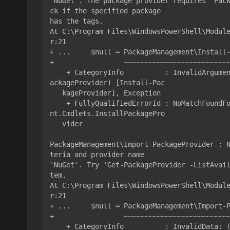
'NuGet'. The package provider requires 'Pac
ck if the specified package

has the tags.

At C:\Program Files\WindowsPowerShell\Modul
r:21

+ ...     $null = PackageManagement\Install-
+                 ~~~~~~~~~~~~~~~~~~~~~~~~~~
    + CategoryInfo          : InvalidArgument: (Microsoft.Power...PackageProvider:InstallP
ackageProvider) [Install-Pac

   kageProvider], Exception

    + FullyQualifiedErrorId : NoMatchFoundForProvider,Microsoft.PowerShell.PackageManageme
nt.Cmdlets.InstallPackagePro

   vider

PackageManagement\Import-PackageProvider : 
teria and provider name

'NuGet'. Try 'Get-PackageProvider -ListAvai
tem.

At C:\Program Files\WindowsPowerShell\Modul
r:21

+ ...     $null = PackageManagement\Import-P
+                 ~~~~~~~~~~~~~~~~~~~~~~~~~~
    + CategoryInfo          : InvalidData: (NuGet:String) [Import-PackageProvider], Except