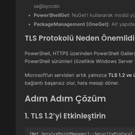
sağlayıcıdır.
PowerShellGet
: NuGet’i kullanarak modül 
PackageManagement (OneGet)
: Alt yapıd
TLS Protokolü Neden Önemlidi
PowerShell, HTTPS üzerinden PowerShell Gallery 
PowerShell sürümleri (özellikle Windows Serve
Microsoft’un servisleri artık yalnızca
TLS 1.2 ve 
bağlantı başarısız olur, hata mesajı döner.
Adım Adım Çözüm
1. TLS 1.2’yi Etkinleştirin
[Net.ServicePointManager]::SecurityProtocol