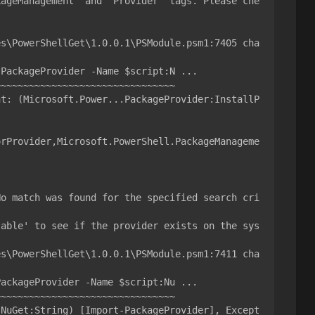
kageManagement' and 'Provider' tags. Please che
es\PowerShellGet\1.0.0.1\PSModule.psm1:7405 cha
PackageProvider -Name $script:N ...

~~~~~~~~~~~~~~~~~~~~~~~~~~~~~~~

No match was found for the specified search cri
lable' to see if the provider exists on the sys
es\PowerShellGet\1.0.0.1\PSModule.psm1:7411 cha
ackageProvider -Name $script:Nu ...

~~~~~~~~~~~~~~~~~~~~~~~~~~~~~~~
