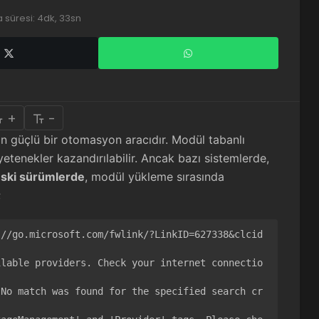
süresi: 4dk, 33sn
+
-
için güçlü bir otomasyon aracıdır. Modül tabanlı
etenekler kazandırılabilir. Ancak bazı sistemlerde,
ski sürümlerde
, modül yükleme sırasında
;
://go.microsoft.com/fwlink/?LinkID=627338&clcid
ilable providers. Check your internet connectio
 No match was found for the specified search cr