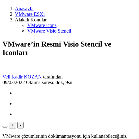
Anasayfa
VMware ESXi
Alakalı Konular
VMware icons
VMware Visio Stencil
VMware’in Resmi Visio Stencil ve
Iconları
Veli Kadir KOZAN
tarafından
09/03/2022
Okuma süresi: 0dk, 9sn
+
-
VMware çözümlerinin dokümantasyonu için kullanabileceğiniz