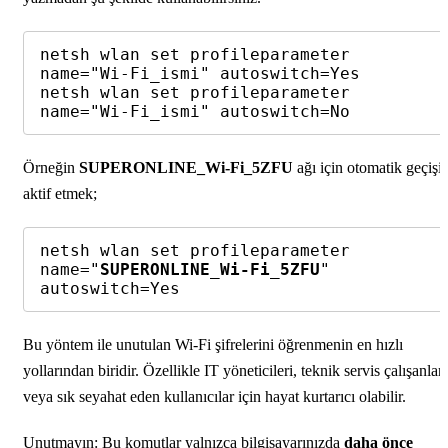
netsh wlan set profileparameter 
name="Wi-Fi_ismi" autoswitch=Yes

netsh wlan set profileparameter 
name="Wi-Fi_ismi" autoswitch=No
Örneğin
SUPERONLINE_Wi-Fi_5ZFU
ağı için otomatik geçişi
aktif etmek;
netsh wlan set profileparameter 
name="
SUPERONLINE_Wi-Fi_5ZFU
" 
autoswitch=Yes
Bu yöntem ile unutulan Wi-Fi şifrelerini öğrenmenin en hızlı
yollarından biridir. Özellikle IT yöneticileri, teknik servis çalışanları
veya sık seyahat eden kullanıcılar için hayat kurtarıcı olabilir.
Unutmayın: Bu komutlar yalnızca bilgisayarınızda
daha önce