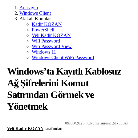
Anasayfa
Windows Client
Alakalı Konular
Kadir KOZAN
PowerShell
Veli Kadir KOZAN
Wifi Password
Wifi Password View
Windows 11
Windows Client WiFi Password
Windows’ta Kayıtlı Kablosuz
Ağ Şifrelerini Komut
Satırından Görmek ve
Yönetmek
09/08/2025
Okuma süresi: 2dk, 33sn
Veli Kadir KOZAN
tarafından