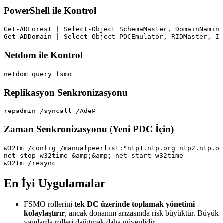
PowerShell ile Kontrol
Get-ADForest | Select-Object SchemaMaster, DomainNaming
Netdom ile Kontrol
Replikasyon Senkronizasyonu
Zaman Senkronizasyonu (Yeni PDC İçin)
w32tm /config /manualpeerlist:"ntp1.ntp.org ntp2.ntp.or
net stop w32time &amp;&amp; net start w32time

En İyi Uygulamalar
FSMO rollerini
tek DC üzerinde toplamak yönetimi
kolaylaştırır
, ancak donanım arızasında risk büyüktür. Büyük
yapılarda rolleri dağıtmak daha güvenlidir.