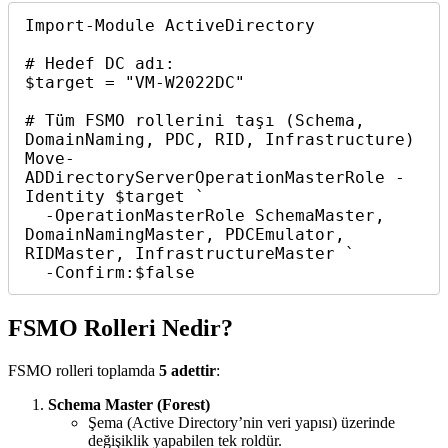
Import-Module ActiveDirectory

# Hedef DC adı:

$target = "VM-W2022DC"

# Tüm FSMO rollerini taşı (Schema, 
DomainNaming, PDC, RID, Infrastructure)

Move-
ADDirectoryServerOperationMasterRole -
Identity $target `

  -OperationMasterRole SchemaMaster, 
DomainNamingMaster, PDCEmulator, 
RIDMaster, InfrastructureMaster `

FSMO Rolleri Nedir?
FSMO rolleri toplamda
5 adettir
:
Schema Master (Forest)
Şema (Active Directory’nin veri yapısı) üzerinde
değişiklik yapabilen tek roldür.