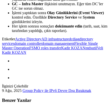
GC – Infra Master
ilişkisini unutmayın. Eğer tüm DC’ler
GC ise sorun olmaz.
İşlemi yaptıktan sonra
Olay Günlüklerini (Event Viewer)
kontrol edin. Özellikle
Directory Service
ve
System
günlüklerini izleyin.
Her işlem sonrası sonuçları
dokümante edin
(tarih, saat, kim
tarafından yapıldığı, çıktı raporları).
Etiketler
Active Directory
AD infrastructure
dcdiag
directory
services
domain controller
domain management
Flexible Single
Master Operation
FSMO roles transfer
Kadir KOZAN
ntdsutil
Veli
Kadir KOZAN
İlginizi Çekebilir
9 Ağu, 2025
Group Policy ile IPv6 Devre Dışı Bırakmak
Benzer Yazılar