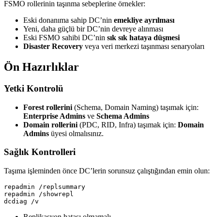
FSMO rollerinin taşınma sebeplerine örnekler:
Eski donanıma sahip DC’nin
emekliye ayrılması
Yeni, daha güçlü bir DC’nin devreye alınması
Eski FSMO sahibi DC’nin
sık sık hataya düşmesi
Disaster Recovery
veya veri merkezi taşınması senaryoları
Ön Hazırlıklar
Yetki Kontrolü
Forest rollerini
(Schema, Domain Naming) taşımak için:
Enterprise Admins
ve
Schema Admins
Domain rollerini
(PDC, RID, Infra) taşımak için:
Domain
Admins
üyesi olmalısınız.
Sağlık Kontrolleri
Taşıma işleminden önce DC’lerin sorunsuz çalıştığından emin olun:
repadmin /replsummary

repadmin /showrepl

Replikasyon hatası olmamalı