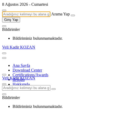
8 Ağustos 2026 - Cumartesi
Arama Yap
Giriş Yap
Bildirimler
Bildiriminiz bulunmamaktadır.
Veli Kadir KOZAN
Ana Sayfa
Download Center
Certifications/Awards
Veli Kadir KOZAN
İletişim
Hakkımda
Bildirimler
Bildiriminiz bulunmamaktadır.