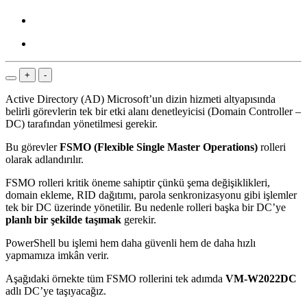
+
-
Active Directory (AD) Microsoft’un dizin hizmeti altyapısında
belirli görevlerin tek bir etki alanı denetleyicisi (Domain Controller –
DC) tarafından yönetilmesi gerekir.
Bu görevler
FSMO (Flexible Single Master Operations)
rolleri
olarak adlandırılır.
FSMO rolleri kritik öneme sahiptir çünkü şema değişiklikleri,
domain ekleme, RID dağıtımı, parola senkronizasyonu gibi işlemler
tek bir DC üzerinde yönetilir. Bu nedenle rolleri başka bir DC’ye
planlı bir şekilde taşımak
gerekir.
PowerShell bu işlemi hem daha güvenli hem de daha hızlı
yapmamıza imkân verir.
Aşağıdaki örnekte tüm FSMO rollerini tek adımda
VM-W2022DC
adlı DC’ye taşıyacağız.