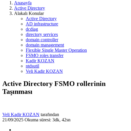
Anasayfa
Active Directory
Alakalı Konular
Active Directory
AD infrastructure
dcdiag
directory services
domain controller
domain management
Flexible Single Master Operation
FSMO roles transfer
Kadir KOZAN
ntdsutil
Veli Kadir KOZAN
Active Directory FSMO rollerinin
Taşınması
Veli Kadir KOZAN
tarafından
21/09/2025
Okuma süresi: 3dk, 42sn