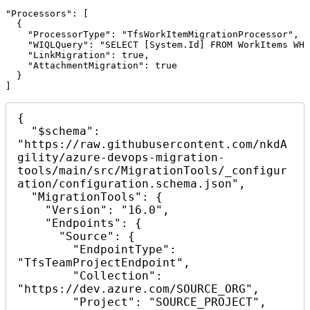
"Processors": [

  {

    "ProcessorType": "TfsWorkItemMigrationProcessor",

    "WIQLQuery": "SELECT [System.Id] FROM WorkItems WHE
    "LinkMigration": true,

    "AttachmentMigration": true

  }

{

  "$schema": 
"https://raw.githubusercontent.com/nkdA
gility/azure-devops-migration-
tools/main/src/MigrationTools/_configur
ation/configuration.schema.json",

  "MigrationTools": {

    "Version": "16.0",

    "Endpoints": {

      "Source": {

        "EndpointType": 
"TfsTeamProjectEndpoint",

        "Collection": 
"https://dev.azure.com/SOURCE_ORG",

        "Project": "SOURCE_PROJECT",
