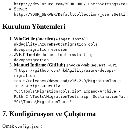
https://dev.azure.com/YOUR_ORG/_usersSettings/toke
Server:
http://YOUR_SERVER/DefaultCollection/_usersSetting
Kurulum Yöntemleri
WinGet ile (önerilen)
winget install
nkdAgility.AzureDevOpsMigrationTools
devopsmigration version
.NET Tool ile
dotnet tool install -g
devopsmigration
Manuel İndirme (GitHub)
Invoke-WebRequest -Uri
"https://github.com/nkdAgility/azure-devops-
migration-
tools/releases/download/v16.2.9/MigrationTools-
16.2.9.zip" -OutFile
"C:\Tools\MigrationTools.zip" Expand-Archive -
Path C:\Tools\MigrationTools.zip -DestinationPath
"C:\Tools\MigrationTools"
7. Konfigürasyon ve Çalıştırma
Örnek
:
config.json