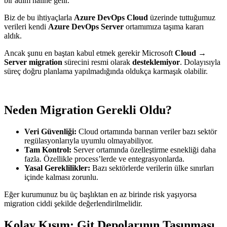
bir adım haline gelir.
Biz de bu ihtiyaçlarla
Azure DevOps Cloud
üzerinde tuttuğumuz
verileri kendi
Azure DevOps Server
ortamımıza taşıma kararı
aldık.
Ancak şunu en baştan kabul etmek gerekir Microsoft
Cloud →
Server migration
sürecini resmi olarak
desteklemiyor
. Dolayısıyla
süreç doğru planlama yapılmadığında oldukça karmaşık olabilir.
Neden Migration Gerekli Oldu?
Veri Güvenliği:
Cloud ortamında barınan veriler bazı sektör
regülasyonlarıyla uyumlu olmayabiliyor.
Tam Kontrol:
Server ortamında özelleştirme esnekliği daha
fazla. Özellikle process’lerde ve entegrasyonlarda.
Yasal Gereklilikler:
Bazı sektörlerde verilerin ülke sınırları
içinde kalması zorunlu.
Eğer kurumunuz bu üç başlıktan en az birinde risk yaşıyorsa
migration ciddi şekilde değerlendirilmelidir.
Kolay Kısım: Git Depolarının Taşınması