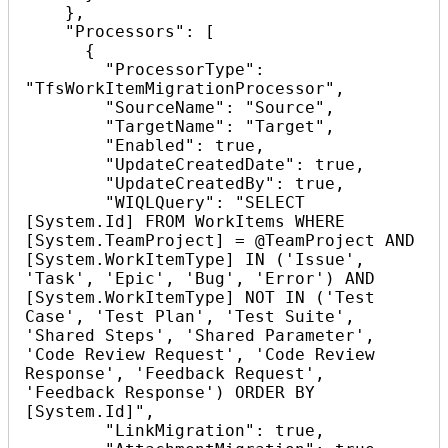
    },

    "Processors": [

      {

        "ProcessorType": 
"TfsWorkItemMigrationProcessor",

        "SourceName": "Source",

        "TargetName": "Target",

        "Enabled": true,

        "UpdateCreatedDate": true,

        "UpdateCreatedBy": true,

        "WIQLQuery": "SELECT 
[System.Id] FROM WorkItems WHERE 
[System.TeamProject] = @TeamProject AND 
[System.WorkItemType] IN ('Issue', 
'Task', 'Epic', 'Bug', 'Error') AND 
[System.WorkItemType] NOT IN ('Test 
Case', 'Test Plan', 'Test Suite', 
'Shared Steps', 'Shared Parameter', 
'Code Review Request', 'Code Review 
Response', 'Feedback Request', 
'Feedback Response') ORDER BY 
[System.Id]",

        "LinkMigration": true,
