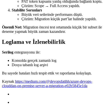
PAT token kapsamı yanlış olduğunda bağlantı koptu.
Çözüm: Scope → Full Access yapıldı.
Stabilite Sorunları
Büyük veri setlerinde performans düştü.
Çözüm: Migration küçük part’lar halinde yapıldı.
Önemli Not:
Migration öncesi test ortamında küçük bir subset ile
deneme yapmak büyük zaman kazandırır.
Loglama ve İzlenebilirlik
Serilog
entegrasyonu ile:
Konsolda gerçek zamanlı log
Dosya tabanlı log arşivi
Bu sayede hataları hızlı tespit ettik ve raporlama kolaylaştı.
Kaynak
https://medium.com/@devopsfatihh/azure-devops-
clouddan-on-premise-server-a-migration-e02b5845e1da