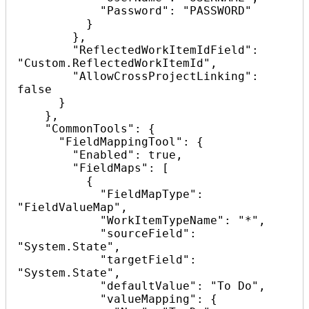
            "Password": "PASSWORD"

          }

        },

        "ReflectedWorkItemIdField": 
"Custom.ReflectedWorkItemId",

        "AllowCrossProjectLinking": 
false

      }

    },

    "CommonTools": {

      "FieldMappingTool": {

        "Enabled": true,

        "FieldMaps": [

          {

            "FieldMapType": 
"FieldValueMap",

            "WorkItemTypeName": "*",

            "sourceField": 
"System.State",

            "targetField": 
"System.State",

            "defaultValue": "To Do",

            "valueMapping": {
