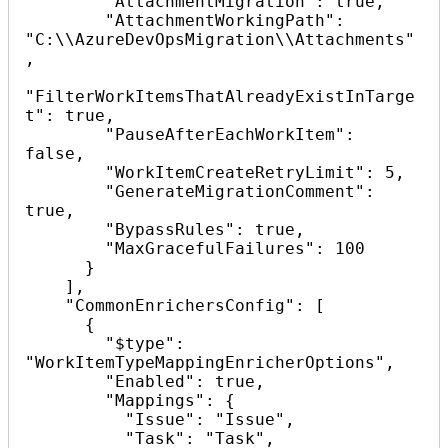
        "AttachmentMigration": true,

        "AttachmentWorkingPath": 
"C:\\AzureDevOpsMigration\\Attachments"
,

"FilterWorkItemsThatAlreadyExistInTarge
t": true,

        "PauseAfterEachWorkItem": 
false,

        "WorkItemCreateRetryLimit": 5,

        "GenerateMigrationComment": 
true,

        "BypassRules": true,

        "MaxGracefulFailures": 100

      }

    ],

    "CommonEnrichersConfig": [

      {

        "$type": 
"WorkItemTypeMappingEnricherOptions",

        "Enabled": true,

        "Mappings": {

          "Issue": "Issue",

          "Task": "Task",
