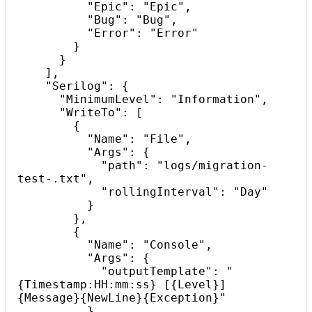
          "Epic": "Epic",

          "Bug": "Bug",

          "Error": "Error"

        }

      }

    ],

    "Serilog": {

      "MinimumLevel": "Information",

      "WriteTo": [

        {

          "Name": "File",

          "Args": {

            "path": "logs/migration-
test-.txt",

            "rollingInterval": "Day"

          }

        },

        {

          "Name": "Console",

          "Args": {

            "outputTemplate": "
{Timestamp:HH:mm:ss} [{Level}] 
{Message}{NewLine}{Exception}"

          }
