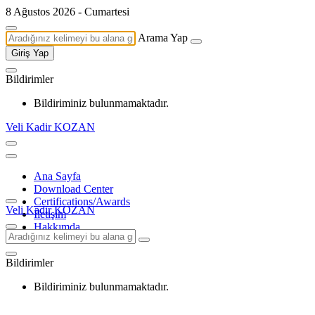
8 Ağustos 2026 - Cumartesi
Arama Yap
Giriş Yap
Bildirimler
Bildiriminiz bulunmamaktadır.
Veli Kadir KOZAN
Ana Sayfa
Download Center
Certifications/Awards
Veli Kadir KOZAN
İletişim
Hakkımda
Bildirimler
Bildiriminiz bulunmamaktadır.