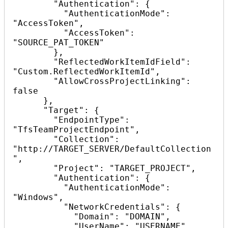
        "Authentication": {

          "AuthenticationMode": 
"AccessToken",

          "AccessToken": 
"SOURCE_PAT_TOKEN"

        },

        "ReflectedWorkItemIdField": 
"Custom.ReflectedWorkItemId",

        "AllowCrossProjectLinking": 
false

      },

      "Target": {

        "EndpointType": 
"TfsTeamProjectEndpoint",

        "Collection": 
"http://TARGET_SERVER/DefaultCollection
",

        "Project": "TARGET_PROJECT",

        "Authentication": {

          "AuthenticationMode": 
"Windows",

          "NetworkCredentials": {

            "Domain": "DOMAIN",

            "UserName": "USERNAME",
