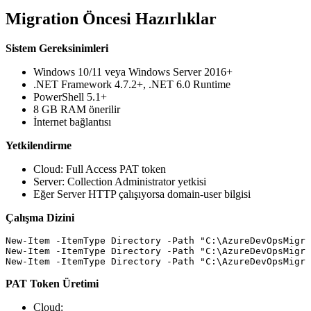
Migration Öncesi Hazırlıklar
Sistem Gereksinimleri
Windows 10/11 veya Windows Server 2016+
.NET Framework 4.7.2+, .NET 6.0 Runtime
PowerShell 5.1+
8 GB RAM önerilir
İnternet bağlantısı
Yetkilendirme
Cloud: Full Access PAT token
Server: Collection Administrator yetkisi
Eğer Server HTTP çalışıyorsa domain-user bilgisi
Çalışma Dizini
New-Item -ItemType Directory -Path "C:\AzureDevOpsMigra
New-Item -ItemType Directory -Path "C:\AzureDevOpsMigra
PAT Token Üretimi
Cloud: