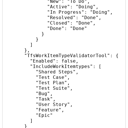
              "New": "To Do",

              "Active": "Doing",

              "In Progress": "Doing",

              "Resolved": "Done",

              "Closed": "Done",

              "Done": "Done"

            }

          }

        ]

      },

      "TfsWorkItemTypeValidatorTool": {

        "Enabled": false,

        "IncludeWorkItemtypes": [

          "Shared Steps",

          "Test Case",

          "Test Plan",

          "Test Suite",

          "Bug",

          "Task",

          "User Story",

          "Feature",

          "Epic"

        ]

      }
