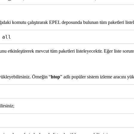
daki komutu çalıştırarak EPEL deposunda bulunan tüm paketleri listele
 all
nu etkinleştirerek mevcut tüm paketleri listeleyecektir. Eğer liste soru
yükleyebilirsiniz. Örneğin “
htop
” adlı popüler sistem izleme aracını yü
irsiniz;