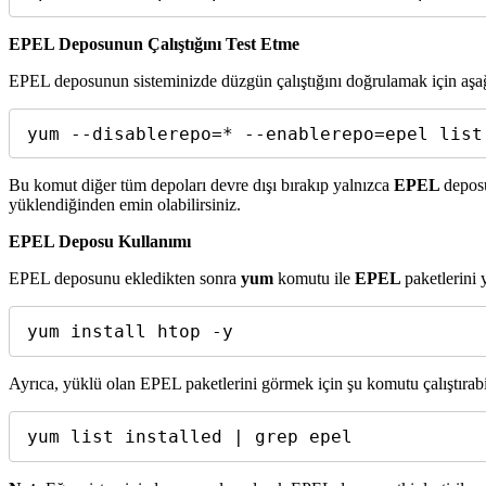
EPEL Deposunun Çalıştığını Test Etme
EPEL deposunun sisteminizde düzgün çalıştığını doğrulamak için aşağı
yum --disablerepo=* --enablerepo=epel list
Bu komut diğer tüm depoları devre dışı bırakıp yalnızca
EPEL
deposu
yüklendiğinden emin olabilirsiniz.
EPEL Deposu Kullanımı
EPEL deposunu ekledikten sonra
yum
komutu ile
EPEL
paketlerini 
yum install htop -y
Ayrıca, yüklü olan EPEL paketlerini görmek için şu komutu çalıştırabil
yum list installed | grep epel