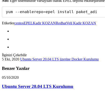
Not:
Eğer sisteminizde varsayılan olarak EPEL deposu etkinleştirilmem
yum --enablerepo=epel install paket_adi
Etiketler
centos
EPEL
Kadir KOZAN
Redhat
Veli Kadir KOZAN
İlginizi Çekebilir
5 Eki, 2020
Ubuntu Server 20.04 LTS üzerine Docker Kurulumu
Benzer Yazılar
05/10/2020
Ubuntu Server 20.04 LTS Kurulumu