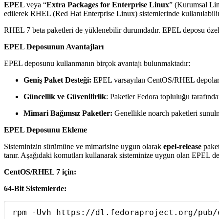
EPEL
veya “
Extra Packages for Enterprise Linux
” (Kurumsal Linu
edilerek RHEL (Red Hat Enterprise Linux) sistemlerinde kullanılabilir h
RHEL 7 beta paketleri de yüklenebilir durumdadır. EPEL deposu özell
EPEL Deposunun Avantajları
EPEL deposunu kullanmanın birçok avantajı bulunmaktadır:
Geniş Paket Desteği:
EPEL varsayılan CentOS/RHEL depoların
Güncellik ve Güvenilirlik
: Paketler Fedora topluluğu tarafından 
Mimari Bağımsız Paketler:
Genellikle noarch paketleri sunulm
EPEL Deposunu Ekleme
Sisteminizin sürümüne ve mimarisine uygun olarak
epel-release
paket
tanır. Aşağıdaki komutları kullanarak sisteminize uygun olan EPEL de
CentOS/RHEL 7 için:
64-Bit Sistemlerde:
rpm -Uvh https://dl.fedoraproject.org/pub/