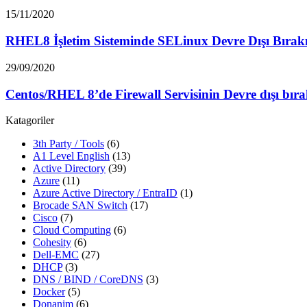
15/11/2020
RHEL8 İşletim Sisteminde SELinux Devre Dışı Bırak
29/09/2020
Centos/RHEL 8’de Firewall Servisinin Devre dışı bıra
Katagoriler
3th Party / Tools
(6)
A1 Level English
(13)
Active Directory
(39)
Azure
(11)
Azure Active Directory / EntraID
(1)
Brocade SAN Switch
(17)
Cisco
(7)
Cloud Computing
(6)
Cohesity
(6)
Dell-EMC
(27)
DHCP
(3)
DNS / BIND / CoreDNS
(3)
Docker
(5)
Donanim
(6)