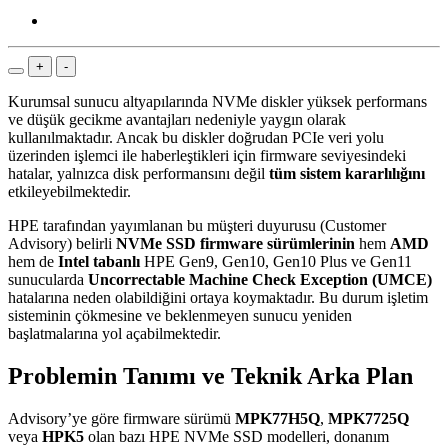
+
-
Kurumsal sunucu altyapılarında NVMe diskler yüksek performans
ve düşük gecikme avantajları nedeniyle yaygın olarak
kullanılmaktadır. Ancak bu diskler doğrudan PCIe veri yolu
üzerinden işlemci ile haberleştikleri için firmware seviyesindeki
hatalar, yalnızca disk performansını değil
tüm sistem kararlılığını
etkileyebilmektedir.
HPE tarafından yayımlanan bu müşteri duyurusu (Customer
Advisory) belirli
NVMe SSD firmware sürümlerinin
hem
AMD
hem de
Intel tabanlı
HPE Gen9, Gen10, Gen10 Plus ve Gen11
sunucularda
Uncorrectable Machine Check Exception (UMCE)
hatalarına neden olabildiğini ortaya koymaktadır. Bu durum işletim
sisteminin çökmesine ve beklenmeyen sunucu yeniden
başlatmalarına yol açabilmektedir.
Problemin Tanımı ve Teknik Arka Plan
Advisory’ye göre firmware sürümü
MPK77H5Q
,
MPK7725Q
veya
HPK5
olan bazı HPE NVMe SSD modelleri, donanım