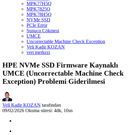
MPK77H5Q
MPK7825Q
MPK78H5Q
NVMe SSD
PCIe Error
Sunucu Çökmesi
UMCE
Uncorrectable Machine Check Exception
Veli Kadir KOZAN
veri merkezi
HPE NVMe SSD Firmware Kaynaklı
UMCE (Uncorrectable Machine Check
Exception) Problemi Giderilmesi
Veli Kadir KOZAN
tarafından
09/02/2026
Okuma süresi: 4dk, 10sn