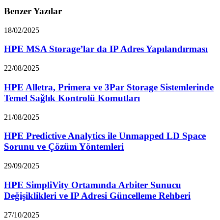
Benzer Yazılar
18/02/2025
HPE MSA Storage’lar da IP Adres Yapılandırması
22/08/2025
HPE Alletra, Primera ve 3Par Storage Sistemlerinde
Temel Sağlık Kontrolü Komutları
21/08/2025
HPE Predictive Analytics ile Unmapped LD Space
Sorunu ve Çözüm Yöntemleri
29/09/2025
HPE SimpliVity Ortamında Arbiter Sunucu
Değişiklikleri ve IP Adresi Güncelleme Rehberi
27/10/2025