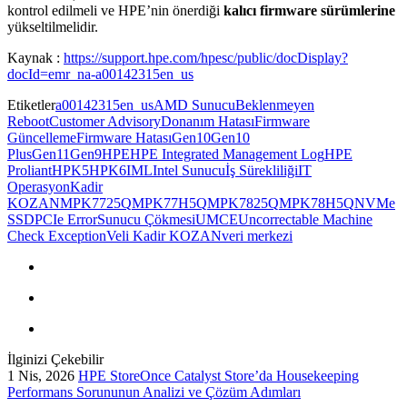
kontrol edilmeli ve HPE’nin önerdiği
kalıcı firmware sürümlerine
yükseltilmelidir.
Kaynak :
https://support.hpe.com/hpesc/public/docDisplay?
docId=emr_na-a00142315en_us
Etiketler
a00142315en_us
AMD Sunucu
Beklenmeyen
Reboot
Customer Advisory
Donanım Hatası
Firmware
Güncelleme
Firmware Hatası
Gen10
Gen10
Plus
Gen11
Gen9
HPE
HPE Integrated Management Log
HPE
Proliant
HPK5
HPK6
IML
Intel Sunucu
İş Sürekliliği
IT
Operasyon
Kadir
KOZAN
MPK7725Q
MPK77H5Q
MPK7825Q
MPK78H5Q
NVMe
SSD
PCIe Error
Sunucu Çökmesi
UMCE
Uncorrectable Machine
Check Exception
Veli Kadir KOZAN
veri merkezi
İlginizi Çekebilir
1 Nis, 2026
HPE StoreOnce Catalyst Store’da Housekeeping
Performans Sorununun Analizi ve Çözüm Adımları