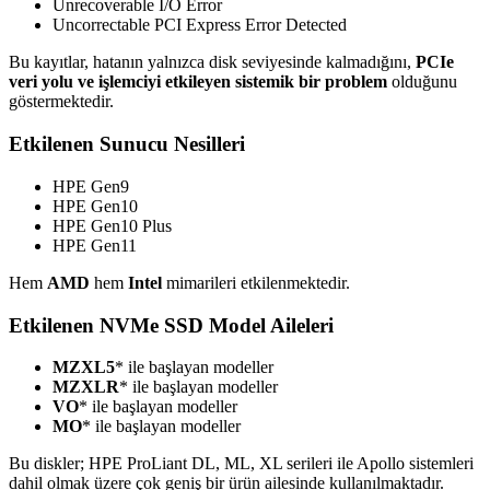
Unrecoverable I/O Error
Uncorrectable PCI Express Error Detected
Bu kayıtlar, hatanın yalnızca disk seviyesinde kalmadığını,
PCIe
veri yolu ve işlemciyi etkileyen sistemik bir problem
olduğunu
göstermektedir.
Etkilenen Sunucu Nesilleri
HPE Gen9
HPE Gen10
HPE Gen10 Plus
HPE Gen11
Hem
AMD
hem
Intel
mimarileri etkilenmektedir.
Etkilenen NVMe SSD Model Aileleri
MZXL5
* ile başlayan modeller
MZXLR
* ile başlayan modeller
VO
* ile başlayan modeller
MO
* ile başlayan modeller
Bu diskler; HPE ProLiant DL, ML, XL serileri ile Apollo sistemleri
dahil olmak üzere çok geniş bir ürün ailesinde kullanılmaktadır.