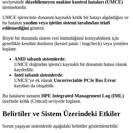
seviyesinde
düzeltilemeyen makine kontrol hataları (UMCE)
üretmektedir.
UMCE işlemcinin donanım kaynaklı kritik bir hatayı algıladığını ve
bu hatanın
yazılım veya işletim sistemi tarafından telafi
edilemediğini
gösterir.
Böyle bir durumda sistem veri bütünlüğünü koruyabilmek için
genellikle kendini durdurur (kernel panic / bugcheck) veya yeniden
başlatır.
AMD tabanlı sistemlerde
:
UMCE doğrudan işlemci kaynaklı bir donanım hatası olarak
kaydedilir.
Intel tabanlı sistemlerde
:
UMCE’ye ek olarak
Uncorrectable PCIe Bus Error
kayıtları da oluşabilir.
Bu hataların tamamı
HPE Integrated Management Log (IML)
üzerinde kritik (Critical) seviyede loglanır.
Belirtiler ve Sistem Üzerindeki Etkiler
Sorun yaşayan sistemlerde aşağıdaki belirtiler gözlemlenebilir: