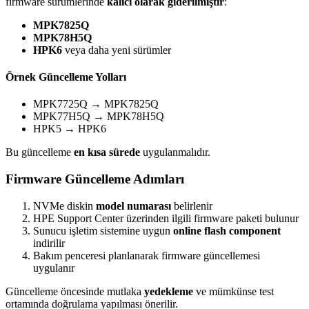
firmware sürümlerinde
kalıcı olarak giderilmiştir
:
MPK7825Q
MPK78H5Q
HPK6
veya daha yeni sürümler
Örnek Güncelleme Yolları
MPK7725Q → MPK7825Q
MPK77H5Q → MPK78H5Q
HPK5 → HPK6
Bu güncelleme
en kısa sürede
uygulanmalıdır.
Firmware Güncelleme Adımları
NVMe diskin
model numarası
belirlenir
HPE Support Center üzerinden ilgili firmware paketi bulunur
Sunucu işletim sistemine uygun
online flash component
indirilir
Bakım penceresi planlanarak firmware güncellemesi
uygulanır
Güncelleme öncesinde mutlaka
yedekleme
ve mümkünse test
ortamında doğrulama yapılması önerilir.