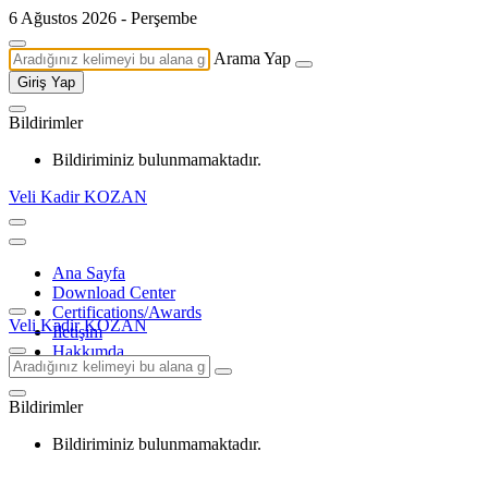
6 Ağustos 2026 - Perşembe
Arama Yap
Giriş Yap
Bildirimler
Bildiriminiz bulunmamaktadır.
Veli Kadir KOZAN
Ana Sayfa
Download Center
Certifications/Awards
Veli Kadir KOZAN
İletişim
Hakkımda
Bildirimler
Bildiriminiz bulunmamaktadır.