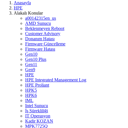
Anasayfa
HPE
Alakalı Konular
a00142315en_us
AMD Sunucu
Beklenmeyen Reboot
Customer Advisory
Donanım Hatası
Firmware Güncelleme
Firmware Hatası
Gen10
Gen10 Plus
Gen11
Gen9
HPE
HPE Integrated Management Log
HPE Proliant
HPK5
HPK6
IML
Intel Sunucu
İş Sürekliliği
IT Operasyon
Kadir KOZAN
MPK7725Q