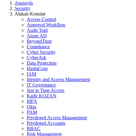
Anasayfa
Security
Alakalı Konular
Access Control
Approval Workflow
Audit Trail
Azure AD
BeyondTrust
Compliance
Cyber Security
CyberArk
Data Protection
HashiCorp
IAM
Identity and Access Management
IT Governance
Just in Time Access
Kadir KOZAN
MFA
Okta
PAM
Privileged Access Management
Privileged Accounts
RBAC
Risk Management