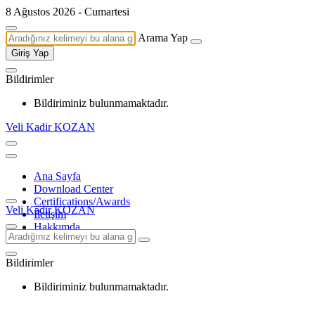
8 Ağustos 2026 - Cumartesi
Arama Yap
Giriş Yap
Bildirimler
Bildiriminiz bulunmamaktadır.
Veli Kadir KOZAN
Ana Sayfa
Download Center
Certifications/Awards
Veli Kadir KOZAN
İletişim
Hakkımda
Bildirimler
Bildiriminiz bulunmamaktadır.