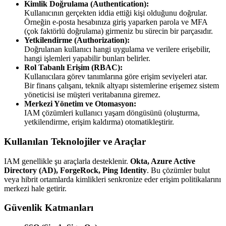
Kimlik Doğrulama (Authentication):
Kullanıcının gerçekten iddia ettiği kişi olduğunu doğrular.
Örneğin e-posta hesabınıza giriş yaparken parola ve MFA
(çok faktörlü doğrulama) girmeniz bu sürecin bir parçasıdır.
Yetkilendirme (Authorization):
Doğrulanan kullanıcı hangi uygulama ve verilere erişebilir,
hangi işlemleri yapabilir bunları belirler.
Rol Tabanlı Erişim (RBAC):
Kullanıcılara görev tanımlarına göre erişim seviyeleri atar.
Bir finans çalışanı, teknik altyapı sistemlerine erişemez sistem
yöneticisi ise müşteri veritabanına giremez.
Merkezi Yönetim ve Otomasyon:
IAM çözümleri kullanıcı yaşam döngüsünü (oluşturma,
yetkilendirme, erişim kaldırma) otomatikleştirir.
Kullanılan Teknolojiler ve Araçlar
IAM genellikle şu araçlarla desteklenir.
Okta, Azure Active
Directory (AD), ForgeRock, Ping Identity
. Bu çözümler bulut
veya hibrit ortamlarda kimlikleri senkronize eder erişim politikalarını
merkezi hale getirir.
Güvenlik Katmanları