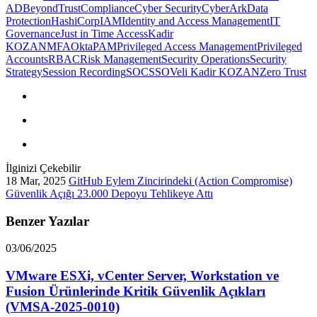
AD
BeyondTrust
Compliance
Cyber Security
CyberArk
Data
Protection
HashiCorp
IAM
Identity and Access Management
IT
Governance
Just in Time Access
Kadir
KOZAN
MFA
Okta
PAM
Privileged Access Management
Privileged
Accounts
RBAC
Risk Management
Security Operations
Security
Strategy
Session Recording
SOC
SSO
Veli Kadir KOZAN
Zero Trust
İlginizi Çekebilir
18 Mar, 2025
GitHub Eylem Zincirindeki (Action Compromise)
Güvenlik Açığı 23.000 Depoyu Tehlikeye Attı
Benzer Yazılar
03/06/2025
VMware ESXi, vCenter Server, Workstation ve
Fusion Ürünlerinde Kritik Güvenlik Açıkları
(VMSA-2025-0010)