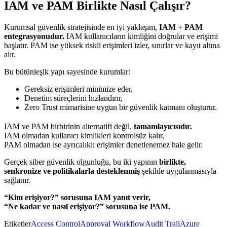
IAM ve PAM Birlikte Nasıl Çalışır?
Kurumsal güvenlik stratejisinde en iyi yaklaşım,
IAM + PAM
entegrasyonudur.
IAM kullanıcıların kimliğini doğrular ve erişimi
başlatır. PAM ise yüksek riskli erişimleri izler, sınırlar ve kayıt altına
alır.
Bu bütünleşik yapı sayesinde kurumlar:
Gereksiz erişimleri minimize eder,
Denetim süreçlerini hızlandırır,
Zero Trust mimarisine uygun bir güvenlik katmanı oluşturur.
IAM ve PAM birbirinin alternatifi değil,
tamamlayıcısıdır.
IAM olmadan kullanıcı kimlikleri kontrolsüz kalır,
PAM olmadan ise ayrıcalıklı erişimler denetlenemez hale gelir.
Gerçek siber güvenlik olgunluğu, bu iki yapının
birlikte,
senkronize ve politikalarla desteklenmiş
şekilde uygulanmasıyla
sağlanır.
“Kim erişiyor?” sorusuna IAM yanıt verir,
“Ne kadar ve nasıl erişiyor?” sorusuna ise PAM.
Etiketler
Access Control
Approval Workflow
Audit Trail
Azure