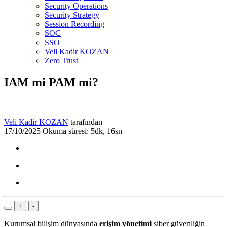
Security Operations
Security Strategy
Session Recording
SOC
SSO
Veli Kadir KOZAN
Zero Trust
IAM mi PAM mi?
Veli Kadir KOZAN
tarafından
17/10/2025
Okuma süresi: 5dk, 16sn
+
-
Kurumsal bilişim dünyasında
erişim yönetimi
siber güvenliğin