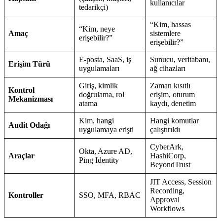
kullanıcılar
tedarikçi)
“Kim, hassas
“Kim, neye
Amaç
sistemlere
erişebilir?”
erişebilir?”
E-posta, SaaS, iş
Sunucu, veritabanı,
Erişim Türü
uygulamaları
ağ cihazları
Giriş, kimlik
Zaman kısıtlı
Kontrol
doğrulama, rol
erişim, oturum
Mekanizması
atama
kaydı, denetim
Kim, hangi
Hangi komutlar
Audit Odağı
uygulamaya erişti
çalıştırıldı
CyberArk,
Okta, Azure AD,
Araçlar
HashiCorp,
Ping Identity
BeyondTrust
JIT Access, Session
Recording,
Kontroller
SSO, MFA, RBAC
Approval
Workflows