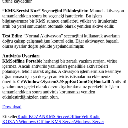
ürüne kaydedilir.
“KMS-Servisi Kur” Seçeneğini Etkinleştirin:
Manuel aktivasyon
tamamlandıktan sonra bu seçeneği işaretleyin. Bu işlem
bilgisayarınıza bir KMS sunucu emülatörü yükler ve ürünleriniz
artık bu yerel sunucudan otomatik olarak yeniden aktive edilir.
Test Edin:
“Normal Aktivasyon” seçeneğini kullanarak ayarların
doğru çalışıp çalışmadığını kontrol edin. Eğer aktivasyon başarılı
olursa ayarlar doğru şekilde yapılandırılmıştır.
Antivirüs Uyarıları
KMSoffline Portable
herhangi bir zararlı yazılım (trojan, virüs)
içermez. Ancak antivirüs yazılımları genellikle aktivatörleri
potansiyel tehdit olarak algılar. Aktivasyon işlemlerinizin kesintiye
uğramaması için şu dosyayı antivirüs istisnalarına eklemeniz
önerilir.
C:\Windows\System32\SppExtComObjHook.dll
Antivirüs
yazılımınızı geçici olarak devre dışı bırakmanız gerekebilir. İşlem
tamamlandıktan sonra antivirüs korumanızı yeniden
etkinleştirdiğinizden emin olun.
Download
Etiketler
Kadir KOZAN
KMS Server
Offline
Veli Kadir
KOZAN
Windows Offline KMS Server
Windows Server