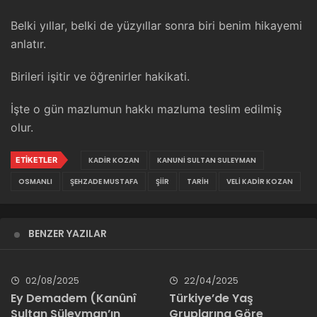
Belki yıllar, belki de yüzyıllar sonra biri benim hikayemi
anlatır.
Birileri işitir ve öğrenirler hakikati.
İşte o gün mazlumun hakkı mazluma teslim edilmiş
olur.
ETIKETLER
KADIR KOZAN
KANUNI SULTAN SULEYMAN
OSMANLI
ŞEHZADE MUSTAFA
ŞIIR
TARIH
VELI KADIR KOZAN
BENZER YAZILAR
02/08/2025
22/04/2025
Ey Demadem (Kanûnî
Türkiye’de Yaş
Sultan Süleyman’ın
Gruplarına Göre