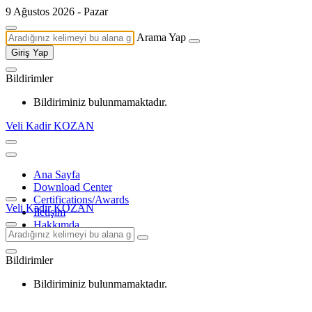
9 Ağustos 2026 - Pazar
Arama Yap
Giriş Yap
Bildirimler
Bildiriminiz bulunmamaktadır.
Veli Kadir KOZAN
Ana Sayfa
Download Center
Certifications/Awards
Veli Kadir KOZAN
İletişim
Hakkımda
Bildirimler
Bildiriminiz bulunmamaktadır.