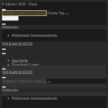
9 Ağustos 2026 - Pazar
Arama Yap
Giriş Yap
Bildirimler
Bildiriminiz bulunmamaktadır.
Veli Kadir KOZAN
Ana Sayfa
Download Center
Certifications/Awards
Veli Kadir KOZAN
İletişim
Hakkımda
Bildirimler
Bildiriminiz bulunmamaktadır.