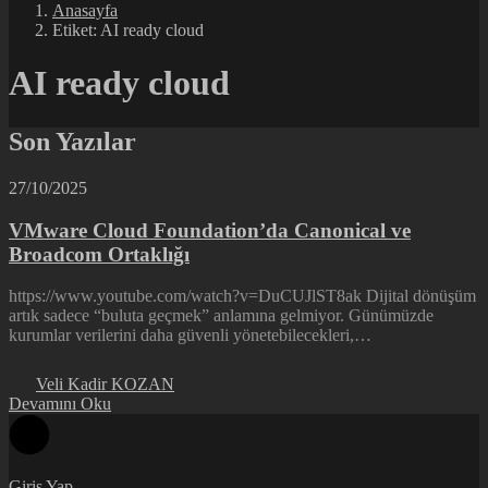
Anasayfa
Etiket: AI ready cloud
AI ready cloud
Son Yazılar
27/10/2025
VMware Cloud Foundation’da Canonical ve
Broadcom Ortaklığı
https://www.youtube.com/watch?v=DuCUJlST8ak Dijital dönüşüm
artık sadece “buluta geçmek” anlamına gelmiyor. Günümüzde
kurumlar verilerini daha güvenli yönetebilecekleri,…
Veli Kadir KOZAN
Devamını Oku
Giriş Yap