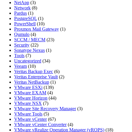
NetApp
(3)
Network
(8)
Pardus
(1)
PostgreSQL
(1)
PowerShell
(10)
Proxmox Mail Gateway
(1)
Qumulo
(4)
SCCM / MECM
(23)
Security
(22)
Sonatype Nexus
(1)
Tools
(7)
Uncategorized
(34)
Veeam
(10)
Veritas Backup Exec
(6)
Veritas Enterprise Vault
(2)
Veritas NetBackup
(1)
VMware ESXi
(139)
VMware EXAM
(4)
VMware Horizon
(44)
VMware NSX
(7)
VMware Site Recovery Manager
(3)
VMware Tools
(5)
VMware vCenter
(67)
VMware vCenter Converter
(4)
VMware vRealize Operation Manager (vROPS)
(18)