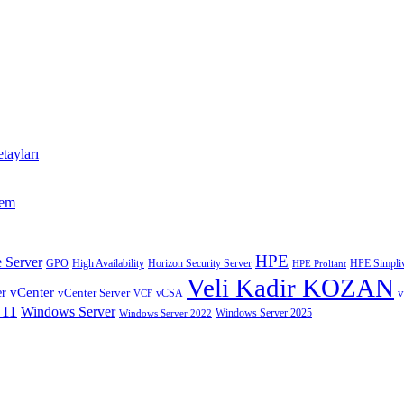
tayları
tem
HPE
 Server
GPO
High Availability
Horizon Security Server
HPE Simpliv
HPE Proliant
Veli Kadir KOZAN
vCenter
er
vCenter Server
v
VCF
vCSA
 11
Windows Server
Windows Server 2025
Windows Server 2022