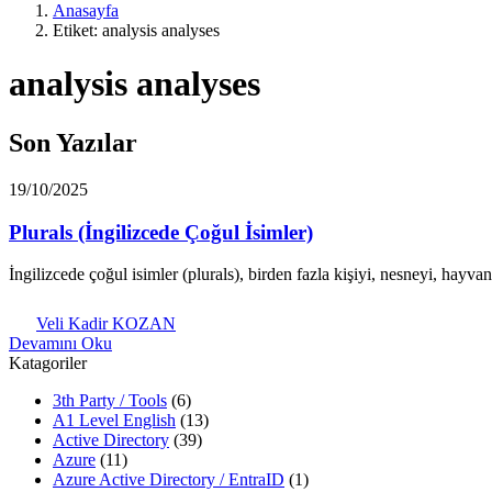
Anasayfa
Etiket: analysis analyses
analysis analyses
Son Yazılar
19/10/2025
Plurals (İngilizcede Çoğul İsimler)
İngilizcede çoğul isimler (plurals), birden fazla kişiyi, nesneyi, hayv
Veli Kadir KOZAN
Devamını Oku
Katagoriler
3th Party / Tools
(6)
A1 Level English
(13)
Active Directory
(39)
Azure
(11)
Azure Active Directory / EntraID
(1)