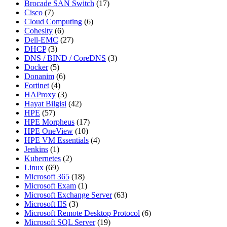
Brocade SAN Switch
(17)
Cisco
(7)
Cloud Computing
(6)
Cohesity
(6)
Dell-EMC
(27)
DHCP
(3)
DNS / BIND / CoreDNS
(3)
Docker
(5)
Donanim
(6)
Fortinet
(4)
HAProxy
(3)
Hayat Bilgisi
(42)
HPE
(57)
HPE Morpheus
(17)
HPE OneView
(10)
HPE VM Essentials
(4)
Jenkins
(1)
Kubernetes
(2)
Linux
(69)
Microsoft 365
(18)
Microsoft Exam
(1)
Microsoft Exchange Server
(63)
Microsoft IIS
(3)
Microsoft Remote Desktop Protocol
(6)
Microsoft SQL Server
(19)