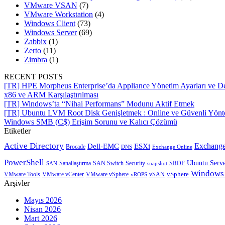
VMware VSAN
(7)
VMware Workstation
(4)
Windows Client
(73)
Windows Server
(69)
Zabbix
(1)
Zerto
(11)
Zimbra
(1)
RECENT POSTS
[TR] HPE Morpheus Enterprise’da Appliance Yönetim Ayarları ve De
x86 ve ARM Karşılaştırılması
[TR] Windows’ta “Nihai Performans” Modunu Aktif Etmek
[TR] Ubuntu LVM Root Disk Genişletmek : Online ve Güvenli Yön
Windows SMB (C$) Erişim Sorunu ve Kalıcı Çözümü
Etiketler
Active Directory
Exchange
Dell-EMC
ESXi
Brocade
Exchange Online
DNS
PowerShell
Ubuntu Serv
SRDF
SAN
Sanallaştırma
SAN Switch
Security
snapshot
Windows
vSphere
VMware Tools
VMware vCenter
VMware vSphere
vROPS
vSAN
Arşivler
Mayıs 2026
Nisan 2026
Mart 2026