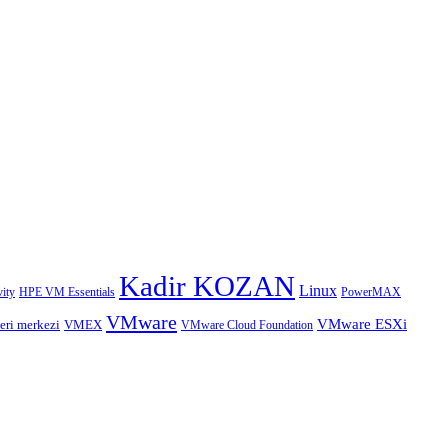
Kadir KOZAN
Linux
HPE VM Essentials
PowerMAX
ity
VMware
VMware ESXi
eri merkezi
VMEX
VMware Cloud Foundation