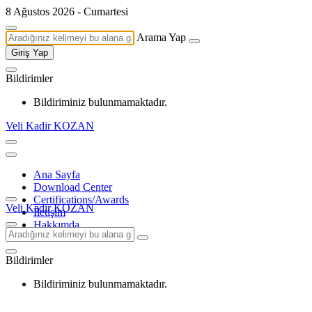
8 Ağustos 2026 - Cumartesi
Arama Yap
Giriş Yap
Bildirimler
Bildiriminiz bulunmamaktadır.
Veli Kadir KOZAN
Ana Sayfa
Download Center
Certifications/Awards
Veli Kadir KOZAN
İletişim
Hakkımda
Bildirimler
Bildiriminiz bulunmamaktadır.