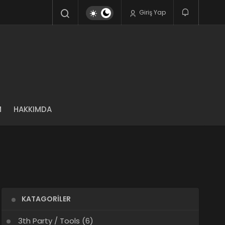
Giriş Yap
M
HAKKIMDA
KATAGORILER
3th Party / Tools
(6)