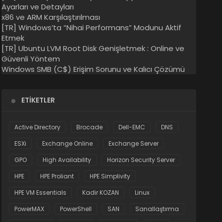
Ayarları ve Detayları
x86 ve ARM Karşılaştırılması
[TR] Windows’ta “Nihai Performans” Modunu Aktif
Etmek
[TR] Ubuntu LVM Root Disk Genişletmek : Online ve
Güvenli Yöntem
Windows SMB (C$) Erişim Sorunu ve Kalıcı Çözümü
ETIKETLER
Active Directory
Brocade
Dell-EMC
DNS
ESXi
Exchange Online
Exchange Server
GPO
High Availability
Horizon Security Server
HPE
HPE Proliant
HPE Simplivity
HPE VM Essentials
Kadir KOZAN
Linux
PowerMAX
PowerShell
SAN
Sanallaştırma