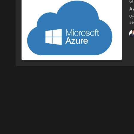
A
Uy
se