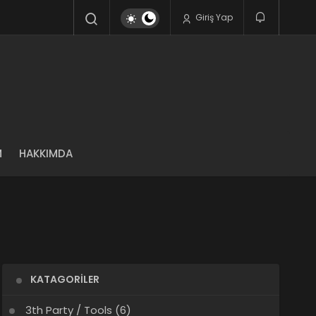
Giriş Yap
M
HAKKIMDA
KATAGORILER
3th Party / Tools
(6)