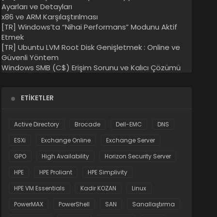
Ayarları ve Detayları
x86 ve ARM Karşılaştırılması
[TR] Windows’ta “Nihai Performans” Modunu Aktif
Etmek
[TR] Ubuntu LVM Root Disk Genişletmek : Online ve
Güvenli Yöntem
Windows SMB (C$) Erişim Sorunu ve Kalıcı Çözümü
ETIKETLER
Active Directory
Brocade
Dell-EMC
DNS
ESXi
Exchange Online
Exchange Server
GPO
High Availability
Horizon Security Server
HPE
HPE Proliant
HPE Simplivity
HPE VM Essentials
Kadir KOZAN
Linux
PowerMAX
PowerShell
SAN
Sanallaştırma