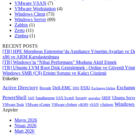
VMware VSAN
(7)
VMware Workstation
(4)
Windows Client
(73)
Windows Server
(69)
Zabbix
(1)
Zerto
(11)
Zimbra
(1)
RECENT POSTS
[TR] HPE Morpheus Enterprise’da Appliance Yönetim Ayarları ve De
x86 ve ARM Karşılaştırılması
[TR] Windows’ta “Nihai Performans” Modunu Aktif Etmek
[TR] Ubuntu LVM Root Disk Genişletmek : Online ve Güvenli Yön
Windows SMB (C$) Erişim Sorunu ve Kalıcı Çözümü
Etiketler
Active Directory
Exchange
Dell-EMC
ESXi
Brocade
Exchange Online
DNS
PowerShell
Ubuntu Serv
SRDF
SAN
Sanallaştırma
SAN Switch
Security
snapshot
Windows
vSphere
VMware Tools
VMware vCenter
VMware vSphere
vROPS
vSAN
Arşivler
Mayıs 2026
Nisan 2026
Mart 2026