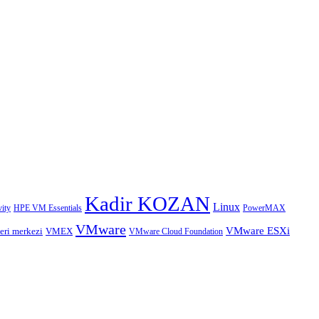
Kadir KOZAN
Linux
HPE VM Essentials
PowerMAX
ity
VMware
VMware ESXi
eri merkezi
VMEX
VMware Cloud Foundation