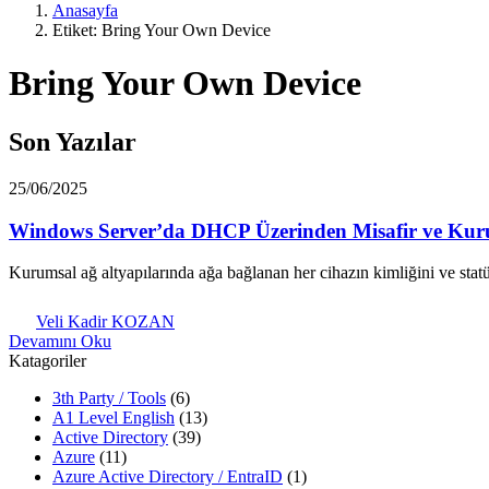
Anasayfa
Etiket: Bring Your Own Device
Bring Your Own Device
Son Yazılar
25/06/2025
Windows Server’da DHCP Üzerinden Misafir ve Kurum
Kurumsal ağ altyapılarında ağa bağlanan her cihazın kimliğini ve sta
Veli Kadir KOZAN
Devamını Oku
Katagoriler
3th Party / Tools
(6)
A1 Level English
(13)
Active Directory
(39)
Azure
(11)
Azure Active Directory / EntraID
(1)