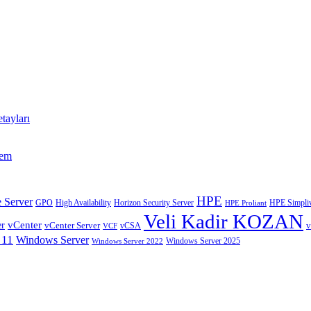
tayları
tem
HPE
 Server
GPO
High Availability
Horizon Security Server
HPE Simpliv
HPE Proliant
Veli Kadir KOZAN
vCenter
er
vCenter Server
v
VCF
vCSA
 11
Windows Server
Windows Server 2025
Windows Server 2022