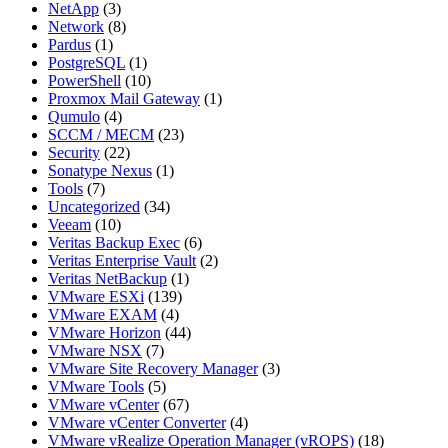
NetApp
(3)
Network
(8)
Pardus
(1)
PostgreSQL
(1)
PowerShell
(10)
Proxmox Mail Gateway
(1)
Qumulo
(4)
SCCM / MECM
(23)
Security
(22)
Sonatype Nexus
(1)
Tools
(7)
Uncategorized
(34)
Veeam
(10)
Veritas Backup Exec
(6)
Veritas Enterprise Vault
(2)
Veritas NetBackup
(1)
VMware ESXi
(139)
VMware EXAM
(4)
VMware Horizon
(44)
VMware NSX
(7)
VMware Site Recovery Manager
(3)
VMware Tools
(5)
VMware vCenter
(67)
VMware vCenter Converter
(4)
VMware vRealize Operation Manager (vROPS)
(18)