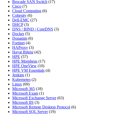
Brocade SAN Switch
(17)
Cisco
(7)
Cloud Computing
(6)
Cohesity
(6)
Dell-EMC
(27)
DHCP
(3)
DNS / BIND / CoreDNS
(3)
Docker
(5)
Donanim
(6)
Fortinet
(4)
HAProxy
(3)
Hayat Bilgisi
(42)
HPE
(57)
HPE Morpheus
(17)
HPE OneView
(10)
HPE VM Essentials
(4)
Jenkins
(1)
Kubernetes
(2)
Linux
(69)
Microsoft 365
(18)
Microsoft Exam
(1)
Microsoft Exchange Server
(63)
Microsoft IIS
(3)
Microsoft Remote Desktop Protocol
(6)
Microsoft SQL Server
(19)