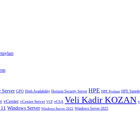
tayları
tem
HPE
 Server
GPO
High Availability
Horizon Security Server
HPE Simpliv
HPE Proliant
Veli Kadir KOZAN
vCenter
er
vCenter Server
v
VCF
vCSA
 11
Windows Server
Windows Server 2025
Windows Server 2022