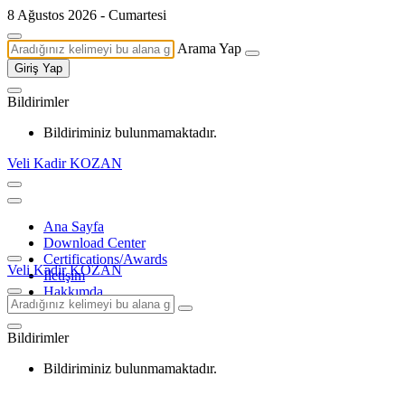
8 Ağustos 2026 - Cumartesi
Arama Yap
Giriş Yap
Bildirimler
Bildiriminiz bulunmamaktadır.
Veli Kadir KOZAN
Ana Sayfa
Download Center
Certifications/Awards
Veli Kadir KOZAN
İletişim
Hakkımda
Bildirimler
Bildiriminiz bulunmamaktadır.