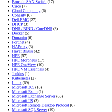
Brocade SAN Switch
(17)
Cisco
(7)
Cloud Computing
(6)
Cohesity
(6)
Dell-EMC
(27)
DHCP
(3)
DNS / BIND / CoreDNS
(3)
Docker
(5)
Donanim
(6)
Fortinet
(4)
HAProxy
(3)
Hayat Bilgisi
(42)
HPE
(57)
HPE Morpheus
(17)
HPE OneView
(10)
HPE VM Essentials
(4)
Jenkins
(1)
Kubernetes
(2)
Linux
(69)
Microsoft 365
(18)
Microsoft Exam
(1)
Microsoft Exchange Server
(63)
Microsoft IIS
(3)
Microsoft Remote Desktop Protocol
(6)
Microsoft SQL Server
(19)