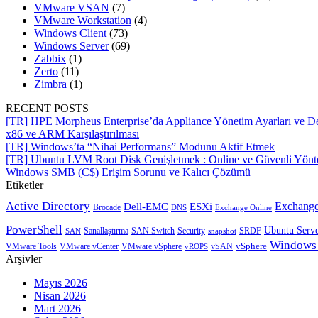
VMware VSAN
(7)
VMware Workstation
(4)
Windows Client
(73)
Windows Server
(69)
Zabbix
(1)
Zerto
(11)
Zimbra
(1)
RECENT POSTS
[TR] HPE Morpheus Enterprise’da Appliance Yönetim Ayarları ve De
x86 ve ARM Karşılaştırılması
[TR] Windows’ta “Nihai Performans” Modunu Aktif Etmek
[TR] Ubuntu LVM Root Disk Genişletmek : Online ve Güvenli Yön
Windows SMB (C$) Erişim Sorunu ve Kalıcı Çözümü
Etiketler
Active Directory
Exchange
Dell-EMC
ESXi
Brocade
Exchange Online
DNS
PowerShell
Ubuntu Serv
SRDF
SAN
Sanallaştırma
SAN Switch
Security
snapshot
Windows
vSphere
VMware Tools
VMware vCenter
VMware vSphere
vROPS
vSAN
Arşivler
Mayıs 2026
Nisan 2026
Mart 2026