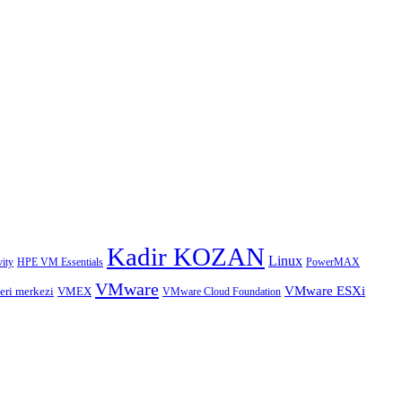
Kadir KOZAN
Linux
HPE VM Essentials
PowerMAX
ity
VMware
VMware ESXi
eri merkezi
VMEX
VMware Cloud Foundation