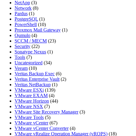
NetApp
(3)
Network
(8)
Pardus
(1)
PostgreSQL
(1)
PowerShell
(10)
Proxmox Mail Gateway
(1)
Qumulo
(4)
SCCM / MECM
(23)
Security
(22)
Sonatype Nexus
(1)
Tools
(7)
Uncategorized
(34)
Veeam
(10)
Veritas Backup Exec
(6)
Veritas Enterprise Vault
(2)
Veritas NetBackup
(1)
VMware ESXi
(139)
VMware EXAM
(4)
VMware Horizon
(44)
VMware NSX
(7)
VMware Site Recovery Manager
(3)
VMware Tools
(5)
VMware vCenter
(67)
VMware vCenter Converter
(4)
VMware vRealize Operation Manager (vROPS)
(18)