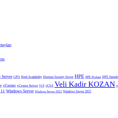
tayları
tem
HPE
 Server
GPO
High Availability
Horizon Security Server
HPE Simpliv
HPE Proliant
Veli Kadir KOZAN
vCenter
er
vCenter Server
v
VCF
vCSA
 11
Windows Server
Windows Server 2025
Windows Server 2022