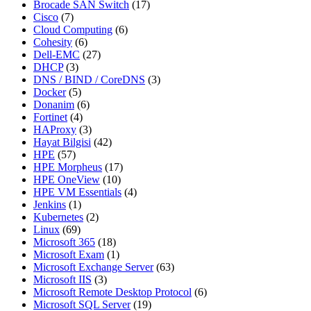
Brocade SAN Switch
(17)
Cisco
(7)
Cloud Computing
(6)
Cohesity
(6)
Dell-EMC
(27)
DHCP
(3)
DNS / BIND / CoreDNS
(3)
Docker
(5)
Donanim
(6)
Fortinet
(4)
HAProxy
(3)
Hayat Bilgisi
(42)
HPE
(57)
HPE Morpheus
(17)
HPE OneView
(10)
HPE VM Essentials
(4)
Jenkins
(1)
Kubernetes
(2)
Linux
(69)
Microsoft 365
(18)
Microsoft Exam
(1)
Microsoft Exchange Server
(63)
Microsoft IIS
(3)
Microsoft Remote Desktop Protocol
(6)
Microsoft SQL Server
(19)