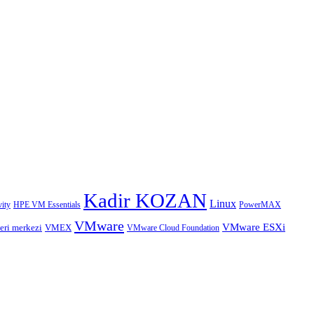
Kadir KOZAN
Linux
HPE VM Essentials
PowerMAX
ity
VMware
VMware ESXi
eri merkezi
VMEX
VMware Cloud Foundation