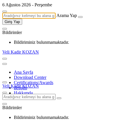
6 Ağustos 2026 - Perşembe
Arama Yap
Giriş Yap
Bildirimler
Bildiriminiz bulunmamaktadır.
Veli Kadir KOZAN
Ana Sayfa
Download Center
Certifications/Awards
Veli Kadir KOZAN
İletişim
Hakkımda
Bildirimler
Bildiriminiz bulunmamaktadır.