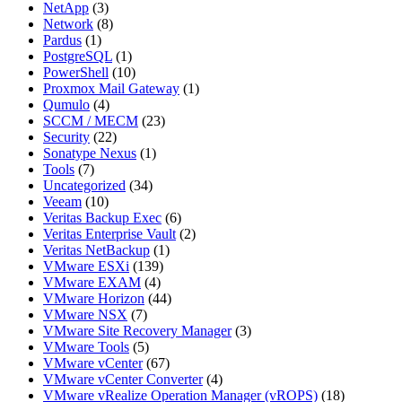
NetApp
(3)
Network
(8)
Pardus
(1)
PostgreSQL
(1)
PowerShell
(10)
Proxmox Mail Gateway
(1)
Qumulo
(4)
SCCM / MECM
(23)
Security
(22)
Sonatype Nexus
(1)
Tools
(7)
Uncategorized
(34)
Veeam
(10)
Veritas Backup Exec
(6)
Veritas Enterprise Vault
(2)
Veritas NetBackup
(1)
VMware ESXi
(139)
VMware EXAM
(4)
VMware Horizon
(44)
VMware NSX
(7)
VMware Site Recovery Manager
(3)
VMware Tools
(5)
VMware vCenter
(67)
VMware vCenter Converter
(4)
VMware vRealize Operation Manager (vROPS)
(18)