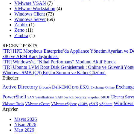
VMware VSAN
(7)
VMware Workstation
(4)
Windows Client
(73)
Windows Server
(69)
Zabbix
(1)
Zerto
(11)
Zimbra
(1)
RECENT POSTS
[TR] HPE Morpheus Enterprise’da Appliance Yönetim Ayarları ve De
x86 ve ARM Karşılaştırılması
[TR] Windows’ta “Nihai Performans” Modunu Aktif Etmek
[TR] Ubuntu LVM Root Disk Genişletmek : Online ve Güvenli Yön
Windows SMB (C$) Erişim Sorunu ve Kalıcı Çözümü
Etiketler
Active Directory
Exchange
Dell-EMC
ESXi
Brocade
Exchange Online
DNS
PowerShell
Ubuntu Serv
SRDF
SAN
Sanallaştırma
SAN Switch
Security
snapshot
Windows
vSphere
VMware Tools
VMware vCenter
VMware vSphere
vROPS
vSAN
Arşivler
Mayıs 2026
Nisan 2026
Mart 2026