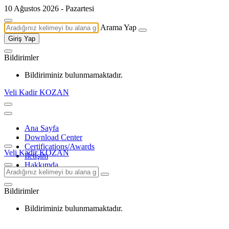
10 Ağustos 2026 - Pazartesi
Arama Yap
Giriş Yap
Bildirimler
Bildiriminiz bulunmamaktadır.
Veli Kadir KOZAN
Ana Sayfa
Download Center
Certifications/Awards
Veli Kadir KOZAN
İletişim
Hakkımda
Bildirimler
Bildiriminiz bulunmamaktadır.