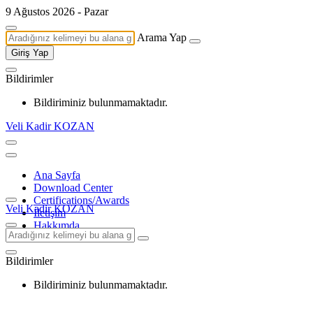
9 Ağustos 2026 - Pazar
Arama Yap
Giriş Yap
Bildirimler
Bildiriminiz bulunmamaktadır.
Veli Kadir KOZAN
Ana Sayfa
Download Center
Certifications/Awards
Veli Kadir KOZAN
İletişim
Hakkımda
Bildirimler
Bildiriminiz bulunmamaktadır.