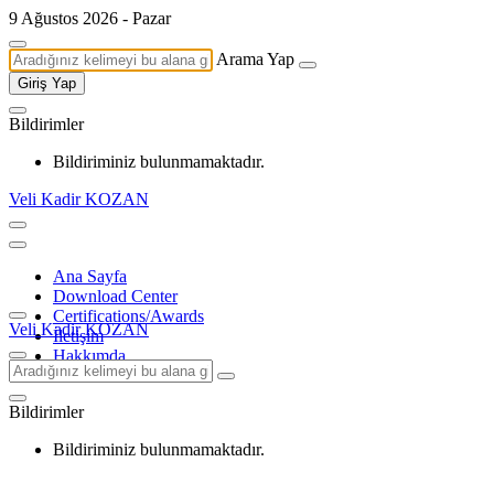
9 Ağustos 2026 - Pazar
Arama Yap
Giriş Yap
Bildirimler
Bildiriminiz bulunmamaktadır.
Veli Kadir KOZAN
Ana Sayfa
Download Center
Certifications/Awards
Veli Kadir KOZAN
İletişim
Hakkımda
Bildirimler
Bildiriminiz bulunmamaktadır.