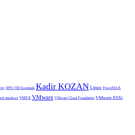
Kadir KOZAN
Linux
HPE VM Essentials
PowerMAX
ity
VMware
VMware ESXi
eri merkezi
VMEX
VMware Cloud Foundation