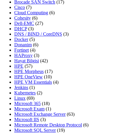
Brocade SAN Switch
(17)
Cisco
(7)
Cloud Computing
(6)
Cohesity
(6)
Dell-EMC
(27)
DHCP
(3)
DNS / BIND / CoreDNS
(3)
Docker
(5)
Donanim
(6)
Fortinet
(4)
HAProxy
(3)
Hayat Bilgisi
(42)
HPE
(57)
HPE Morpheus
(17)
HPE OneView
(10)
HPE VM Essentials
(4)
Jenkins
(1)
Kubernetes
(2)
Linux
(69)
Microsoft 365
(18)
Microsoft Exam
(1)
Microsoft Exchange Server
(63)
Microsoft IIS
(3)
Microsoft Remote Desktop Protocol
(6)
Microsoft SQL Server
(19)