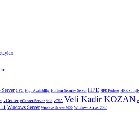
tayları
tem
HPE
 Server
GPO
High Availability
Horizon Security Server
HPE Simpliv
HPE Proliant
Veli Kadir KOZAN
vCenter
er
vCenter Server
v
VCF
vCSA
 11
Windows Server
Windows Server 2025
Windows Server 2022