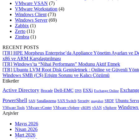
VMware VSAN
(7)
VMware Workstation
(4)
Windows Client
(73)
Windows Server
(69)
Zabbix
(1)
Zerto
(11)
Zimbra
(1)
RECENT POSTS
[TR] HPE Morpheus Enterprise’da Appliance Yönetim Ayarları ve De
x86 ve ARM Karşılaştırılması
[TR] Windows’ta “Nihai Performans” Modunu Aktif Etmek
[TR] Ubuntu LVM Root Disk Genişletmek : Online ve Güvenli Yön
Windows SMB (C$) Erişim Sorunu ve Kalıcı Çözümü
Etiketler
Active Directory
Exchange
Dell-EMC
ESXi
Brocade
Exchange Online
DNS
PowerShell
Ubuntu Serv
SRDF
SAN
Sanallaştırma
SAN Switch
Security
snapshot
Windows
vSphere
VMware Tools
VMware vCenter
VMware vSphere
vROPS
vSAN
Arşivler
Mayıs 2026
Nisan 2026
Mart 2026