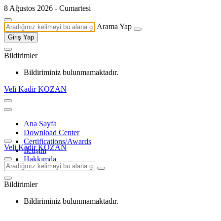
8 Ağustos 2026 - Cumartesi
Arama Yap
Giriş Yap
Bildirimler
Bildiriminiz bulunmamaktadır.
Veli Kadir KOZAN
Ana Sayfa
Download Center
Certifications/Awards
Veli Kadir KOZAN
İletişim
Hakkımda
Bildirimler
Bildiriminiz bulunmamaktadır.