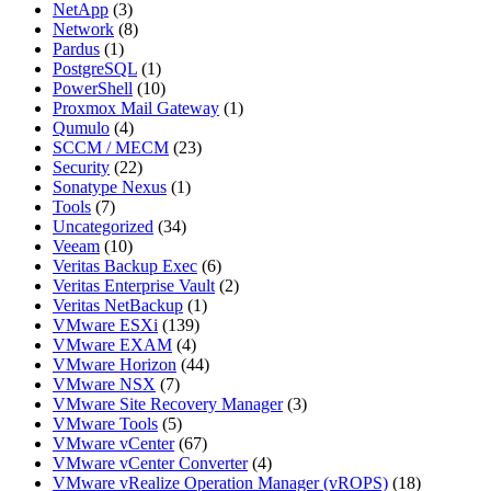
NetApp
(3)
Network
(8)
Pardus
(1)
PostgreSQL
(1)
PowerShell
(10)
Proxmox Mail Gateway
(1)
Qumulo
(4)
SCCM / MECM
(23)
Security
(22)
Sonatype Nexus
(1)
Tools
(7)
Uncategorized
(34)
Veeam
(10)
Veritas Backup Exec
(6)
Veritas Enterprise Vault
(2)
Veritas NetBackup
(1)
VMware ESXi
(139)
VMware EXAM
(4)
VMware Horizon
(44)
VMware NSX
(7)
VMware Site Recovery Manager
(3)
VMware Tools
(5)
VMware vCenter
(67)
VMware vCenter Converter
(4)
VMware vRealize Operation Manager (vROPS)
(18)