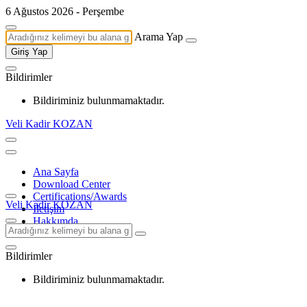
6 Ağustos 2026 - Perşembe
Arama Yap
Giriş Yap
Bildirimler
Bildiriminiz bulunmamaktadır.
Veli Kadir KOZAN
Ana Sayfa
Download Center
Certifications/Awards
Veli Kadir KOZAN
İletişim
Hakkımda
Bildirimler
Bildiriminiz bulunmamaktadır.