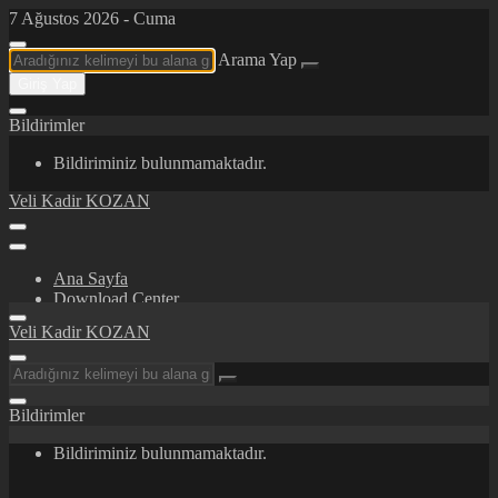
7 Ağustos 2026 - Cuma
Arama Yap
Giriş Yap
Bildirimler
Bildiriminiz bulunmamaktadır.
Veli Kadir KOZAN
Ana Sayfa
Download Center
Certifications/Awards
Veli Kadir KOZAN
İletişim
Hakkımda
Bildirimler
Bildiriminiz bulunmamaktadır.