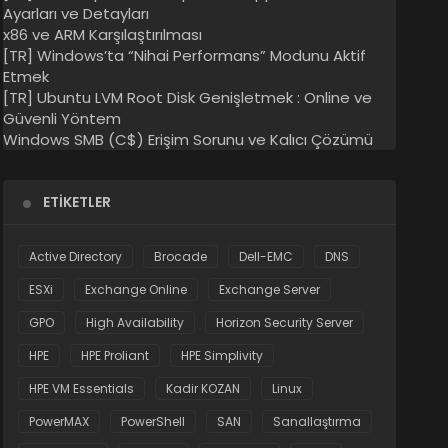
Ayarları ve Detayları
x86 ve ARM Karşılaştırılması
[TR] Windows’ta “Nihai Performans” Modunu Aktif
Etmek
[TR] Ubuntu LVM Root Disk Genişletmek : Online ve
Güvenli Yöntem
Windows SMB (C$) Erişim Sorunu ve Kalıcı Çözümü
ETIKETLER
Active Directory
Brocade
Dell-EMC
DNS
ESXi
Exchange Online
Exchange Server
GPO
High Availability
Horizon Security Server
HPE
HPE Proliant
HPE Simplivity
HPE VM Essentials
Kadir KOZAN
Linux
PowerMAX
PowerShell
SAN
Sanallaştırma