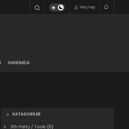
Giriş Yap
M
HAKKIMDA
KATAGORILER
3th Party / Tools
(6)