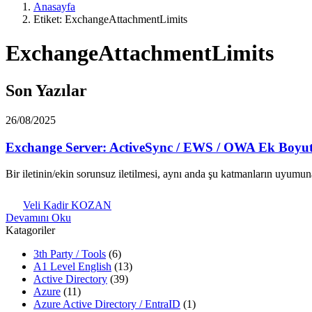
Anasayfa
Etiket: ExchangeAttachmentLimits
ExchangeAttachmentLimits
Son Yazılar
26/08/2025
Exchange Server: ActiveSync / EWS / OWA Ek Boyutu
Bir iletinin/ekin sorunsuz iletilmesi, aynı anda şu katmanların uyumu
Veli Kadir KOZAN
Devamını Oku
Katagoriler
3th Party / Tools
(6)
A1 Level English
(13)
Active Directory
(39)
Azure
(11)
Azure Active Directory / EntraID
(1)