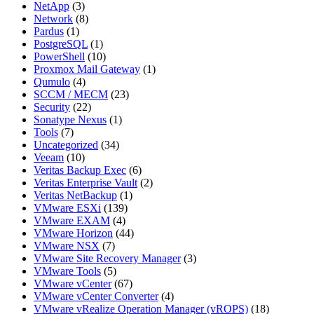
NetApp
(3)
Network
(8)
Pardus
(1)
PostgreSQL
(1)
PowerShell
(10)
Proxmox Mail Gateway
(1)
Qumulo
(4)
SCCM / MECM
(23)
Security
(22)
Sonatype Nexus
(1)
Tools
(7)
Uncategorized
(34)
Veeam
(10)
Veritas Backup Exec
(6)
Veritas Enterprise Vault
(2)
Veritas NetBackup
(1)
VMware ESXi
(139)
VMware EXAM
(4)
VMware Horizon
(44)
VMware NSX
(7)
VMware Site Recovery Manager
(3)
VMware Tools
(5)
VMware vCenter
(67)
VMware vCenter Converter
(4)
VMware vRealize Operation Manager (vROPS)
(18)