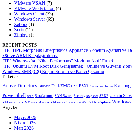
VMware VSAN
(7)
VMware Workstation
(4)
Windows Client
(73)
Windows Server
(69)
Zabbix
(1)
Zerto
(11)
Zimbra
(1)
RECENT POSTS
[TR] HPE Morpheus Enterprise’da Appliance Yönetim Ayarları ve De
x86 ve ARM Karşılaştırılması
[TR] Windows’ta “Nihai Performans” Modunu Aktif Etmek
[TR] Ubuntu LVM Root Disk Genişletmek : Online ve Güvenli Yön
Windows SMB (C$) Erişim Sorunu ve Kalıcı Çözümü
Etiketler
Active Directory
Exchange
Dell-EMC
ESXi
Brocade
Exchange Online
DNS
PowerShell
Ubuntu Serv
SRDF
SAN
Sanallaştırma
SAN Switch
Security
snapshot
Windows
vSphere
VMware Tools
VMware vCenter
VMware vSphere
vROPS
vSAN
Arşivler
Mayıs 2026
Nisan 2026
Mart 2026