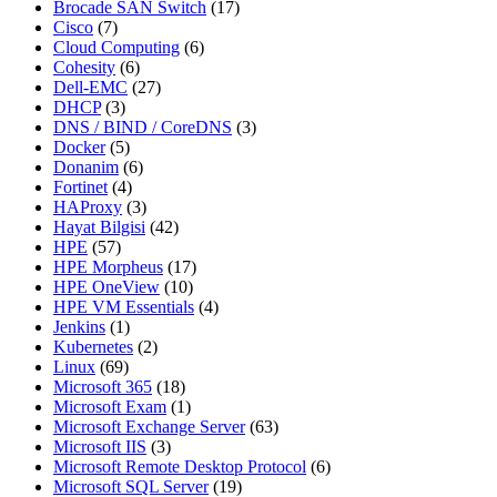
Brocade SAN Switch
(17)
Cisco
(7)
Cloud Computing
(6)
Cohesity
(6)
Dell-EMC
(27)
DHCP
(3)
DNS / BIND / CoreDNS
(3)
Docker
(5)
Donanim
(6)
Fortinet
(4)
HAProxy
(3)
Hayat Bilgisi
(42)
HPE
(57)
HPE Morpheus
(17)
HPE OneView
(10)
HPE VM Essentials
(4)
Jenkins
(1)
Kubernetes
(2)
Linux
(69)
Microsoft 365
(18)
Microsoft Exam
(1)
Microsoft Exchange Server
(63)
Microsoft IIS
(3)
Microsoft Remote Desktop Protocol
(6)
Microsoft SQL Server
(19)