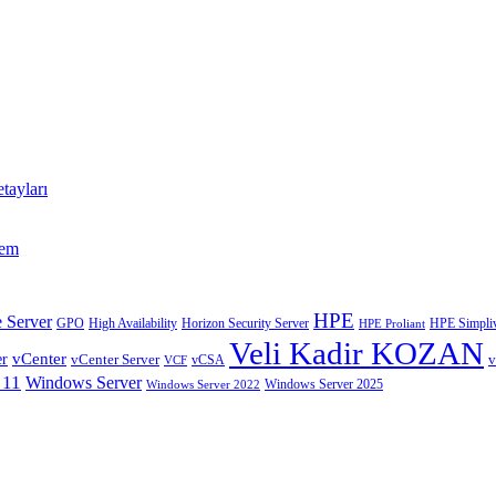
tayları
tem
HPE
 Server
GPO
High Availability
Horizon Security Server
HPE Simpliv
HPE Proliant
Veli Kadir KOZAN
vCenter
er
vCenter Server
v
VCF
vCSA
 11
Windows Server
Windows Server 2025
Windows Server 2022