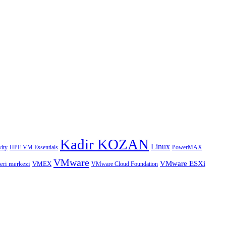
Kadir KOZAN
Linux
HPE VM Essentials
PowerMAX
ity
VMware
VMware ESXi
eri merkezi
VMEX
VMware Cloud Foundation