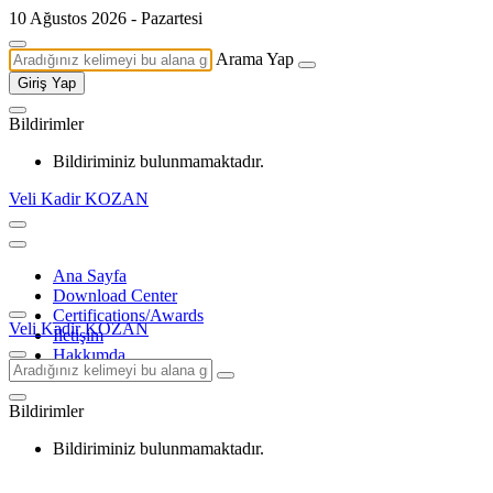
10 Ağustos 2026 - Pazartesi
Arama Yap
Giriş Yap
Bildirimler
Bildiriminiz bulunmamaktadır.
Veli Kadir KOZAN
Ana Sayfa
Download Center
Certifications/Awards
Veli Kadir KOZAN
İletişim
Hakkımda
Bildirimler
Bildiriminiz bulunmamaktadır.