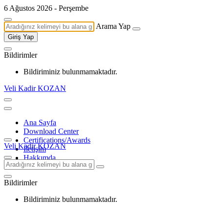
6 Ağustos 2026 - Perşembe
Arama Yap
Giriş Yap
Bildirimler
Bildiriminiz bulunmamaktadır.
Veli Kadir KOZAN
Ana Sayfa
Download Center
Certifications/Awards
Veli Kadir KOZAN
İletişim
Hakkımda
Bildirimler
Bildiriminiz bulunmamaktadır.