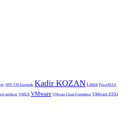
Kadir KOZAN
Linux
HPE VM Essentials
PowerMAX
ity
VMware
VMware ESXi
eri merkezi
VMEX
VMware Cloud Foundation