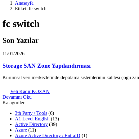
Anasayfa
Etiket: fc switch
fc switch
Son Yazılar
11/01/2026
Storage SAN Zone Yapılandırması
Kurumsal veri merkezlerinde depolama sistemlerinin kalitesi çoğu z
Veli Kadir KOZAN
Devamını Oku
Katagoriler
3th Party / Tools
(6)
A1 Level English
(13)
Active Directory
(39)
Azure
(11)
Azure Active Directory / EntraID
(1)