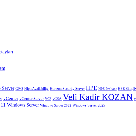
tayları
tem
HPE
 Server
GPO
High Availability
Horizon Security Server
HPE Simpliv
HPE Proliant
Veli Kadir KOZAN
vCenter
er
vCenter Server
v
VCF
vCSA
 11
Windows Server
Windows Server 2025
Windows Server 2022