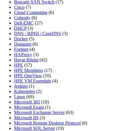
Brocade SAN Switch
(17)
Cisco
(7)
Cloud Computing
(6)
Cohesity
(6)
Dell-EMC
(27)
DHCP
(3)
DNS / BIND / CoreDNS
(3)
Docker
(5)
Donanim
(6)
Fortinet
(4)
HAProxy
(3)
Hayat Bilgisi
(42)
HPE
(57)
HPE Morpheus
(17)
HPE OneView
(10)
HPE VM Essentials
(4)
Jenkins
(1)
Kubernetes
(2)
Linux
(69)
Microsoft 365
(18)
Microsoft Exam
(1)
Microsoft Exchange Server
(63)
Microsoft IIS
(3)
Microsoft Remote Desktop Protocol
(6)
Microsoft SQL Server
(19)