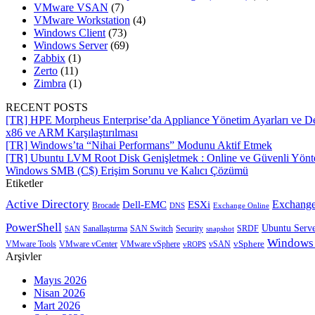
VMware VSAN
(7)
VMware Workstation
(4)
Windows Client
(73)
Windows Server
(69)
Zabbix
(1)
Zerto
(11)
Zimbra
(1)
RECENT POSTS
[TR] HPE Morpheus Enterprise’da Appliance Yönetim Ayarları ve De
x86 ve ARM Karşılaştırılması
[TR] Windows’ta “Nihai Performans” Modunu Aktif Etmek
[TR] Ubuntu LVM Root Disk Genişletmek : Online ve Güvenli Yön
Windows SMB (C$) Erişim Sorunu ve Kalıcı Çözümü
Etiketler
Active Directory
Exchange
Dell-EMC
ESXi
Brocade
Exchange Online
DNS
PowerShell
Ubuntu Serv
SRDF
SAN
Sanallaştırma
SAN Switch
Security
snapshot
Windows
vSphere
VMware Tools
VMware vCenter
VMware vSphere
vROPS
vSAN
Arşivler
Mayıs 2026
Nisan 2026
Mart 2026