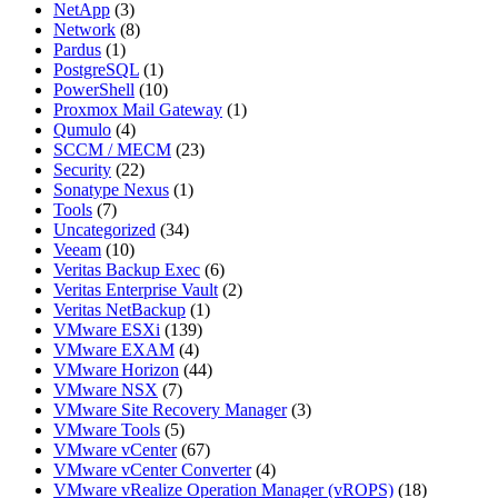
NetApp
(3)
Network
(8)
Pardus
(1)
PostgreSQL
(1)
PowerShell
(10)
Proxmox Mail Gateway
(1)
Qumulo
(4)
SCCM / MECM
(23)
Security
(22)
Sonatype Nexus
(1)
Tools
(7)
Uncategorized
(34)
Veeam
(10)
Veritas Backup Exec
(6)
Veritas Enterprise Vault
(2)
Veritas NetBackup
(1)
VMware ESXi
(139)
VMware EXAM
(4)
VMware Horizon
(44)
VMware NSX
(7)
VMware Site Recovery Manager
(3)
VMware Tools
(5)
VMware vCenter
(67)
VMware vCenter Converter
(4)
VMware vRealize Operation Manager (vROPS)
(18)