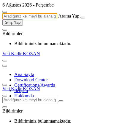
6 Ağustos 2026 - Perşembe
Arama Yap
Giriş Yap
Bildirimler
Bildiriminiz bulunmamaktadır.
Veli Kadir KOZAN
Ana Sayfa
Download Center
Certifications/Awards
Veli Kadir KOZAN
İletişim
Hakkımda
Bildirimler
Bildiriminiz bulunmamaktadır.