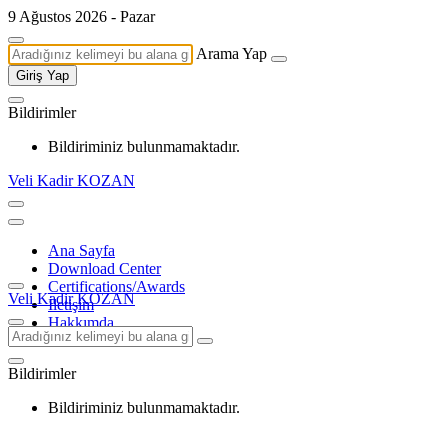
9 Ağustos 2026 - Pazar
Arama Yap
Giriş Yap
Bildirimler
Bildiriminiz bulunmamaktadır.
Veli Kadir KOZAN
Ana Sayfa
Download Center
Certifications/Awards
Veli Kadir KOZAN
İletişim
Hakkımda
Bildirimler
Bildiriminiz bulunmamaktadır.