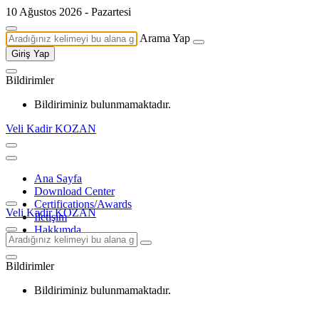
10 Ağustos 2026 - Pazartesi
Arama Yap
Giriş Yap
Bildirimler
Bildiriminiz bulunmamaktadır.
Veli Kadir KOZAN
Ana Sayfa
Download Center
Certifications/Awards
Veli Kadir KOZAN
İletişim
Hakkımda
Bildirimler
Bildiriminiz bulunmamaktadır.